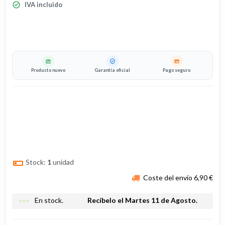
IVA incluido
Producto nuevo
Garantía oficial
Pago seguro
Stock:
1
unidad
Coste del envío 6,90 €
more_horiz
En stock.
Recíbelo el Martes 11 de Agosto.