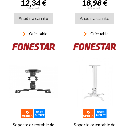
12,34 €
18,98 €
IVA incluido
IVA incluido
Añadir a carrito
Añadir a carrito
keyboard_arrow_right
keyboard_arrow_right
Orientable
Orientable
Soporte orientable de
Soporte orientable de