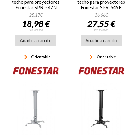
techo para proyectores
techo para proyectores
Fonestar SPR-547N
Fonestar SPR-549B
25,17€
36,66€
18,98 €
27,55 €
IVA incluido
IVA incluido
Añadir a carrito
Añadir a carrito
keyboard_arrow_right
keyboard_arrow_right
Orientable
Orientable