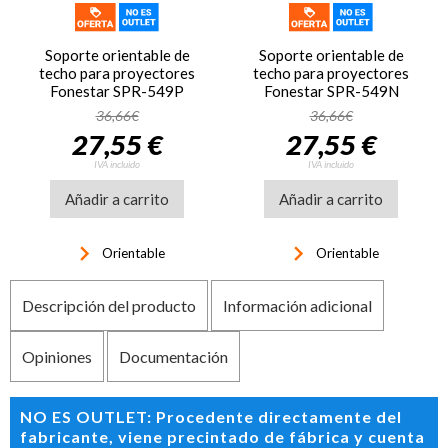
Soporte orientable de
Soporte orientable de
techo para proyectores
techo para proyectores
Fonestar SPR-549P
Fonestar SPR-549N
36,66€
36,66€
27,55 €
27,55 €
IVA incluido
IVA incluido
Añadir a carrito
Añadir a carrito
keyboard_arrow_right
keyboard_arrow_right
Orientable
Orientable
Descripción del producto
Información adicional
Opiniones
Documentación
NO ES OUTLET: Procedente directamente del
fabricante, viene precintado de fábrica y cuenta