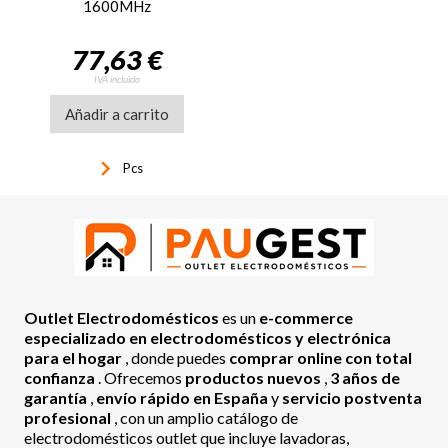
1600MHz
77,63 €
IVA incluido
Añadir a carrito
keyboard_arrow_right
Pcs
Outlet Electrodomésticos
es un
e-commerce
especializado en electrodomésticos y electrónica
para el hogar
, donde puedes
comprar online con total
confianza
. Ofrecemos
productos nuevos
,
3 años de
garantía
,
envío rápido en España
y
servicio postventa
profesional
, con un amplio catálogo de
electrodomésticos outlet que incluye lavadoras,