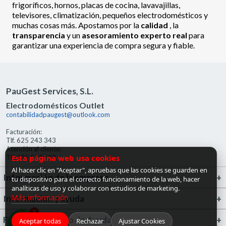
frigoríficos, hornos, placas de cocina, lavavajillas,
televisores, climatización, pequeños electrodomésticos y
muchas cosas más. Apostamos por la
calidad
, la
transparencia
y un
asesoramiento experto real
para
garantizar una experiencia de compra segura y fiable.
PauGest Services, S.L.
Electrodomésticos Outlet
contabilidadpaugest@outlook.com
Facturación:
Tlf. 625 243 343
Atención al cliente:
Esta página web usa cookies
Tlf. 685 527 519
Al hacer clic en "Aceptar", apruebas que las cookies se guarden en
Información de la empresa
tu dispositivo para el correcto funcionamiento de la web, hacer
analíticas de uso y colaborar con estudios de marketing.
Más información
Información y ayuda
1
FrigoGas · Centro de Ayuda
Aceptar todas
Rechazar
Ajustar Cookies