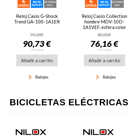
una alternativa muy
eficiente para climatizar
Reloj Casio G-Shock
Reloj Casio Collection
viviendas modernas.
Trend GA-100-1A1ER
hombre MDV-10D-
También conviene analizar
1A1VEF, esfera color
aspectos como aislamiento
negro
95,00€
80,00€
térmico, orientación de la
90,73 €
76,16 €
vivienda y hábitos de uso.
IVA incluido
IVA incluido
Un equipo correctamente
dimensionado siempre
Añadir a carrito
Añadir a carrito
consumirá menos y
ofrecerá mejores
keyboard_arrow_right
keyboard_arrow_right
Relojes
Relojes
resultados que uno
sobredimensionado o
insuficiente.
BICICLETAS ELÉCTRICAS
Importancia del
mantenimiento
El mantenimiento de
sistemas de climatización
es fundamental para