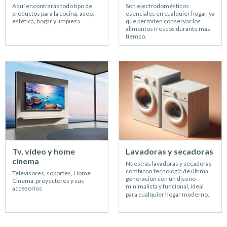
Aquí encontrarás todo tipo de
Son electrodomésticos
productos para la cocina, aseo,
esenciales en cualquier hogar, ya
estética, hogar y limpieza
que permiten conservar los
alimentos frescos durante más
tiempo.
El
pequeño
electrodoméstico
se ha
convertido en un aliado
imprescindible para el día a
¿Qué es un
día en el hogar. Aparatos
frigorífico y en qué
diseñados para facilitar
se diferencia de un
tareas de cocina, limpieza,
congelador?
cuidado personal y confort,
Tipos de pequeño
ayudando a ahorrar tiempo
Un
frigorífico
es un
Tv, vídeo y home
Lavadoras y secadoras
electrodoméstico
y mejorar la experiencia en
electrodoméstico diseñado
cinema
Nuestras lavadoras y secadoras
casa.
para conservar alimentos
combinan tecnología de última
Televisores, soportes, Home
Dentro de esta categoría
generación con un diseño
frescos a temperaturas
Cinema, proyectores y sus
En nuestra tienda online
encontrarás diferentes
minimalista y funcional, ideal
accesorios
positivas, mientras que un
encontrarás una amplia
para cualquier hogar moderno.
tipos de
pequeño
congelador
permite
selección de
pequeños
electrodoméstico
almacenar productos a
electrodomésticos
organizados para facilitar tu
temperaturas bajo cero
adaptados a todo tipo de