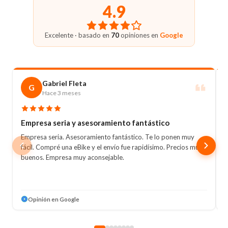
Valencia o explora nuestra plataforma online para
para responder todas tus preguntas y ayudarte a
4.9
mensual.
descubrir ofertas exclusivas.
tomar la mejor decisión.
¿Es importante la
Outlet Electrodomésticos: Tu opción confiable
instalación de
¡Somos tu mejor opción!
Excelente · basado en
70
opiniones en
Google
para electrodomésticos nuevos, garantizados y
calefacción profesional?
económicos.
Sí, una instalación correcta
mejora la seguridad, el
rendimiento y la durabilidad
Gabriel Fleta
G
del sistema.
Hace 3 meses
Compra online con
total confianza
Empresa seria y asesoramiento fantástico
Empresa seria. Asesoramiento fantástico. Te lo ponen muy
H
Descubre equipos de
fácil. Compré una eBike y el envío fue rapidísimo. Precios muy
i
climatización y calefacción
buenos. Empresa muy aconsejable.
O
adaptados a cada
r
necesidad. Mejora el
confort de tu hogar con
soluciones eficientes,
Opinión en Google
modernas y preparadas
para todo el año.