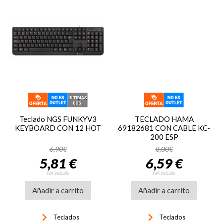
Teclado NGS FUNKYV3
TECLADO HAMA
KEYBOARD CON 12 HOT
69182681 CON CABLE KC-
200 ESP
6,90€
8,00€
5,81 €
6,59 €
IVA incluido
IVA incluido
Añadir a carrito
Añadir a carrito
keyboard_arrow_right
keyboard_arrow_right
Teclados
Teclados