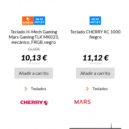
Teclado H-Mech Gaming
Teclado CHERRY KC 1000
Mars GamingTLK MK023,
Negro
mecánico, FRGB, negro
15,00€
10,13 €
11,12 €
IVA incluido
IVA incluido
Añadir a carrito
Añadir a carrito
keyboard_arrow_right
keyboard_arrow_right
Teclados
Teclados