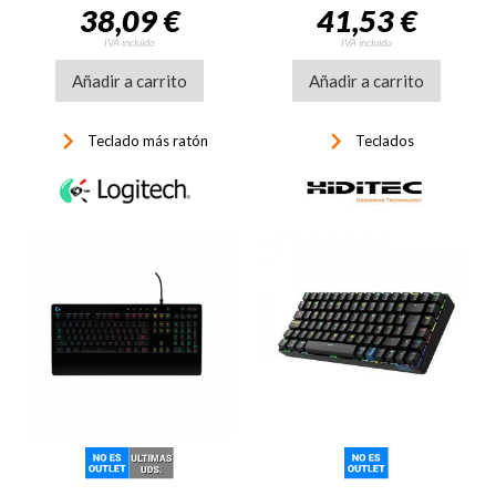
38,09 €
41,53 €
IVA incluido
IVA incluido
Añadir a carrito
Añadir a carrito
keyboard_arrow_right
keyboard_arrow_right
Teclado más ratón
Teclados