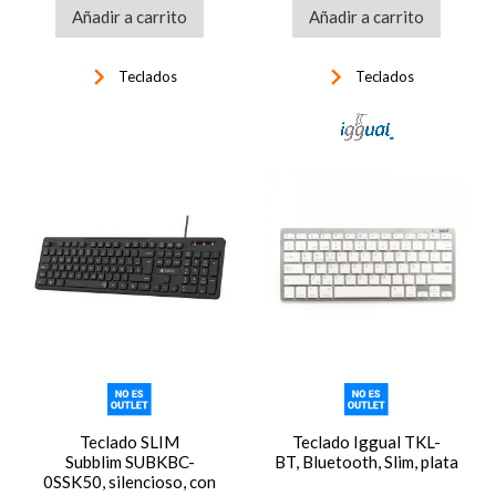
Añadir a carrito
Añadir a carrito
keyboard_arrow_right
keyboard_arrow_right
Teclados
Teclados
Teclado SLIM
Teclado Iggual TKL-
Subblim SUBKBC-
BT, Bluetooth, Slim, plata
0SSK50, silencioso, con