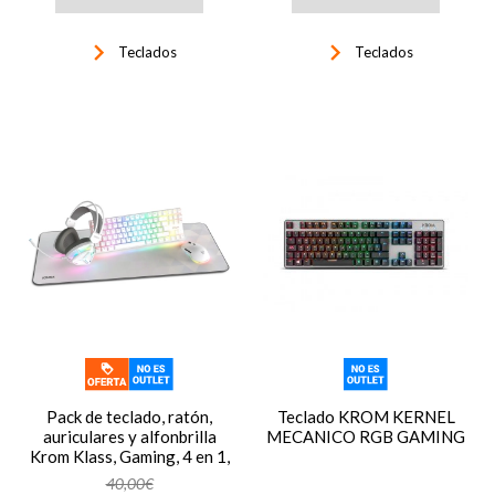
keyboard_arrow_right
keyboard_arrow_right
Teclados
Teclados
Pack de teclado, ratón,
Teclado KROM KERNEL
auriculares y alfonbrilla
MECANICO RGB GAMING
Krom Klass, Gaming, 4 en 1,
blanco
40,00€