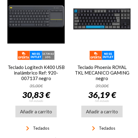
Teclado Logitech K400 USB
Teclado Phoenix ROYAL
inalámbrico Ref: 920-
TKL MECANICO GAMING
007137 negro
negro
35,00€
39,00€
30,83 €
36,19 €
IVA incluido
IVA incluido
Añadir a carrito
Añadir a carrito
keyboard_arrow_right
keyboard_arrow_right
Teclados
Teclados