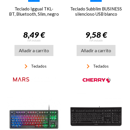
Teclado Iggual TKL-
Teclado Subblim BUSINESS
BT, Bluetooth, Slim, negro
silencioso USB blanco
8,49 €
9,58 €
IVA incluido
IVA incluido
Añadir a carrito
Añadir a carrito
keyboard_arrow_right
keyboard_arrow_right
Teclados
Teclados