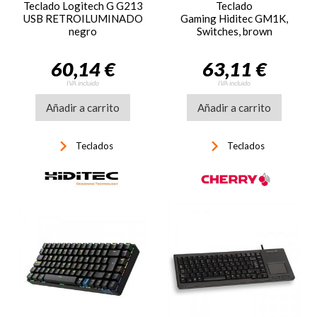
Teclado Logitech G G213
Teclado
USB RETROILUMINADO
Gaming Hiditec GM1K,
negro
Switches, brown
60,14 €
63,11 €
IVA incluido
IVA incluido
Añadir a carrito
Añadir a carrito
keyboard_arrow_right
keyboard_arrow_right
Teclados
Teclados