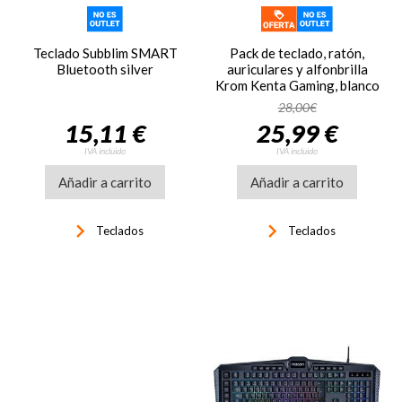
Teclado Subblim SMART
Pack de teclado, ratón,
Bluetooth silver
auriculares y alfonbrilla
Krom Kenta Gaming, blanco
28,00€
15,11 €
25,99 €
IVA incluido
IVA incluido
Añadir a carrito
Añadir a carrito
keyboard_arrow_right
keyboard_arrow_right
Teclados
Teclados