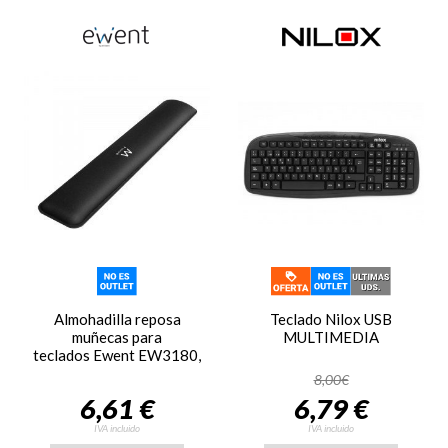
Almohadilla reposa
Teclado Nilox USB
muñecas para
MULTIMEDIA
teclados Ewent EW3180,
ergonómico, negro
8,00€
6,61 €
6,79 €
IVA incluido
IVA incluido