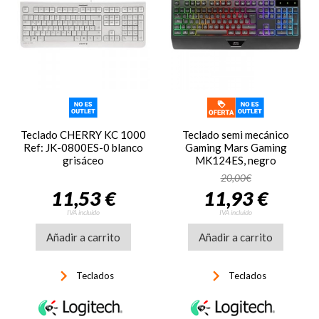
Teclado CHERRY KC 1000
Teclado semi mecánico
Ref: JK-0800ES-0 blanco
Gaming Mars Gaming
grisáceo
MK124ES, negro
20,00€
11,53 €
11,93 €
IVA incluido
IVA incluido
Añadir a carrito
Añadir a carrito
keyboard_arrow_right
keyboard_arrow_right
Teclados
Teclados