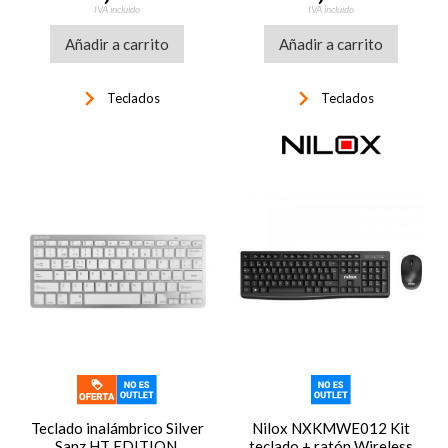
IVA incluido
IVA incluido
Añadir a carrito
Añadir a carrito
keyboard_arrow_right
keyboard_arrow_right
Teclados
Teclados
Teclado inalámbrico Silver
Nilox NXKMWE012 Kit
Sanz HT EDITION,
teclado + ratón Wireless