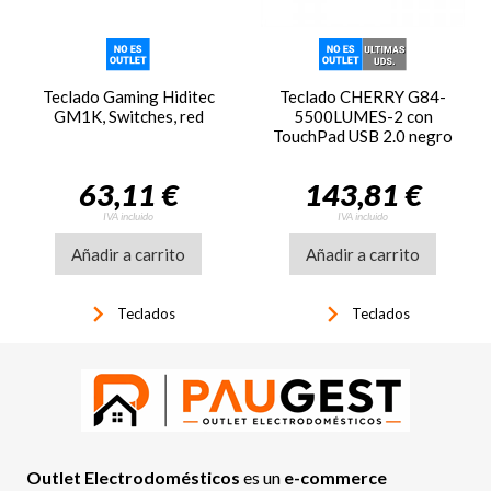
Teclado Gaming Hiditec
Teclado CHERRY G84-
GM1K, Switches, red
5500LUMES-2 con
TouchPad USB 2.0 negro
63,11 €
143,81 €
IVA incluido
IVA incluido
Añadir a carrito
Añadir a carrito
keyboard_arrow_right
keyboard_arrow_right
Teclados
Teclados
Outlet Electrodomésticos
es un
e-commerce