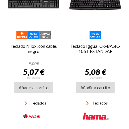
Teclado Nilox, con cable,
Teclado Iggual CK-BASIC-
negro
105T ESTANDAR
9,00€
5,07 €
5,08 €
IVA incluido
IVA incluido
Añadir a carrito
Añadir a carrito
keyboard_arrow_right
keyboard_arrow_right
Teclados
Teclados