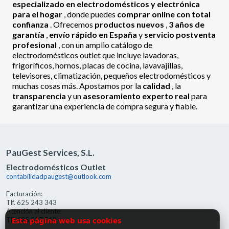
especializado en electrodomésticos y electrónica
para el hogar
, donde puedes
comprar online con total
confianza
. Ofrecemos
productos nuevos
,
3 años de
garantía
,
envío rápido en España
y
servicio postventa
profesional
, con un amplio catálogo de
electrodomésticos outlet que incluye lavadoras,
frigoríficos, hornos, placas de cocina, lavavajillas,
televisores, climatización, pequeños electrodomésticos y
muchas cosas más. Apostamos por la
calidad
, la
transparencia
y un
asesoramiento experto real
para
garantizar una experiencia de compra segura y fiable.
PauGest Services, S.L.
Electrodomésticos Outlet
contabilidadpaugest@outlook.com
Facturación:
Tlf. 625 243 343
Atención al cliente:
Esta página web usa cookies
Tlf. 685 527 519