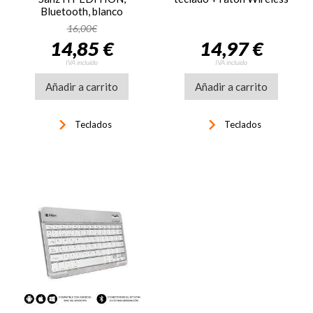
Bluetooth, blanco
16,00€
14,85 €
14,97 €
IVA incluido
IVA incluido
Añadir a carrito
Añadir a carrito
keyboard_arrow_right
keyboard_arrow_right
Teclados
Teclados