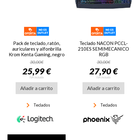
Pack de teclado, ratón,
Teclado NACON PCCL-
auriculares y alfonbrilla
210ES SEMIMECANICO
Krom Kenta Gaming, negro
RGB
30,00€
30,00€
25,99 €
27,90 €
IVA incluido
IVA incluido
Añadir a carrito
Añadir a carrito
keyboard_arrow_right
keyboard_arrow_right
Teclados
Teclados