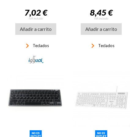
cable USB
7,02 €
8,45 €
IVA incluido
IVA incluido
Añadir a carrito
Añadir a carrito
keyboard_arrow_right
keyboard_arrow_right
Teclados
Teclados