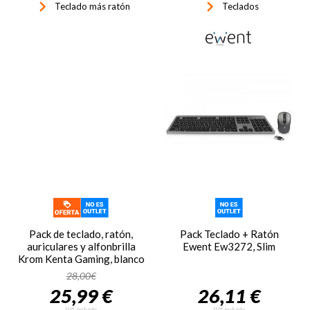
keyboard_arrow_right
keyboard_arrow_right
Teclado más ratón
Teclados
Pack de teclado, ratón,
Pack Teclado + Ratón
auriculares y alfonbrilla
Ewent Ew3272, Slim
Krom Kenta Gaming, blanco
28,00€
25,99 €
26,11 €
IVA incluido
IVA incluido