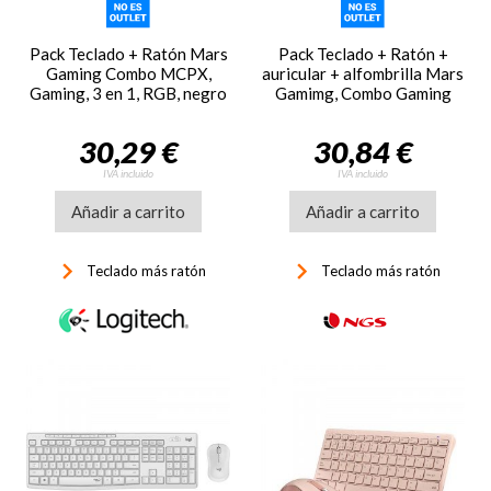
Pack Teclado + Ratón Mars
Pack Teclado + Ratón +
Gaming Combo MCPX,
auricular + alfombrilla Mars
Gaming, 3 en 1, RGB, negro
Gamimg, Combo Gaming
MCP-RGB3W, 4 en 1,
blanco
30,29 €
30,84 €
IVA incluido
IVA incluido
Añadir a carrito
Añadir a carrito
keyboard_arrow_right
keyboard_arrow_right
Teclado más ratón
Teclado más ratón