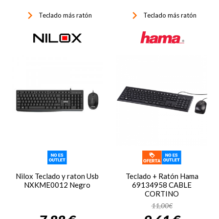
keyboard_arrow_right
keyboard_arrow_right
Teclado más ratón
Teclado más ratón
Nilox Teclado y raton Usb
Teclado + Ratón Hama
NXKME0012 Negro
69134958 CABLE
CORTINO
11,00€