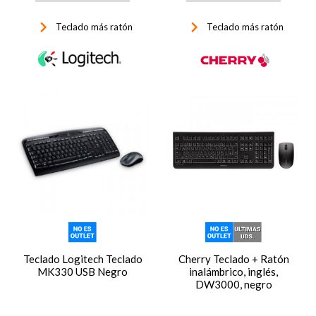
keyboard_arrow_right
keyboard_arrow_right
Teclado más ratón
Teclado más ratón
Teclado Logitech Teclado
Cherry Teclado + Ratón
MK330 USB Negro
inalámbrico, inglés,
DW3000, negro