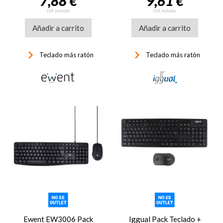
7,88 €
9,61 €
IVA incluido
IVA incluido
Añadir a carrito
Añadir a carrito
keyboard_arrow_right
keyboard_arrow_right
Teclado más ratón
Teclado más ratón
Ewent EW3006 Pack
Iggual Pack Teclado +