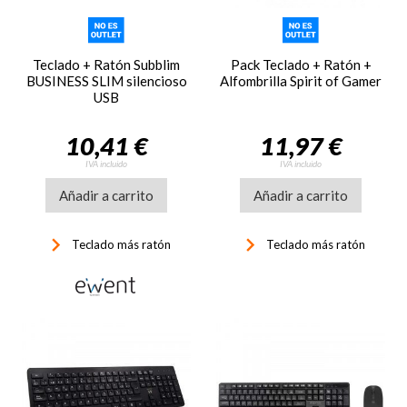
Teclado + Ratón Subblim
Pack Teclado + Ratón +
BUSINESS SLIM silencioso
Alfombrilla Spirit of Gamer
USB
10,41 €
11,97 €
IVA incluido
IVA incluido
Añadir a carrito
Añadir a carrito
keyboard_arrow_right
keyboard_arrow_right
Teclado más ratón
Teclado más ratón