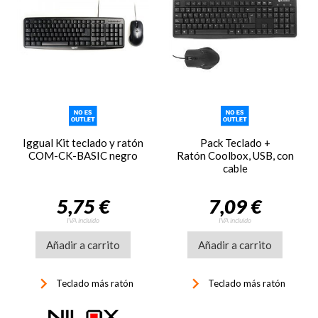
Iggual Kit teclado y ratón
Pack Teclado +
COM-CK-BASIC negro
Ratón Coolbox, USB, con
cable
5,75 €
7,09 €
IVA incluido
IVA incluido
Añadir a carrito
Añadir a carrito
keyboard_arrow_right
keyboard_arrow_right
Teclado más ratón
Teclado más ratón