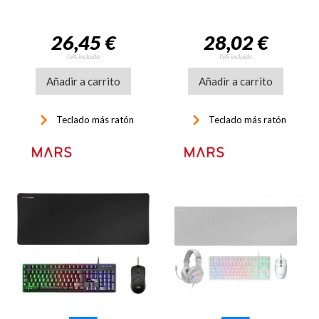
26,45 €
28,02 €
IVA incluido
IVA incluido
Añadir a carrito
Añadir a carrito
keyboard_arrow_right
keyboard_arrow_right
Teclado más ratón
Teclado más ratón