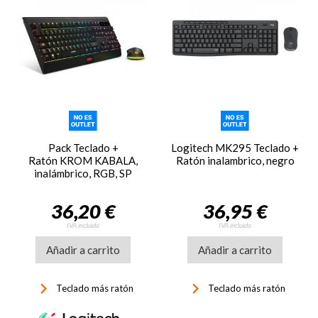
Pack Teclado +
Logitech MK295 Teclado +
Ratón KROM KABALA,
Ratón inalambrico, negro
inalámbrico, RGB, SP
36,20 €
36,95 €
IVA incluido
IVA incluido
Añadir a carrito
Añadir a carrito
keyboard_arrow_right
keyboard_arrow_right
Teclado más ratón
Teclado más ratón