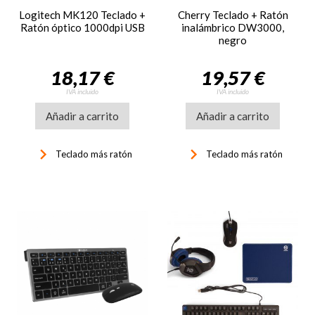
Logitech MK120 Teclado +
Cherry Teclado + Ratón
Ratón óptico 1000dpi USB
inalámbrico DW3000,
negro
18,17 €
19,57 €
IVA incluido
IVA incluido
Añadir a carrito
Añadir a carrito
keyboard_arrow_right
keyboard_arrow_right
Teclado más ratón
Teclado más ratón