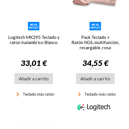
Logitech MK295 Teclado y
Pack Teclado +
raton inalambrico Blanco
Ratón NGS, multifunción,
recargable, rosa
33,01 €
34,55 €
IVA incluido
IVA incluido
Añadir a carrito
Añadir a carrito
keyboard_arrow_right
keyboard_arrow_right
Teclado más ratón
Teclado más ratón