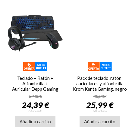
Teclado + Ratón +
Pack de teclado, ratón,
Alfombrilla +
auriculares y alfonbrilla
Auricular Depp Gaming
Krom Kenta Gaming, negro
XWING2, pack 4 en 1
32,00€
30,00€
24,39 €
25,99 €
IVA incluido
IVA incluido
Añadir a carrito
Añadir a carrito