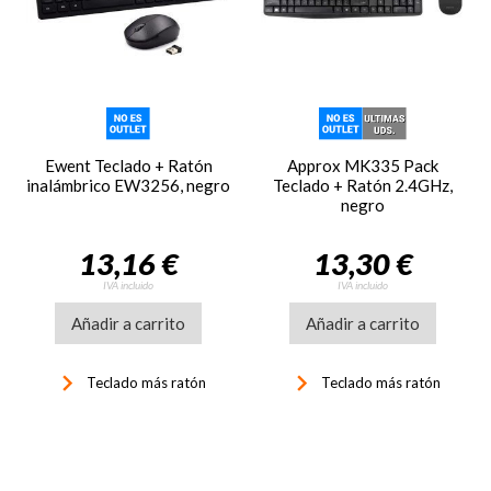
Ewent Teclado + Ratón
Approx MK335 Pack
inalámbrico EW3256, negro
Teclado + Ratón 2.4GHz,
negro
13,16 €
13,30 €
IVA incluido
IVA incluido
Añadir a carrito
Añadir a carrito
keyboard_arrow_right
keyboard_arrow_right
Teclado más ratón
Teclado más ratón