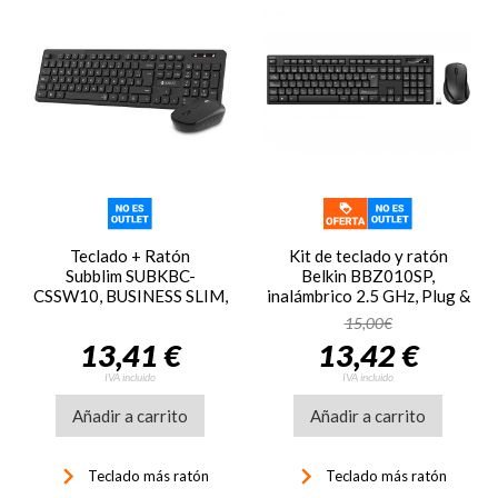
Teclado + Ratón
Kit de teclado y ratón
Subblim SUBKBC-
Belkin BBZ010SP,
CSSW10, BUSINESS SLIM,
inalámbrico 2.5 GHz, Plug &
silencioso
Play, Bluetooth, negro
15,00€
13,41 €
13,42 €
IVA incluido
IVA incluido
Añadir a carrito
Añadir a carrito
keyboard_arrow_right
keyboard_arrow_right
Teclado más ratón
Teclado más ratón