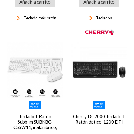
Añadir a carrito
Añadir a carrito
keyboard_arrow_right
keyboard_arrow_right
Teclado más ratón
Teclados
Teclado + Ratón
Cherry DC2000 Teclado +
Subblim SUBKBC-
Ratón óptico, 1200 DPI
CSSW11, inalámbrico,
blanco