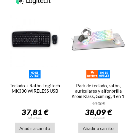
Teclado + Ratón Logitech
Pack de teclado, ratón,
MK330 WIRELESS USB
auriculares y alfonbrilla
Krom Klass, Gaming, 4 en 1,
blanco
40,00€
37,81 €
38,09 €
IVA incluido
IVA incluido
Añadir a carrito
Añadir a carrito