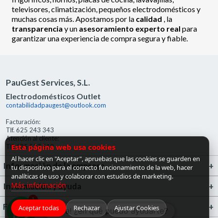
televisores, climatización, pequeños electrodomésticos y
muchas cosas más. Apostamos por la
calidad
, la
transparencia
y un
asesoramiento experto real
para
garantizar una experiencia de compra segura y fiable.
PauGest Services, S.L.
Electrodomésticos Outlet
contabilidadpaugest@outlook.com
Facturación:
Tlf. 625 243 343
Atención al cliente:
Esta página web usa cookies
Tlf. 685 527 519
Al hacer clic en "Aceptar", apruebas que las cookies se guarden en
Información de la empresa
tu dispositivo para el correcto funcionamiento de la web, hacer
analíticas de uso y colaborar con estudios de marketing.
Más información
Información y ayuda
1
FrigoGas · Centro de Ayuda
Aceptar todas
Rechazar
Ajustar Cookies
¡Hola! ¿en qué puedo ayudarte?