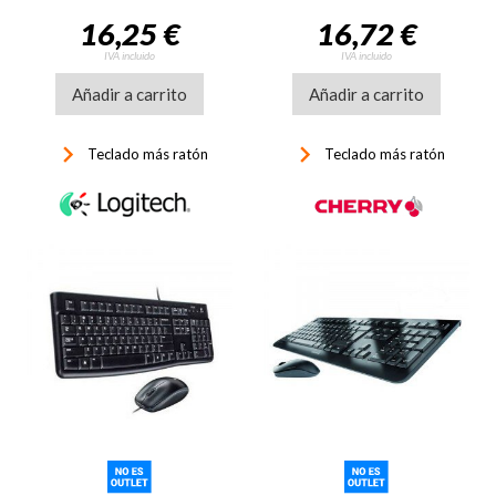
16,25 €
16,72 €
IVA incluido
IVA incluido
Añadir a carrito
Añadir a carrito
keyboard_arrow_right
keyboard_arrow_right
Teclado más ratón
Teclado más ratón