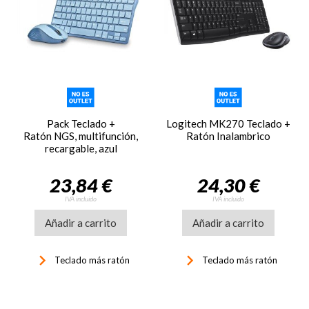
Pack Teclado +
Logitech MK270 Teclado +
Ratón NGS, multifunción,
Ratón Inalambrico
recargable, azul
23,84 €
24,30 €
IVA incluido
IVA incluido
Añadir a carrito
Añadir a carrito
keyboard_arrow_right
keyboard_arrow_right
Teclado más ratón
Teclado más ratón