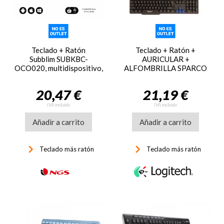
Teclado + Ratón
Teclado + Ratón +
Subblim SUBKBC-
AURICULAR +
OCO020, multidispositivo,
ALFOMBRILLA SPARCO
compacto
GAMING
20,47 €
21,19 €
IVA incluido
IVA incluido
Añadir a carrito
Añadir a carrito
keyboard_arrow_right
keyboard_arrow_right
Teclado más ratón
Teclado más ratón