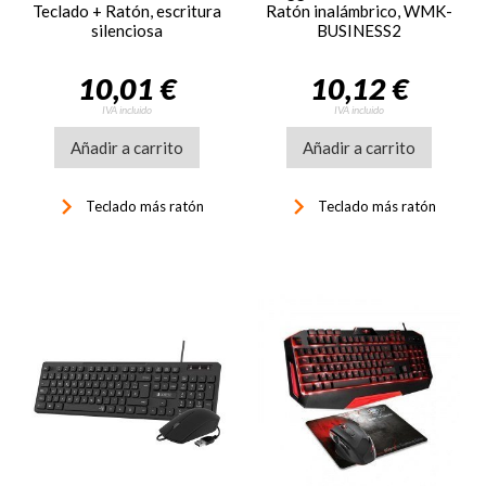
Teclado + Ratón, escritura
Ratón inalámbrico, WMK-
silenciosa
BUSINESS2
10,01 €
10,12 €
IVA incluido
IVA incluido
Añadir a carrito
Añadir a carrito
keyboard_arrow_right
keyboard_arrow_right
Teclado más ratón
Teclado más ratón