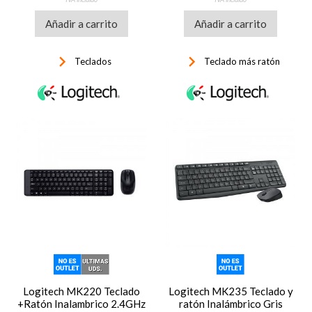
Añadir a carrito
Añadir a carrito
keyboard_arrow_right
keyboard_arrow_right
Teclados
Teclado más ratón
Logitech MK220 Teclado
Logitech MK235 Teclado y
+Ratón Inalambrico 2.4GHz
ratón Inalámbrico Gris