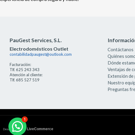
PauGest Services, S.L.
Informació
Electrodomésticos Outlet
Contáctanos
contabilidadpaugest@outlook.com
Quiénes som
Dónde estam
Facturación:
Ventajas de 
Tlf. 625 243 343
Atención al cliente:
Extensión de 
Tlf. 685 527 519
Nuestro equi
Preguntas fr
1
¡Hola! ¿en qué puedo ayudarte?
LiveCommerce
Desarrollado por