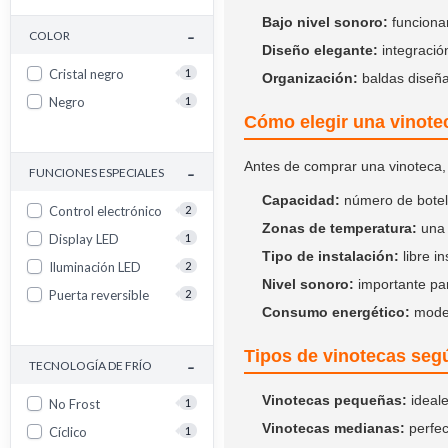
Bajo nivel sonoro:
funcionam
-
COLOR
Diseño elegante:
integración
Cristal negro
1
Organización:
baldas diseña
Negro
1
Cómo elegir una vinote
-
Antes de comprar una vinoteca,
FUNCIONES ESPECIALES
Capacidad:
número de botel
Control electrónico
2
Zonas de temperatura:
una 
Display LED
1
Tipo de instalación:
libre in
Iluminación LED
2
Nivel sonoro:
importante par
Puerta reversible
2
Consumo energético:
model
Tipos de vinotecas seg
-
TECNOLOGÍA DE FRÍO
Vinotecas pequeñas:
ideale
No Frost
1
Vinotecas medianas:
perfec
Cíclico
1