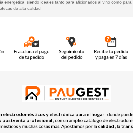
cia energética, siendo ideales tanto para aficionados al vino como para 
tecas de alta calidad
ón
Fracciona el pago
Seguimiento
Recibe tu pedido
de tu pedido
del pedido
y paga en 7 días
 electrodomésticos y electrónica para el hogar
, donde pued
io postventa profesional
, con un amplio catálogo de electrodomés
odomésticos y muchas cosas más. Apostamos por la
calidad
, la
tran