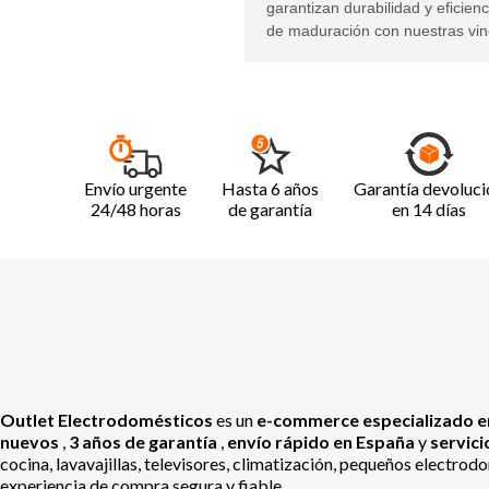
garantizan durabilidad y eficien
de maduración con nuestras vino
Envío urgente
Hasta 6 años
Garantía devoluci
24/48 horas
de garantía
en 14 días
Outlet Electrodomésticos
es un
e-commerce especializado en
nuevos
,
3 años de garantía
,
envío rápido en España
y
servic
cocina, lavavajillas, televisores, climatización, pequeños electr
experiencia de compra segura y fiable.