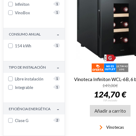
Infiniton
1
VinoBox
1
-
CONSUMO ANUAL
154 kWh
1
-
TIPO DE INSTALACIÓN
Libre instalación
1
149,00€
Integrable
1
124,70 €
IVA incluido
-
EFICIÉNCIA ENERGÉTICA
Añadir a carrito
Clase G
2
keyboard_arrow_right
Vinotecas