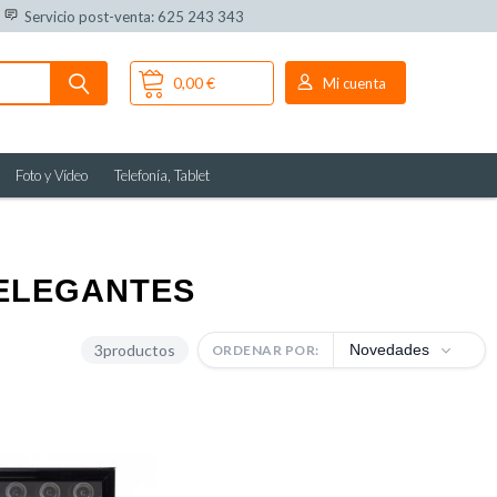
Servicio post-venta: 625 243 343
0,00 €
Mi cuenta
Foto y Vídeo
Telefonía, Tablet
 ELEGANTES
3
productos
Novedades
ORDENAR POR: