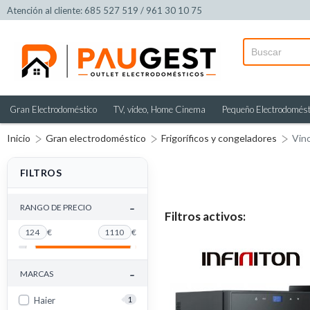
Atención al cliente: 685 527 519 / 961 30 10 75
Gran Electrodoméstico
TV, vídeo, Home Cinema
Pequeño Electrodomést
Inicio
Gran electrodoméstico
Frigoríficos y congeladores
Vin
FILTROS
-
RANGO DE PRECIO
Filtros activos:
124
€
1110
€
-
MARCAS
Haier
1