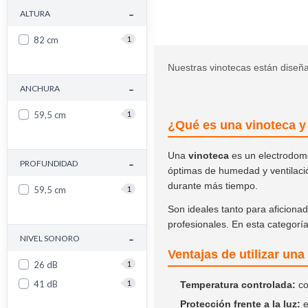
-
ALTURA
82 cm
1
Nuestras vinotecas están diseña
-
ANCHURA
59,5 cm
1
¿Qué es una vinoteca y
Una
vinoteca
es un electrodomé
-
PROFUNDIDAD
óptimas de humedad y ventilació
durante más tiempo.
59,5 cm
1
Son ideales tanto para aficion
profesionales. En esta categorí
-
NIVEL SONORO
Ventajas de utilizar una
26 dB
1
41 dB
1
Temperatura controlada:
co
Protección frente a la luz:
e