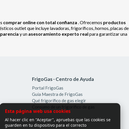
es
comprar online con total confianza
. Ofrecemos
productos
ticos outlet que incluye lavadoras, frigoríficos, hornos, placas de
sparencia
y un
asesoramiento experto real
para garantizar una
FrigoGas · Centro de Ayuda
Portal FrigoGas
Guía Maestra de FrigoGas
Qué frigorífico de gas elegir
Consumo de un frigorífico de gas
Esta página web usa cookies
Al hacer clic en "Aceptar", apruebas que las cookies se
guarden en tu dispositivo para el correcto