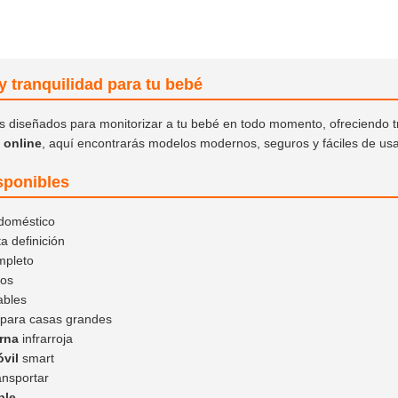
y tranquilidad para tu bebé
s diseñados para monitorizar a tu bebé en todo momento, ofreciendo tr
 online
, aquí encontrarás modelos modernos, seguros y fáciles de usa
sponibles
doméstico
a definición
pleto
os
ables
para casas grandes
rna
infrarroja
vil
smart
ansportar
ble