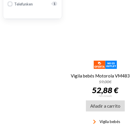
Telefunken
1
59,00€
52,88 €
IVA incluido
Añadir a carrito
keyboard_arrow_right
Vigila bebés