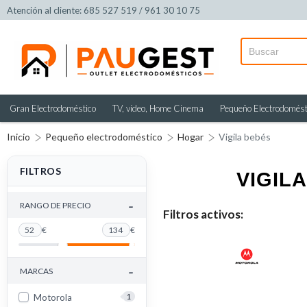
Atención al cliente: 685 527 519 / 961 30 10 75
Gran Electrodoméstico
TV, vídeo, Home Cinema
Pequeño Electrodomést
Inicio
Pequeño electrodoméstico
Hogar
Vigila bebés
FILTROS
VIGIL
-
RANGO DE PRECIO
Filtros activos:
52
€
134
€
-
MARCAS
Motorola
1