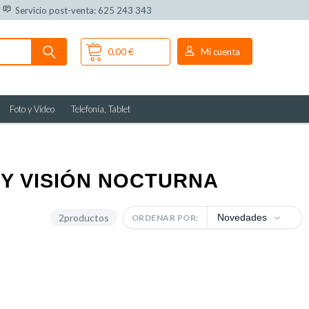
Servicio post-venta: 625 243 343
0,00 €
Mi cuenta
Foto y Vídeo
Telefonía, Tablet
 Y VISIÓN NOCTURNA
2
productos
Novedades
ORDENAR POR: