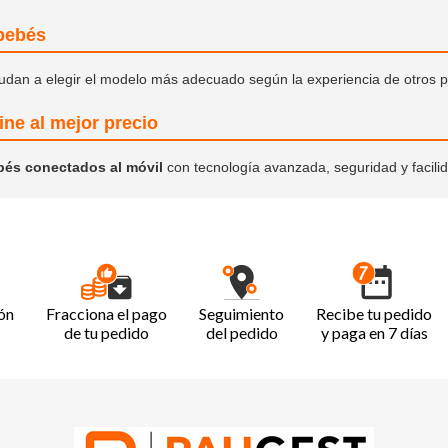
 bebés
dan a elegir el modelo más adecuado según la experiencia de otros p
ne al mejor precio
ebés conectados al móvil
con tecnología avanzada, seguridad y facilid
ón
Fracciona el pago
Seguimiento
Recibe tu pedido
de tu pedido
del pedido
y paga en 7 días