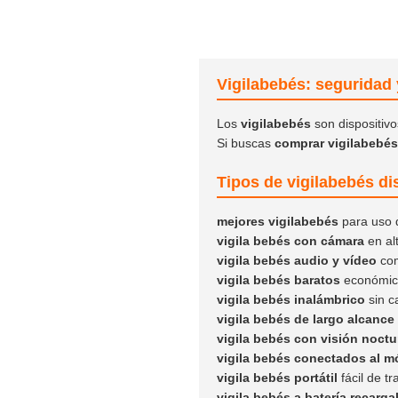
Vigilabebés: seguridad 
Los
vigilabebés
son dispositivo
Si buscas
comprar vigilabebés
Tipos de vigilabebés di
mejores vigilabebés
para uso 
vigila bebés con cámara
en alt
vigila bebés audio y vídeo
com
vigila bebés baratos
económic
vigila bebés inalámbrico
sin c
vigila bebés de largo alcance
vigila bebés con visión noctu
vigila bebés conectados al mó
vigila bebés portátil
fácil de tr
vigila bebés a batería recarga