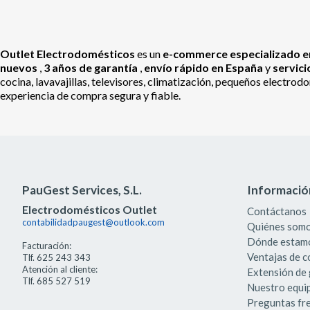
Outlet Electrodomésticos
es un
e-commerce especializado en
nuevos
,
3 años de garantía
,
envío rápido en España
y
servic
cocina, lavavajillas, televisores, climatización, pequeños electr
experiencia de compra segura y fiable.
PauGest Services, S.L.
Informació
Electrodomésticos Outlet
Contáctanos
contabilidadpaugest@outlook.com
Quiénes som
Dónde estam
Facturación:
Ventajas de 
Tlf. 625 243 343
Atención al cliente:
Extensión de 
Tlf. 685 527 519
Nuestro equi
Preguntas fr