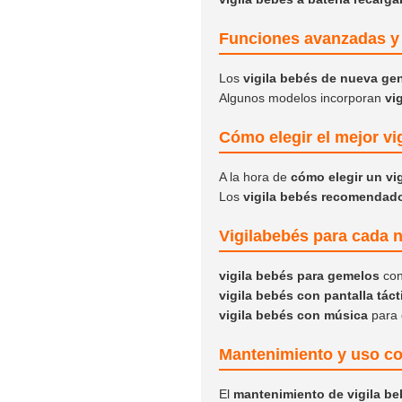
Funciones avanzadas y 
Los
vigila bebés de nueva ge
Algunos modelos incorporan
vi
Cómo elegir el mejor vi
A la hora de
cómo elegir un vi
Los
vigila bebés recomendad
Vigilabebés para cada 
vigila bebés para gemelos
con
vigila bebés con pantalla tácti
vigila bebés con música
para 
Mantenimiento y uso co
El
mantenimiento de vigila b