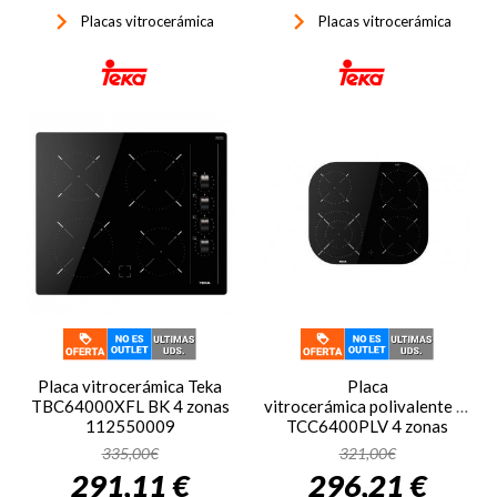
keyboard_arrow_right
keyboard_arrow_right
Placas vitrocerámica
Placas vitrocerámica
Placa vitrocerámica Teka
Placa
TBC64000XFL BK 4 zonas
vitrocerámica polivalente Teka
112550009
TCC6400PLV 4 zonas
112550018
335,00€
321,00€
291,11 €
296,21 €