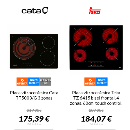
Placa vitrocerámica Cata
Placa vitrocerámica Teka
TT5003/G 3 zonas
TZ 6415 bisel frontal, 4
zonas, 60cm, touch control,
programador, función golpe
319,00€
209,00€
de cocción, Ref: 40239040,
175,39 €
184,07 €
cristal negro
IVA incluido
IVA incluido