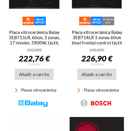
Placa vitrocerámica Balay
Placa vitrocerámica Balay
3EB715LR, 60cm, 3 zonas,
3EB714LR 3 zonas 60cm
17 niveles, 5900W, táctil,
bisel frontal control táctil
bisel frontal, negro
zona grande 24 cm,
242,00€
246,00€
programable 5700W negro
222,76 €
226,90 €
IVA incluido
IVA incluido
Añadir a carrito
Añadir a carrito
keyboard_arrow_right
keyboard_arrow_right
Placas vitrocerámica
Placas vitrocerámica