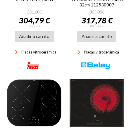
32cm 112530007
331,00€
365,00€
304,79 €
317,78 €
IVA incluido
IVA incluido
Añadir a carrito
Añadir a carrito
keyboard_arrow_right
keyboard_arrow_right
Placas vitrocerámica
Placas vitrocerámica