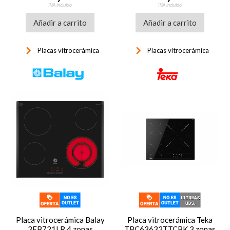
IVA incluido
IVA incluido
Añadir a carrito
Añadir a carrito
keyboard_arrow_right
keyboard_arrow_right
Placas vitrocerámica
Placas vitrocerámica
Placa vitrocerámica Balay
Placa vitrocerámica Teka
3EB721LR 4 zonas
TBC63632TTCBK 3 zonas