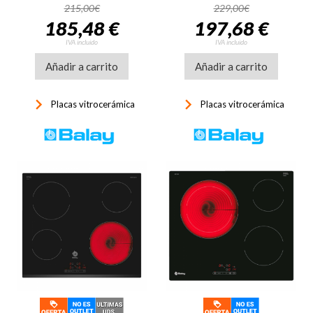
ref: 40239032, cristal
grande 27 cm programable
215,00€
229,00€
negro
5400W Ref: 40239030
185,48 €
197,68 €
cristal negro
IVA incluido
IVA incluido
Añadir a carrito
Añadir a carrito
keyboard_arrow_right
keyboard_arrow_right
Placas vitrocerámica
Placas vitrocerámica