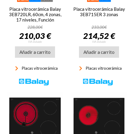
Placa vitrocerámica Balay
Placa vitrocerámica Balay
3EB720LR, 60cm, 4 zonas,
3EB715ER 3 zonas
17 niveles, Función
Memoria, 6600W, negro
228,00€
233,00€
210,03 €
214,52 €
IVA incluido
IVA incluido
Añadir a carrito
Añadir a carrito
keyboard_arrow_right
keyboard_arrow_right
Placas vitrocerámica
Placas vitrocerámica