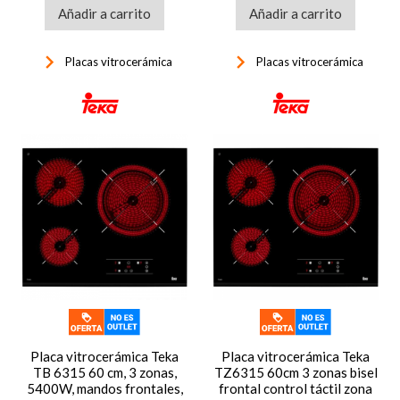
Añadir a carrito
Añadir a carrito
keyboard_arrow_right
keyboard_arrow_right
Placas vitrocerámica
Placas vitrocerámica
Placa vitrocerámica Teka
Placa vitrocerámica Teka
TB 6315 60 cm, 3 zonas,
TZ6315 60cm 3 zonas bisel
5400W, mandos frontales,
frontal control táctil zona