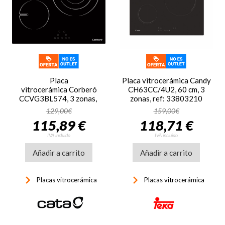
Placa
Placa vitrocerámica Candy
vitrocerámica Corberó
CH63CC/4U2, 60 cm, 3
CCVG3BL574, 3 zonas,
zonas, ref: 33803210
zona grande 30 cm, 9
129,00€
159,00€
niveles potencia, control
115,89 €
118,71 €
táctil, temporizador 99 min,
display LED, bloqueo
IVA incluido
IVA incluido
seguridad, 5700W, cristal
Añadir a carrito
negro
Añadir a carrito
keyboard_arrow_right
keyboard_arrow_right
Placas vitrocerámica
Placas vitrocerámica