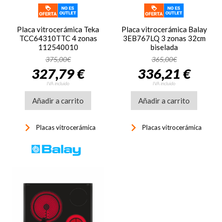
Placa vitrocerámica Teka
Placa vitrocerámica Balay
TCC64310TTC 4 zonas
3EB767LQ 3 zonas 32cm
112540010
biselada
375,00€
365,00€
327,79 €
336,21 €
IVA incluido
IVA incluido
Añadir a carrito
Añadir a carrito
keyboard_arrow_right
keyboard_arrow_right
Placas vitrocerámica
Placas vitrocerámica