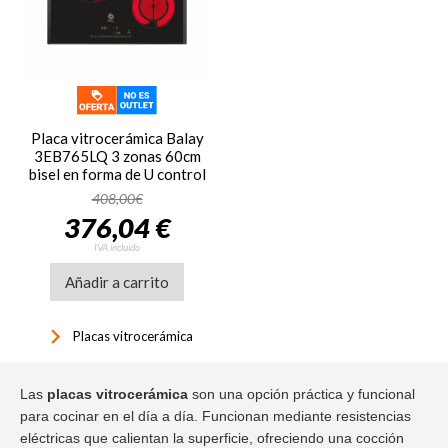
Placa vitrocerámica Balay
3EB765LQ 3 zonas 60cm
bisel en forma de U control
táctil zona grande 28 cm
408,00€
programable memoria
376,04 €
5750W negro
IVA incluido
Añadir a carrito
keyboard_arrow_right
Placas vitrocerámica
Las
placas vitrocerámica
son una opción práctica y funcional
para cocinar en el día a día. Funcionan mediante resistencias
eléctricas que calientan la superficie, ofreciendo una cocción