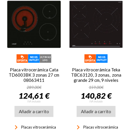
Placa vitrocerámica Cata
Placa vitrocerámica Teka
TD6003BK 3 zonas 27 cm
TBC63120, 3 zonas, zona
08063411
grande 29 cm, 9 niveles
potencia, control táctil
289,00€
159,00€
deslizante, display LED,
124,61 €
140,82 €
bloqueo seguridad, Booster,
7400W, cristal negro
IVA incluido
IVA incluido
Añadir a carrito
Añadir a carrito
keyboard_arrow_right
keyboard_arrow_right
Placas vitrocerámica
Placas vitrocerámica