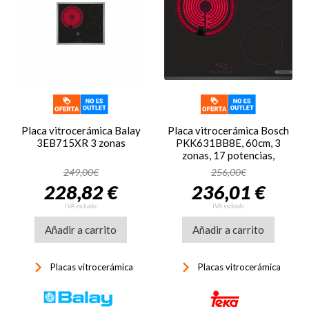
Placa vitrocerámica Balay
Placa vitrocerámica Bosch
3EB715XR 3 zonas
PKK631BB8E, 60cm, 3
zonas, 17 potencias,
5700W, TouchSelect, bisel
249,00€
256,00€
frontal, negro
228,82 €
236,01 €
IVA incluido
IVA incluido
Añadir a carrito
Añadir a carrito
keyboard_arrow_right
keyboard_arrow_right
Placas vitrocerámica
Placas vitrocerámica