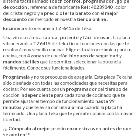
sistema táctil llamado
touch control
,
programador
,
golpe
de cocción
, referencia de fabricante
Ref: 40239040
, color
del cristal negro y a
precio oferta barato
con el
mejor
descuento
del mercado en nuestra
tienda online
.
Encimera
vitrocerámica
TZ-6415
de Teka.
Una vitrocerámica
rápida
,
potente
y
fácil de usar
. La placa
vitrocerámica
TZ6415
de Teka tiene funciones con las que te
resultará muy sencillo cocinar. Elige esta vitrocerámica para tu
cocina, con
4 zonas
de cocción,
bloqueo de seguridad
y
mandos táctiles
que te permiten seleccionar la potencia
fácilmente. Conoce sus funcionalidades.
Prográmala
y no te preocupes de apagarla. Esta placa Teka ha
sido diseñada con todas las comodidades que necesitas para
cocinar. Por eso cuenta con un
programador
del
tiempo
de
cocción
independiente
para cada zona de cocinado que te
permite ajustar el tiempo de funcionamiento
hasta 99
minutos
y que te avisa con una
alarma
cuando la placa ha
terminado. Una placa Teka que te permite cocinar con la mayor
libertad.
¡¡¡
Cómpralo al mejor precio en nuestra web antes de que
se agoten
!!!