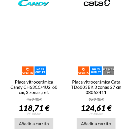
Placa vitrocerámica
Placa vitrocerámica Cata
Candy CH63CC/4U2, 60
TD6003BK 3 zonas 27 cm
cm, 3 zonas, ref:
08063411
33803210
159,00€
289,00€
118,71 €
124,61 €
IVA incluido
IVA incluido
Añadir a carrito
Añadir a carrito