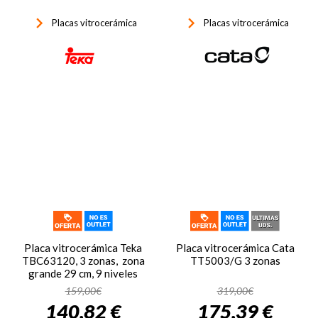
keyboard_arrow_right
keyboard_arrow_right
Placas vitrocerámica
Placas vitrocerámica
Placa vitrocerámica Teka
Placa vitrocerámica Cata
TBC63120, 3 zonas, zona
TT5003/G 3 zonas
grande 29 cm, 9 niveles
potencia, control táctil
159,00€
319,00€
deslizante, display LED,
140,82 €
175,39 €
bloqueo seguridad,