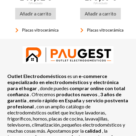
Booster, 7400W, cristal
IVA incluido
IVA incluido
negro
Añadir a carrito
Añadir a carrito
keyboard_arrow_right
keyboard_arrow_right
Placas vitrocerámica
Placas vitrocerámica
Outlet Electrodomésticos
es un
e-commerce
especializado en electrodomésticos y electrónica
para el hogar
, donde puedes
comprar online con total
confianza
. Ofrecemos
productos nuevos
,
3 años de
garantía
,
envío rápido en España
y
servicio postventa
profesional
, con un amplio catálogo de
electrodomésticos outlet que incluye lavadoras,
frigoríficos, hornos, placas de cocina, lavavajillas,
televisores, climatización, pequeños electrodomésticos y
muchas cosas más. Apostamos por la
calidad
, la