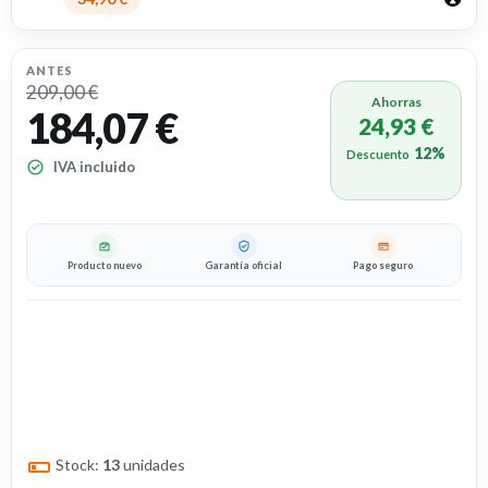
ANTES
209,00 €
Ahorras
184,07 €
24,93 €
12%
Descuento
IVA incluido
Producto nuevo
Garantía oficial
Pago seguro
Stock:
13
unidades