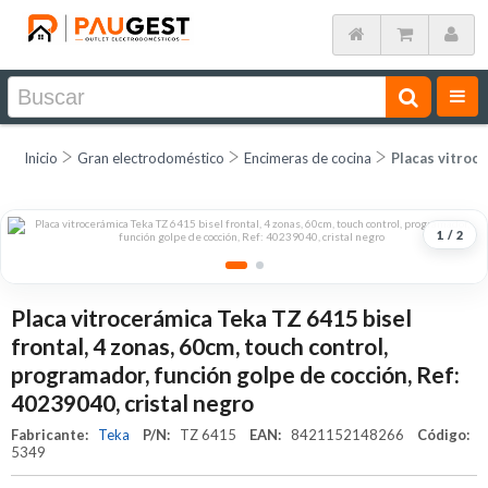
Inicio
Gran electrodoméstico
Encimeras de cocina
Placas vitroc
1
/
2
Placa vitrocerámica Teka TZ 6415 bisel
frontal, 4 zonas, 60cm, touch control,
programador, función golpe de cocción, Ref:
40239040, cristal negro
Fabricante:
Teka
P/N:
TZ 6415
EAN:
8421152148266
Código:
5349