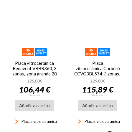
Placa vitrocerámica
Placa
Benavent VBBR360, 3
vitrocerámica Corberó
zonas, zona grande 28
CCVG3BL574, 3 zonas,
cm, 9 niveles potencia,
zona grande 30 cm, 9
125,00€
129,00€
control táctil,
niveles potencia, control
106,44 €
115,89 €
temporizador 99 min,
táctil, temporizador 99
display LED, bloqueo
min, display LED, bloqueo
IVA incluido
IVA incluido
seguridad, 5700W, cristal
seguridad, 5700W, cristal
Añadir a carrito
negro
Añadir a carrito
negro
keyboard_arrow_right
keyboard_arrow_right
Placas vitrocerámica
Placas vitrocerámica