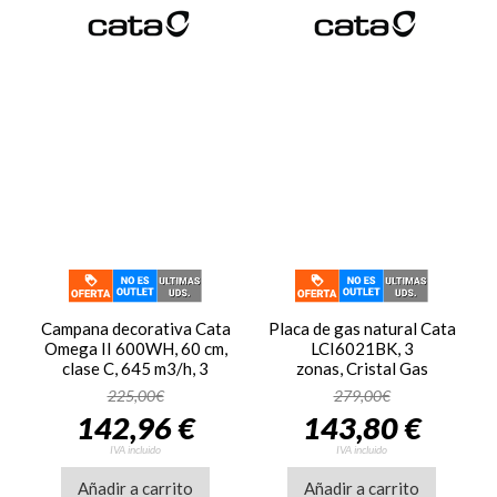
Campana decorativa Cata
Placa de gas natural Cata
Omega II 600WH, 60 cm,
LCI6021BK, 3
clase C, 645 m3/h, 3
zonas, Cristal Gas
velocidades, 57.8 a
225,00€
279,00€
71.8dB, ref. 02002010,
142,96 €
143,80 €
blanco
IVA incluido
IVA incluido
Añadir a carrito
Añadir a carrito