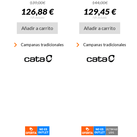
C, 390 m3/h, 45dB, 2
57dB, 2 velocidades, luz
139,00€
144,00€
potencias, luz LED, inox
LED, inox
126,88 €
129,45 €
IVA incluido
IVA incluido
Añadir a carrito
Añadir a carrito
keyboard_arrow_right
keyboard_arrow_right
Campanas tradicionales
Campanas tradicionales