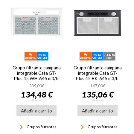
Grupo filtrante campana
Grupo filtrante campana
integrable Cata GT-
integrable Cata GT-
Plus 45 WH, 645 m3/h,
Plus 45 BK, 645 m3/h,
blanco
negro
205,00€
147,00€
134,48 €
135,06 €
IVA incluido
IVA incluido
Añadir a carrito
Añadir a carrito
keyboard_arrow_right
keyboard_arrow_right
Grupos filtrantes
Grupos filtrantes