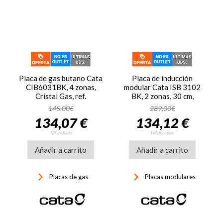
Placa de gas butano Cata
Placa de inducción
CIB6031BK, 4 zonas,
modular Cata ISB 3102
Cristal Gas, ref.
BK, 2 zonas, 30 cm,
68400, negro
mandos frontales, 3500W,
145,00€
289,00€
zona grande 20 cm, 9
134,07 €
134,12 €
potencias + Booster, ref.
08003405, cristal negro
IVA incluido
IVA incluido
Añadir a carrito
Añadir a carrito
keyboard_arrow_right
keyboard_arrow_right
Placas de gas
Placas modulares