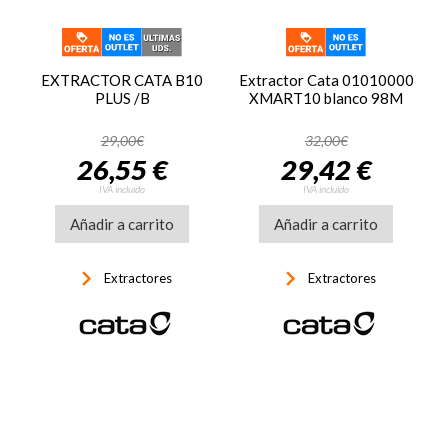
EXTRACTOR CATA B10
Extractor Cata 01010000
PLUS /B
XMART10 blanco 98M
29,00€
32,00€
26,55 €
29,42 €
IVA incluido
IVA incluido
Añadir a carrito
Añadir a carrito
keyboard_arrow_right
keyboard_arrow_right
Extractores
Extractores