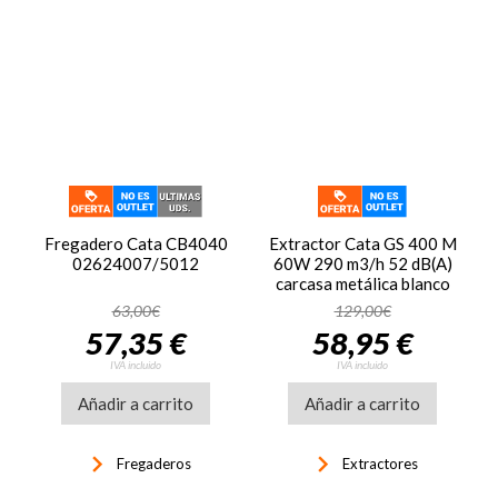
Fregadero Cata CB4040
Extractor Cata GS 400 M
02624007/5012
60W 290 m3/h 52 dB(A)
carcasa metálica blanco
63,00€
129,00€
57,35 €
58,95 €
IVA incluido
IVA incluido
Añadir a carrito
Añadir a carrito
keyboard_arrow_right
keyboard_arrow_right
Fregaderos
Extractores