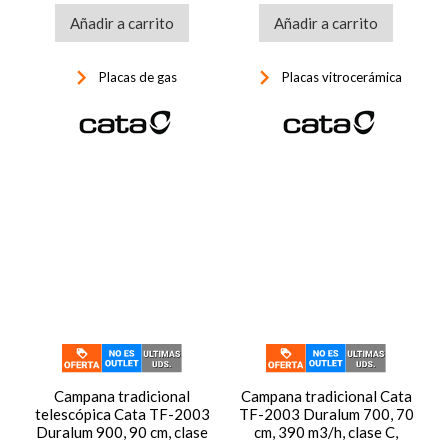
seguridad, ref: 08068402,
Añadir a carrito
color negro
Añadir a carrito
keyboard_arrow_right
keyboard_arrow_right
Placas de gas
Placas vitrocerámica
Campana tradicional
Campana tradicional Cata
telescópica Cata TF-2003
TF-2003 Duralum 700, 70
Duralum 900, 90 cm, clase
cm, 390 m3/h, clase C,