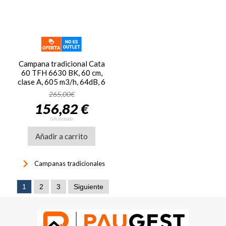
Campana tradicional Cata
60 TFH 6630 BK, 60 cm,
clase A, 605 m3/h, 64dB, 6
niveles, luz LED,
265,00€
ref. 02010302, negro
156,82 €
IVA incluido
Añadir a carrito
keyboard_arrow_right
Campanas tradicionales
1
2
3
Siguiente