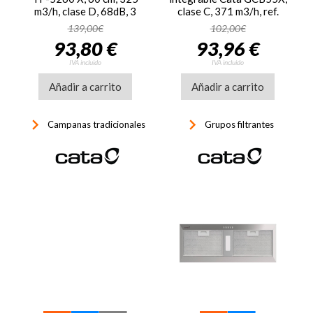
m3/h, clase D, 68dB, 3
clase C, 371 m3/h, ref.
velocidades, luz LED, ref.
02030300, inox
139,00€
102,00€
02034310, inox
93,80 €
93,96 €
IVA incluido
IVA incluido
Añadir a carrito
Añadir a carrito
keyboard_arrow_right
keyboard_arrow_right
Campanas tradicionales
Grupos filtrantes