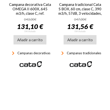
Campana decorativa Cata
Campana tradicional Cata
OMEGA II 600X, 645
S BOX, 60 cm, clase C, 390
m3/h, clase C, ref.
m3/h, 57dB, 3 velocidades,
02002310, inox
luz LED, ref. 02001301,
143,00€
147,00€
inox
131,10 €
131,56 €
IVA incluido
IVA incluido
Añadir a carrito
Añadir a carrito
keyboard_arrow_right
keyboard_arrow_right
Campanas decorativas
Campanas tradicionales