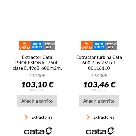
Extractor Cata
Extractor turbina Cata
PROFESIONAL 750L,
600 Plus 2 V, ref.
clase E, 49dB, 600 m3/h,
00116110
blanco
112,00€
113,00€
103,10 €
103,46 €
IVA incluido
IVA incluido
Añadir a carrito
Añadir a carrito
keyboard_arrow_right
keyboard_arrow_right
Extractores
Extractores