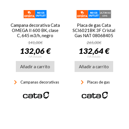
Campana decorativa Cata
Placa de gas Cata
OMEGA II 600 BK, clase
SCI6021BK 3F Cristal
C, 645 m3/h, negro
Gas NAT 08068405
141,00€
265,00€
132,06 €
132,64 €
IVA incluido
IVA incluido
Añadir a carrito
Añadir a carrito
keyboard_arrow_right
keyboard_arrow_right
Campanas decorativas
Placas de gas