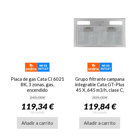
Placa de gas Cata CI 6021
Grupo filtrante campana
BK, 3 zonas, gas,
integrable Cata GT-Plus
encendido
45 X, 645 m3/h, clase C,
eléctrico, cristal gas,
ref. 02030309
245,00€
205,00€
negro
119,34 €
119,84 €
IVA incluido
IVA incluido
Añadir a carrito
Añadir a carrito