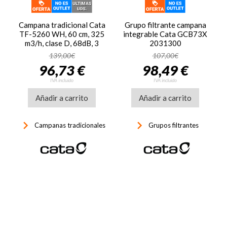
Campana tradicional Cata
Grupo filtrante campana
TF-5260 WH, 60 cm, 325
integrable Cata GCB73X
m3/h, clase D, 68dB, 3
2031300
velocidades, luz LED,
139,00€
107,00€
ref. 02034501, blanco
96,73 €
98,49 €
IVA incluido
IVA incluido
Añadir a carrito
Añadir a carrito
keyboard_arrow_right
keyboard_arrow_right
Campanas tradicionales
Grupos filtrantes