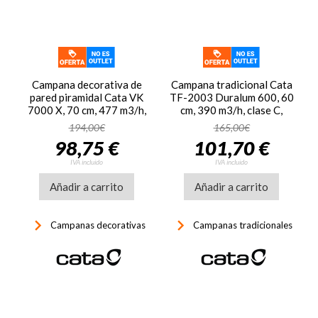
Campana decorativa de
Campana tradicional Cata
pared piramidal Cata VK
TF-2003 Duralum 600, 60
7000 X, 70 cm, 477 m3/h,
cm, 390 m3/h, clase C,
clase A, 3 velocidades,
57dB, 2 velocidades, ref.
194,00€
165,00€
69dB, luz LED, inox
02017305, inox
98,75 €
101,70 €
IVA incluido
IVA incluido
Añadir a carrito
Añadir a carrito
keyboard_arrow_right
keyboard_arrow_right
Campanas decorativas
Campanas tradicionales