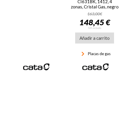
CI631BK, 1412, 4
zonas, Cristal Gas, negro
163,00€
148,45 €
IVA incluido
Añadir a carrito
keyboard_arrow_right
Placas de gas