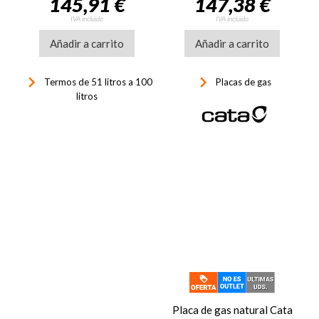
145,91 €
147,38 €
inyectores gas butano
incluidos Cristal Gas
IVA incluido
IVA incluido
negro80
Añadir a carrito
Añadir a carrito
keyboard_arrow_right
keyboard_arrow_right
Termos de 51 litros a 100
Placas de gas
litros
Placa de gas natural Cata