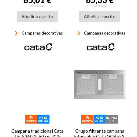
LED, inox
IVA incluido
IVA incluido
Añadir a carrito
Añadir a carrito
keyboard_arrow_right
keyboard_arrow_right
Campanas decorativas
Campanas decorativas
Campana tradicional Cata
Grupo filtrante campana
TF-5260 X, 60 cm, 325
integrable Cata GCB55X,