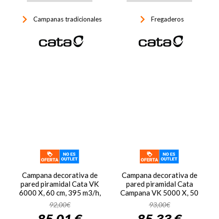
keyboard_arrow_right
keyboard_arrow_right
Campanas tradicionales
Fregaderos
Campana decorativa de
Campana decorativa de
pared piramidal Cata VK
pared piramidal Cata
6000 X, 60 cm, 395 m3/h,
Campana VK 5000 X, 50
clase A, 3 velocidades,
cm, 477 m3/h, clase A, 3
92,00€
93,00€
67dB, luz LED, inox
velocidades, 69dB, luz
85,01 €
85,33 €