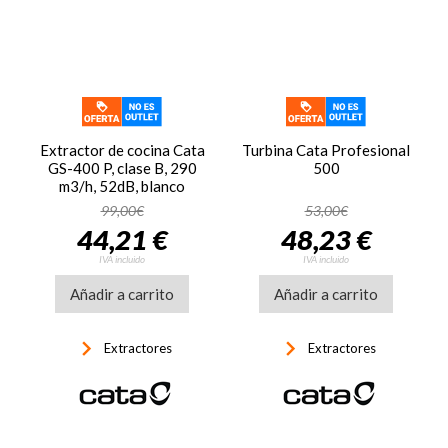
Extractor de cocina Cata
Turbina Cata Profesional
GS-400 P, clase B, 290
500
m3/h, 52dB, blanco
99,00€
53,00€
44,21 €
48,23 €
IVA incluido
IVA incluido
Añadir a carrito
Añadir a carrito
keyboard_arrow_right
keyboard_arrow_right
Extractores
Extractores