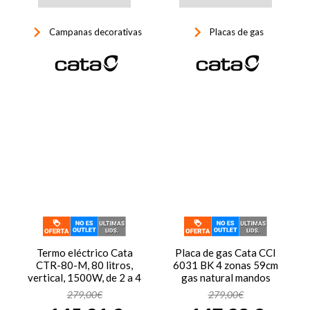
keyboard_arrow_right
keyboard_arrow_right
Campanas decorativas
Placas de gas
Termo eléctrico Cata
Placa de gas Cata CCI
CTR-80-M, 80 litros,
6031 BK 4 zonas 59cm
vertical, 1500W, de 2 a 4
gas natural mandos
personas, anclaje
frontales 8000W
279,00€
279,00€
universal, blanco
encendido electrónico