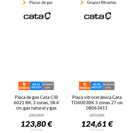
keyboard_arrow_right
keyboard_arrow_right
Placas de gas
Grupos filtrantes
Placa de gas Cata CIB
Placa vitrocerámica Cata
6021 BK, 3 zonas, 58.4
TD6003BK 3 zonas 27 cm
cm, gas natural y gas
08063411
butano, Cristal Gas,
245,00€
289,00€
8100W, quemador y
123,80 €
124,61 €
parrillas esmaltadas,
autoencendido, válvula de
IVA incluido
IVA incluido