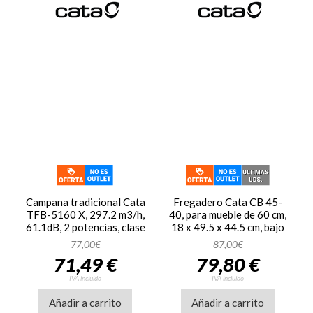
Campana tradicional Cata
Fregadero Cata CB 45-
TFB-5160 X, 297.2 m3/h,
40, para mueble de 60 cm,
61.1dB, 2 potencias, clase
18 x 49.5 x 44.5 cm, bajo
C, ref. 02034606, inox
encimera, 1 cubeta, inox
77,00€
87,00€
71,49 €
79,80 €
IVA incluido
IVA incluido
Añadir a carrito
Añadir a carrito