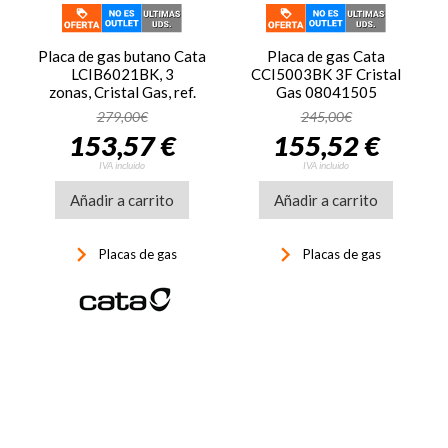
Placa de gas butano Cata
Placa de gas Cata
LCIB6021BK, 3
CCI5003BK 3F Cristal
zonas, Cristal Gas, ref.
Gas 08041505
08068403
279,00€
245,00€
153,57 €
155,52 €
IVA incluido
IVA incluido
Añadir a carrito
Añadir a carrito
keyboard_arrow_right
keyboard_arrow_right
Placas de gas
Placas de gas