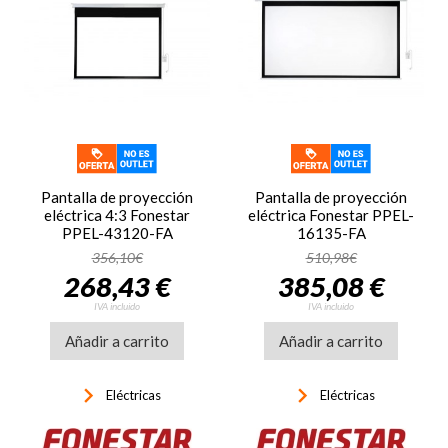
Pantalla de proyección
Pantalla de proyección
eléctrica 4:3 Fonestar
eléctrica Fonestar PPEL-
PPEL-43120-FA
16135-FA
356,10€
510,98€
268,43 €
385,08 €
IVA incluido
IVA incluido
Añadir a carrito
Añadir a carrito
keyboard_arrow_right
keyboard_arrow_right
Eléctricas
Eléctricas