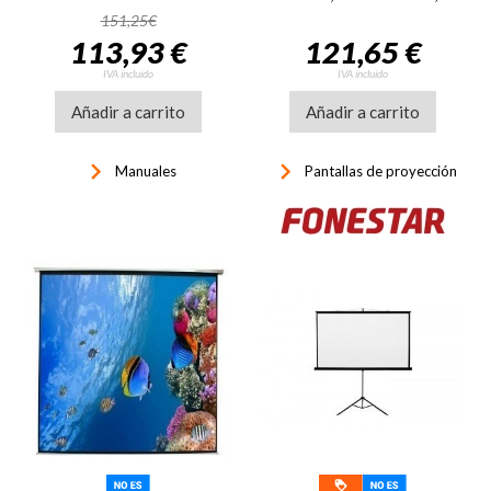
eléctrica
151,25€
113,93 €
121,65 €
IVA incluido
IVA incluido
Añadir a carrito
Añadir a carrito
keyboard_arrow_right
keyboard_arrow_right
Manuales
Pantallas de proyección