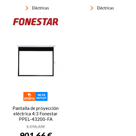
keyboard_arrow_right
keyboard_arrow_right
Eléctricas
Eléctricas
Pantalla de proyección
eléctrica 4:3 Fonestar
PPEL-43200-FA
1.196,33€
901,66 €