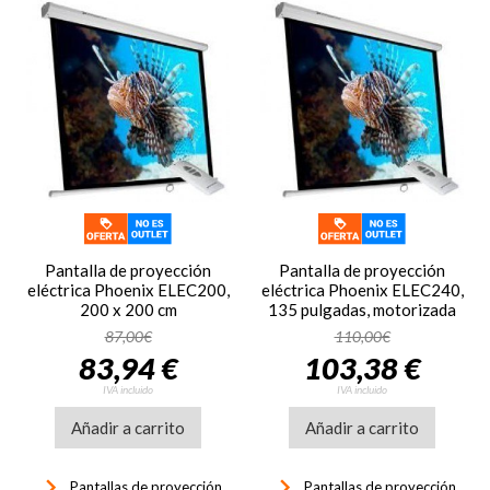
Pantalla de proyección
Pantalla de proyección
eléctrica Phoenix ELEC200,
eléctrica Phoenix ELEC240,
200 x 200 cm
135 pulgadas, motorizada
87,00€
110,00€
83,94 €
103,38 €
IVA incluido
IVA incluido
Añadir a carrito
Añadir a carrito
keyboard_arrow_right
keyboard_arrow_right
Pantallas de proyección
Pantallas de proyección