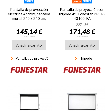
Pantalla de proyección
Pantalla de proyección con
eléctrica Approx, pantalla
trípode 4:3 Fonestar PPTR-
mural, 240 x 240 cm,
43100-FA
eléctrica
227,48€
145,14 €
171,48 €
IVA incluido
IVA incluido
Añadir a carrito
Añadir a carrito
keyboard_arrow_right
keyboard_arrow_right
Pantallas de proyección
Trípode