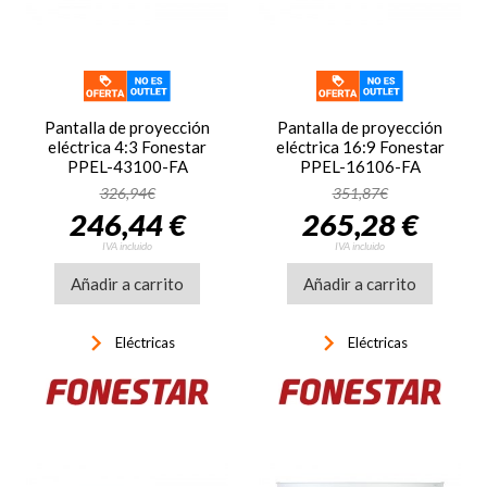
Pantalla de proyección
Pantalla de proyección
eléctrica 4:3 Fonestar
eléctrica 16:9 Fonestar
PPEL-43100-FA
PPEL-16106-FA
326,94€
351,87€
246,44 €
265,28 €
IVA incluido
IVA incluido
Añadir a carrito
Añadir a carrito
keyboard_arrow_right
keyboard_arrow_right
Eléctricas
Eléctricas