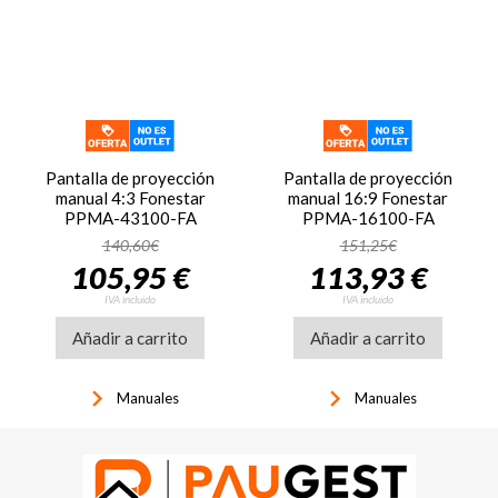
Pantalla de proyección
Pantalla de proyección
manual 4:3 Fonestar
manual 16:9 Fonestar
PPMA-43100-FA
PPMA-16100-FA
140,60€
151,25€
105,95 €
113,93 €
IVA incluido
IVA incluido
Añadir a carrito
Añadir a carrito
keyboard_arrow_right
keyboard_arrow_right
Manuales
Manuales