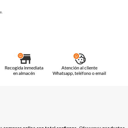
e.
Recogida inmediata
Atención al cliente
en almacén
Whatsapp, teléfono o email
es
comprar online con total confianza
. Ofrecemos
productos