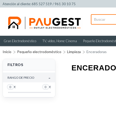
Atención al cliente: 685 527 519 / 961 30 10 75
Gran Electrodoméstico
TV, vídeo, Home Cinema
Pequeño Electrodomést
Inicio
Pequeño electrodoméstico
Limpieza
Enceradoras
FILTROS
ENCERADOR
-
RANGO DE PRECIO
0
€
0
€