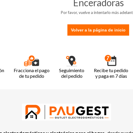
Enceradoras
Por favor, vuelve a intentarlo más adelant
Volver a la página de inicio
ón
Fracciona el pago
Seguimiento
Recibe tu pedido
de tu pedido
del pedido
y paga en 7 días
 electrodomésticos y electrónica para el hogar
, donde pued