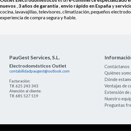
nuevos
,
3 años de garantía
,
envío rápido en España
y
servic
cocina, lavavajillas, televisores, climatización, pequeños electr
experiencia de compra segura y fiable.
PauGest Services, S.L.
Informació
Electrodomésticos Outlet
Contáctanos
contabilidadpaugest@outlook.com
Quiénes som
Dónde estam
Facturación:
Ventajas de 
Tlf. 625 243 343
Atención al cliente:
Extensión de 
Tlf. 685 527 519
Nuestro equi
Preguntas fr