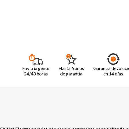
Envío urgente
Hasta 6 años
Garantía devoluci
24/48 horas
de garantía
en 14 días
Outlet Electrodomésticos
es un
e-commerce especializado en