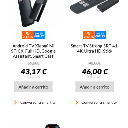
Android TV Xiaomi MI
Smart TV Strong SRT 41,
STICK, Full HD, Google
4K, Ultra HD, Stick
Assistant, Smart Cast,
negro
59,00€
48,00€
43,17 €
46,00 €
IVA incluido
IVA incluido
Añadir a carrito
Añadir a carrito
keyboard_arrow_right
keyboard_arrow_right
Conversor a smart tv
Conversor a smart tv