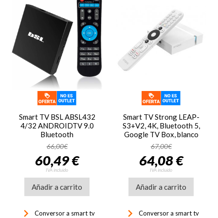
Smart TV BSL ABSL432
Smart TV Strong LEAP-
4/32 ANDROIDTV 9.0
S3+V2, 4K, Bluetooth 5,
Bluetooth
Google TV Box, blanco
66,00€
67,00€
60,49 €
64,08 €
IVA incluido
IVA incluido
Añadir a carrito
Añadir a carrito
keyboard_arrow_right
keyboard_arrow_right
Conversor a smart tv
Conversor a smart tv