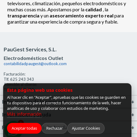
televisores, climatización, pequeños electrodomésticos y
muchas cosas más. Apostamos por la
calidad
, la
transparencia
y un
asesoramiento experto real
para
garantizar una experiencia de compra segura y fiable.
PauGest Services, S.L.
Electrodomésticos Outlet
contabilidadpaugest@outlook.com
Facturación:
Tlf. 625 243 343
Atención al cliente:
Esta página web usa cookies
Tlf. 685 527 519
Al hacer clic en "Aceptar", apruebas que las cookies se guarden en
Información de la empresa
tu dispositivo para el correcto funcionamiento de la web, hacer
analíticas de uso y colaborar con estudios de marketing.
Más información
Información y ayuda
1
FrigoGas · Centro de Ayuda
Aceptar todas
Rechazar
Ajustar Cookies