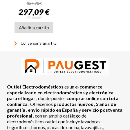
335,70€
297,09 €
IVA incluido
Añadir a carrito
keyboard_arrow_right
Conversor a smart tv
Outlet Electrodomésticos
es un
e-commerce
especializado en electrodomésticos y electrónica
para el hogar
, donde puedes
comprar online con total
confianza
. Ofrecemos
productos nuevos
,
3 años de
garantía
,
envío rápido en España
y
servicio postventa
profesional
, con un amplio catálogo de
electrodomésticos outlet que incluye lavadoras,
frigoríficos, hornos, placas de cocina, lavavajillas,