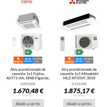
Aire acondicionado de
Aire acondicionado de
cassette 1x1 Fujitsu
cassette 1x1 Mitsubishi
AUY71-KA, 5848 frigorías,
MLZ-KP35VF, 3010
6450 calorías, clase A+/A,
frigorías, 3526 calorías,
1.891,00€
2.114,00€
36dB-49dB, Inverter,
clase A++/A++, 27dB-40dB,
1.670,48 €
1.875,17 €
blanco
Inverter, gas R-32, blanco
IVA incluido
IVA incluido
Añadir a carrito
Añadir a carrito