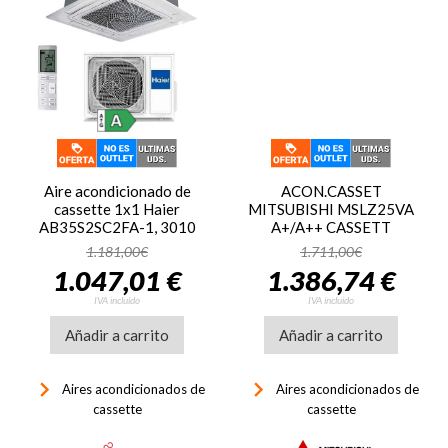
Aire acondicionado de
ACON.CASSET
cassette 1x1 Haier
MITSUBISHI MSLZ25VA
AB35S2SC2FA-1, 3010
A+/A++ CASSETT
frigorías, 3440 calorías,
1.181,00€
1.711,00€
clase A++/A, Inverter, WiFi,
1.047,01 €
1.386,74 €
blanco
IVA incluido
IVA incluido
Añadir a carrito
Añadir a carrito
keyboard_arrow_right
keyboard_arrow_right
Aires acondicionados de
Aires acondicionados de
cassette
cassette