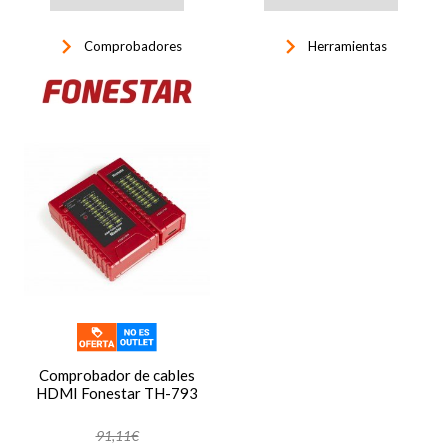
keyboard_arrow_right
keyboard_arrow_right
Comprobadores
Herramientas
Comprobador de cables
HDMI Fonestar TH-793
91,11€