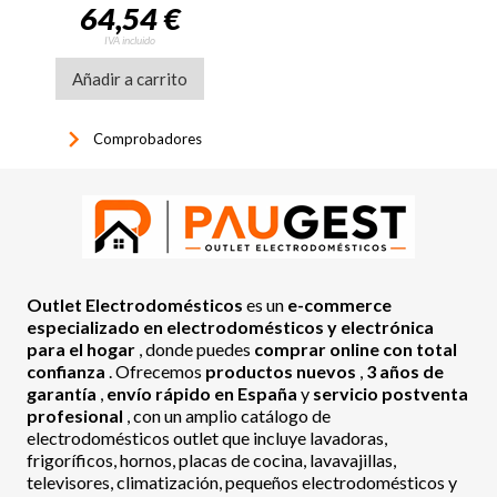
64,54 €
IVA incluido
Añadir a carrito
keyboard_arrow_right
Comprobadores
Outlet Electrodomésticos
es un
e-commerce
especializado en electrodomésticos y electrónica
para el hogar
, donde puedes
comprar online con total
confianza
. Ofrecemos
productos nuevos
,
3 años de
garantía
,
envío rápido en España
y
servicio postventa
profesional
, con un amplio catálogo de
electrodomésticos outlet que incluye lavadoras,
frigoríficos, hornos, placas de cocina, lavavajillas,
televisores, climatización, pequeños electrodomésticos y