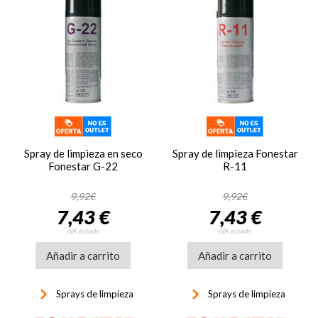
Spray de limpieza en seco
Spray de limpieza Fonestar
Fonestar G-22
R-11
9,92€
9,92€
7,43 €
7,43 €
IVA incluido
IVA incluido
Añadir a carrito
Añadir a carrito
keyboard_arrow_right
keyboard_arrow_right
Sprays de limpieza
Sprays de limpieza