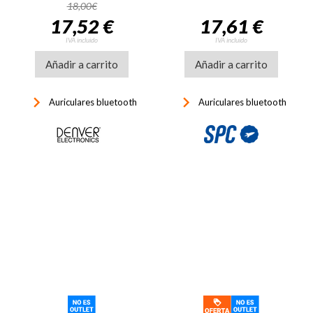
18,00€
17,52 €
17,61 €
IVA incluido
IVA incluido
Añadir a carrito
Añadir a carrito
keyboard_arrow_right
keyboard_arrow_right
Auriculares bluetooth
Auriculares bluetooth