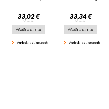
33,02 €
33,34 €
IVA incluido
IVA incluido
Añadir a carrito
Añadir a carrito
keyboard_arrow_right
keyboard_arrow_right
Auriculares bluetooth
Auriculares bluetooth