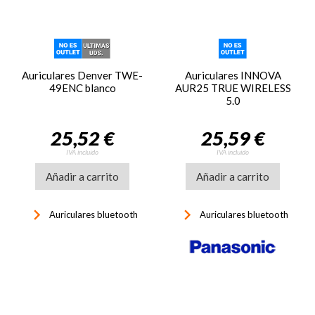
Auriculares Denver TWE-
Auriculares INNOVA
49ENC blanco
AUR25 TRUE WIRELESS
5.0
25,52 €
25,59 €
IVA incluido
IVA incluido
Añadir a carrito
Añadir a carrito
keyboard_arrow_right
keyboard_arrow_right
Auriculares bluetooth
Auriculares bluetooth