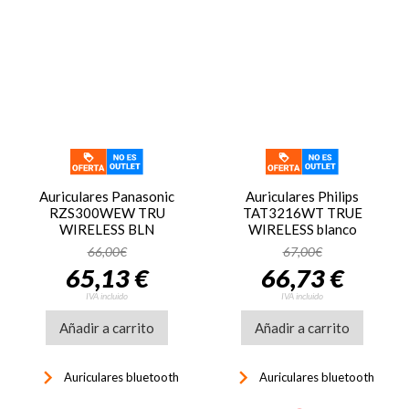
Auriculares Panasonic
Auriculares Philips
RZS300WEW TRU
TAT3216WT TRUE
WIRELESS BLN
WIRELESS blanco
66,00€
67,00€
65,13 €
66,73 €
IVA incluido
IVA incluido
Añadir a carrito
Añadir a carrito
keyboard_arrow_right
keyboard_arrow_right
Auriculares bluetooth
Auriculares bluetooth