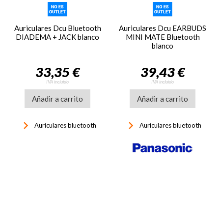
Auriculares Dcu Bluetooth
Auriculares Dcu EARBUDS
DIADEMA + JACK blanco
MINI MATE Bluetooth
blanco
33,35 €
39,43 €
IVA incluido
IVA incluido
Añadir a carrito
Añadir a carrito
keyboard_arrow_right
keyboard_arrow_right
Auriculares bluetooth
Auriculares bluetooth