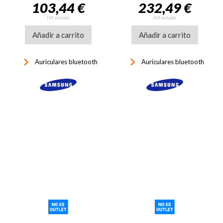
103,44 €
232,49 €
IVA incluido
IVA incluido
Añadir a carrito
Añadir a carrito
keyboard_arrow_right
keyboard_arrow_right
Auriculares bluetooth
Auriculares bluetooth