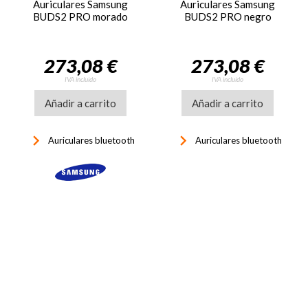
Auriculares Samsung
Auriculares Samsung
BUDS2 PRO morado
BUDS2 PRO negro
273,08 €
273,08 €
IVA incluido
IVA incluido
Añadir a carrito
Añadir a carrito
keyboard_arrow_right
keyboard_arrow_right
Auriculares bluetooth
Auriculares bluetooth