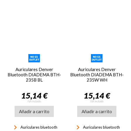
Auriculares Denver
Auriculares Denver
Bluetooth DIADEMA BTH-
Bluetooth DIADEMA BTH-
235B BL
235W WH
15,14 €
15,14 €
IVA incluido
IVA incluido
Añadir a carrito
Añadir a carrito
keyboard_arrow_right
keyboard_arrow_right
Auriculares bluetooth
Auriculares bluetooth