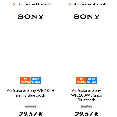
keyboard_arrow_right
keyboard_arrow_right
Auriculares bluetooth
Auriculares bluetooth
Auriculares Sony WIC100B
Auriculares Sony
negro Bluetooth
WIC100W blanco
Bluetooth
30,00€
30,00€
29,57 €
29,57 €