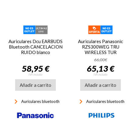
Auriculares Dcu EARBUDS
Auriculares Panasonic
Bluetooth CANCELACION
RZS300WEG TRU
RUIDO blanco
WIRELESS TUR
66,00€
58,95 €
65,13 €
IVA incluido
IVA incluido
Añadir a carrito
Añadir a carrito
keyboard_arrow_right
keyboard_arrow_right
Auriculares bluetooth
Auriculares bluetooth