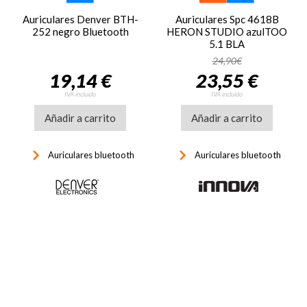
Auriculares Denver BTH-
Auriculares Spc 4618B
252 negro Bluetooth
HERON STUDIO azulTOO
5.1 BLA
24,90€
19,14 €
23,55 €
IVA incluido
IVA incluido
Añadir a carrito
Añadir a carrito
keyboard_arrow_right
keyboard_arrow_right
Auriculares bluetooth
Auriculares bluetooth