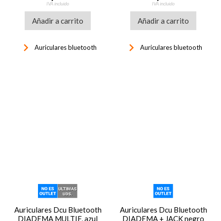
IVA incluido
IVA incluido
Añadir a carrito
Añadir a carrito
keyboard_arrow_right
keyboard_arrow_right
Auriculares bluetooth
Auriculares bluetooth
Auriculares Dcu Bluetooth
Auriculares Dcu Bluetooth
DIADEMA MULTIF, azul
DIADEMA + JACK negro