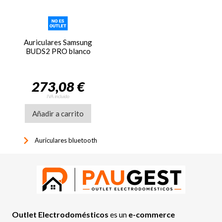
Auriculares Samsung
BUDS2 PRO blanco
273,08 €
IVA incluido
Añadir a carrito
keyboard_arrow_right
Auriculares bluetooth
Outlet Electrodomésticos
es un
e-commerce