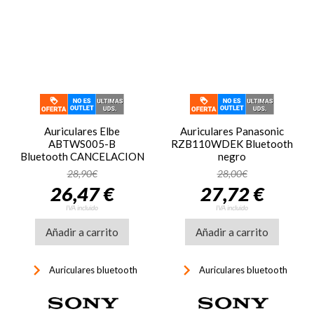
Auriculares Elbe
Auriculares Panasonic
ABTWS005-B
RZB110WDEK Bluetooth
Bluetooth CANCELACION
negro
RUIDO
28,90€
28,00€
26,47 €
27,72 €
IVA incluido
IVA incluido
Añadir a carrito
Añadir a carrito
keyboard_arrow_right
keyboard_arrow_right
Auriculares bluetooth
Auriculares bluetooth