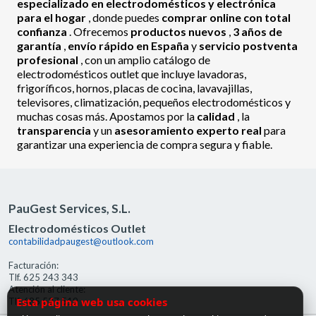
especializado en electrodomésticos y electrónica
para el hogar
, donde puedes
comprar online con total
confianza
. Ofrecemos
productos nuevos
,
3 años de
garantía
,
envío rápido en España
y
servicio postventa
profesional
, con un amplio catálogo de
electrodomésticos outlet que incluye lavadoras,
frigoríficos, hornos, placas de cocina, lavavajillas,
televisores, climatización, pequeños electrodomésticos y
muchas cosas más. Apostamos por la
calidad
, la
transparencia
y un
asesoramiento experto real
para
garantizar una experiencia de compra segura y fiable.
PauGest Services, S.L.
Electrodomésticos Outlet
contabilidadpaugest@outlook.com
Facturación:
Tlf. 625 243 343
Atención al cliente:
Esta página web usa cookies
Tlf. 685 527 519