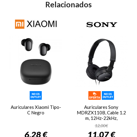
Relacionados
Auriculares Xiaomi Tipo-
Auriculares Sony
C Negro
MDRZX110B, Cable 1.2
m, 12Hz-22kHz,
diafragma 30 mm, 24 oh
12,00€
1kHz, 98 dB/mW, negro
6,28 €
11,07 €