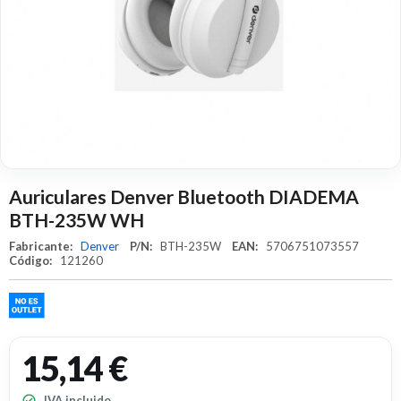
Auriculares Denver Bluetooth DIADEMA
BTH-235W WH
Fabricante:
Denver
P/N:
BTH-235W
EAN:
5706751073557
Código:
121260
15,14 €
IVA incluido