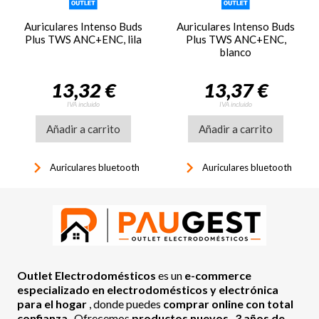
Auriculares Intenso Buds
Auriculares Intenso Buds
Plus TWS ANC+ENC, lila
Plus TWS ANC+ENC,
blanco
13,32 €
13,37 €
IVA incluido
IVA incluido
Añadir a carrito
Añadir a carrito
keyboard_arrow_right
keyboard_arrow_right
Auriculares bluetooth
Auriculares bluetooth
Outlet Electrodomésticos
es un
e-commerce
especializado en electrodomésticos y electrónica
para el hogar
, donde puedes
comprar online con total
confianza
. Ofrecemos
productos nuevos
,
3 años de