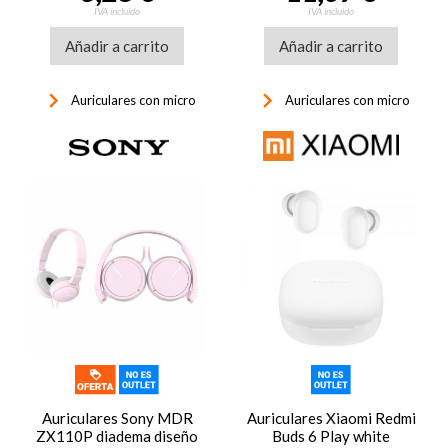
IVA incluido
IVA incluido
Añadir a carrito
Añadir a carrito
keyboard_arrow_right
keyboard_arrow_right
Auriculares con micro
Auriculares con micro
Auriculares Sony MDR
Auriculares Xiaomi Redmi
ZX110P diadema diseño
Buds 6 Play white