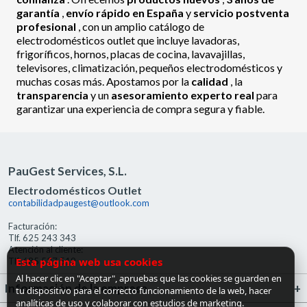
garantía
,
envío rápido en España
y
servicio postventa
profesional
, con un amplio catálogo de
electrodomésticos outlet que incluye lavadoras,
frigoríficos, hornos, placas de cocina, lavavajillas,
televisores, climatización, pequeños electrodomésticos y
muchas cosas más. Apostamos por la
calidad
, la
transparencia
y un
asesoramiento experto real
para
garantizar una experiencia de compra segura y fiable.
PauGest Services, S.L.
Electrodomésticos Outlet
contabilidadpaugest@outlook.com
Facturación:
Tlf. 625 243 343
Atención al cliente:
Esta página web usa cookies
Tlf. 685 527 519
Al hacer clic en "Aceptar", apruebas que las cookies se guarden en
Información de la empresa
tu dispositivo para el correcto funcionamiento de la web, hacer
analíticas de uso y colaborar con estudios de marketing.