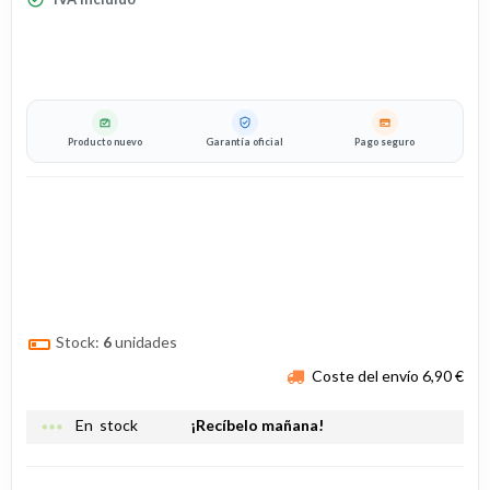
Producto nuevo
Garantía oficial
Pago seguro
Stock:
6
unidades
Coste del envío 6,90 €
more_horiz
En stock
¡Recíbelo mañana!