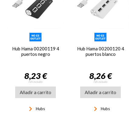
Hub Hama 00200119 4
Hub Hama 00200120 4
puertos negro
puertos blanco
8,23 €
8,26 €
IVA incluido
IVA incluido
Añadir a carrito
Añadir a carrito
keyboard_arrow_right
keyboard_arrow_right
Hubs
Hubs