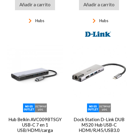
Añadir a carrito
Añadir a carrito
keyboard_arrow_right
keyboard_arrow_right
Hubs
Hubs
Hub Belkin AVC009BTSGY
Dock Station D-Link DUB
USB-C 7 en 1
M520 Hub USB-C
USB/HDMI/carga
HDMI/RJ45/USB3.0