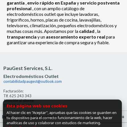
garantía
,
envío rápido en España
y
servicio postventa
profesional
, con un amplio catálogo de
electrodomésticos outlet que incluye lavadoras,
frigoríficos, hornos, placas de cocina, lavavajillas,
televisores, climatización, pequeños electrodomésticos y
muchas cosas más. Apostamos por la
calidad
, la
transparencia
y un
asesoramiento experto real
para
garantizar una experiencia de compra segura y fiable.
PauGest Services, S.L.
Electrodomésticos Outlet
contabilidadpaugest@outlook.com
Facturación:
Tlf. 625 243 343
Atención al cliente:
Esta página web usa cookies
Tlf. 685 527 519
Al hacer clic en "Aceptar", apruebas que las cookies se guarden en
Información de la empresa
tu dispositivo para el correcto funcionamiento de la web, hacer
analíticas de uso y colaborar con estudios de marketing.