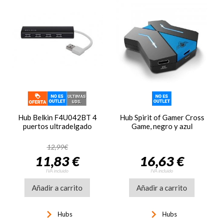
Hub Belkin F4U042BT 4
Hub Spirit of Gamer Cross
puertos ultradelgado
Game, negro y azul
12,99€
11,83 €
16,63 €
IVA incluido
IVA incluido
Añadir a carrito
Añadir a carrito
keyboard_arrow_right
keyboard_arrow_right
Hubs
Hubs