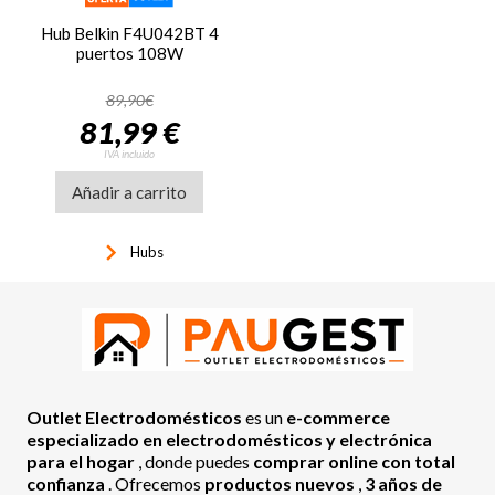
Hub Belkin F4U042BT 4
puertos 108W
89,90€
81,99 €
IVA incluido
Añadir a carrito
keyboard_arrow_right
Hubs
Outlet Electrodomésticos
es un
e-commerce
especializado en electrodomésticos y electrónica
para el hogar
, donde puedes
comprar online con total
confianza
. Ofrecemos
productos nuevos
,
3 años de