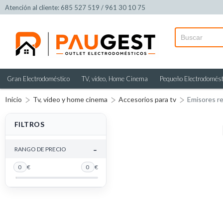
Atención al cliente: 685 527 519 / 961 30 10 75
Gran Electrodoméstico
TV, vídeo, Home Cinema
Pequeño Electrodomést
Inicio
Tv, vídeo y home cinema
Accesorios para tv
Emisores re
FILTROS
-
RANGO DE PRECIO
0
€
0
€