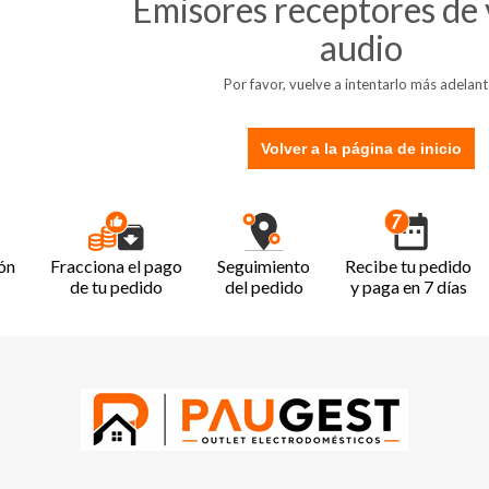
Emisores receptores de 
audio
Por favor, vuelve a intentarlo más adelant
Volver a la página de inicio
ón
Fracciona el pago
Seguimiento
Recibe tu pedido
de tu pedido
del pedido
y paga en 7 días