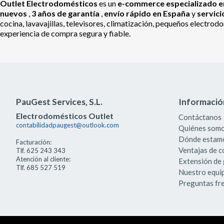
Outlet Electrodomésticos
es un
e-commerce especializado en
nuevos
,
3 años de garantía
,
envío rápido en España
y
servic
cocina, lavavajillas, televisores, climatización, pequeños electr
experiencia de compra segura y fiable.
PauGest Services, S.L.
Informació
Electrodomésticos Outlet
Contáctanos
contabilidadpaugest@outlook.com
Quiénes som
Dónde estam
Facturación:
Ventajas de 
Tlf. 625 243 343
Atención al cliente:
Extensión de 
Tlf. 685 527 519
Nuestro equi
Preguntas fr