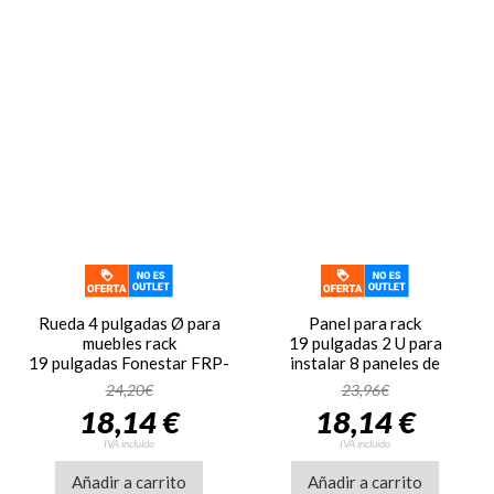
Rueda 4 pulgadas Ø para
Panel para rack
muebles rack
19 pulgadas 2 U para
19 pulgadas Fonestar FRP-
instalar 8 paneles de
23
conexión Fonestar FRP-
24,20€
23,96€
33M
18,14 €
18,14 €
IVA incluido
IVA incluido
Añadir a carrito
Añadir a carrito