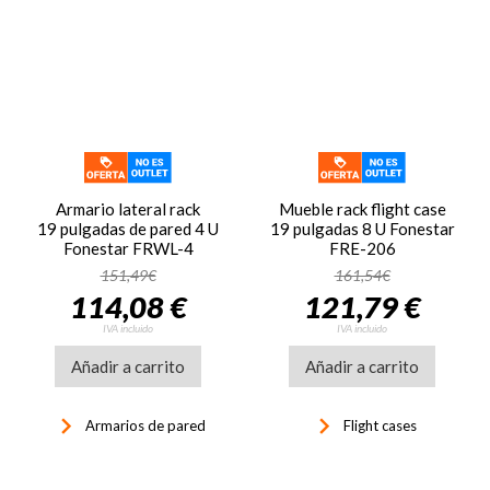
Armario lateral rack
Mueble rack flight case
19 pulgadas de pared 4 U
19 pulgadas 8 U Fonestar
Fonestar FRWL-4
FRE-206
151,49€
161,54€
114,08 €
121,79 €
IVA incluido
IVA incluido
Añadir a carrito
Añadir a carrito
keyboard_arrow_right
keyboard_arrow_right
Armarios de pared
Flight cases