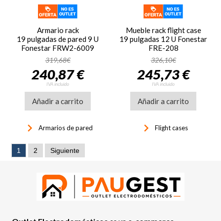
Armario rack
Mueble rack flight case
19 pulgadas de pared 9 U
19 pulgadas 12 U Fonestar
Fonestar FRW2-6009
FRE-208
319,68€
326,10€
240,87 €
245,73 €
IVA incluido
IVA incluido
Añadir a carrito
Añadir a carrito
keyboard_arrow_right
keyboard_arrow_right
Armarios de pared
Flight cases
1
2
Siguiente