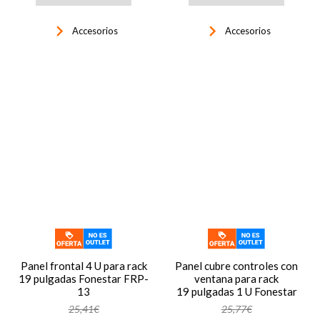
keyboard_arrow_right
keyboard_arrow_right
Accesorios
Accesorios
Panel frontal 4 U para rack
Panel cubre controles con
19 pulgadas Fonestar FRP-
ventana para rack
13
19 pulgadas 1 U Fonestar
FRP-41G
25,41€
25,77€