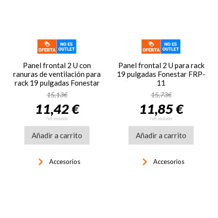
Panel frontal 2 U con
Panel frontal 2 U para rack
ranuras de ventilación para
19 pulgadas Fonestar FRP-
rack 19 pulgadas Fonestar
11
FRP-11VEN
15,13€
15,73€
11,42 €
11,85 €
IVA incluido
IVA incluido
Añadir a carrito
Añadir a carrito
keyboard_arrow_right
keyboard_arrow_right
Accesorios
Accesorios