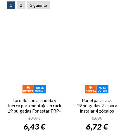
1
2
Siguiente
Tornillo con arandela y
Panel para rack
tuerca para montaje en rack
19 pulgadas 2 U para
19 pulgadas Fonestar FRP-
instalar 4 zócalos
17
conectores altavoz
13,07€
8,83€
Fonestar FRP-32SPK
6,43 €
6,72 €