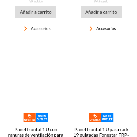
IVA incluido
IVA incluido
Añadir a carrito
Añadir a carrito
keyboard_arrow_right
keyboard_arrow_right
Accesorios
Accesorios
Panel frontal 1 U con
Panel frontal 1 U para rack
ranuras de ventilación para
19 pulgadas Fonestar FRP-