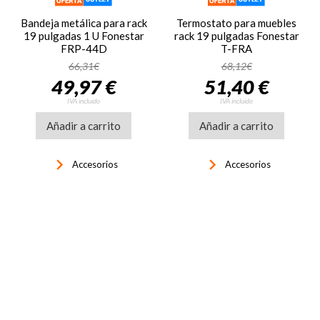
Bandeja metálica para rack
Termostato para muebles
19 pulgadas 1 U Fonestar
rack 19 pulgadas Fonestar
FRP-44D
T-FRA
66,31€
68,12€
49,97 €
51,40 €
IVA incluido
IVA incluido
Añadir a carrito
Añadir a carrito
keyboard_arrow_right
keyboard_arrow_right
Accesorios
Accesorios