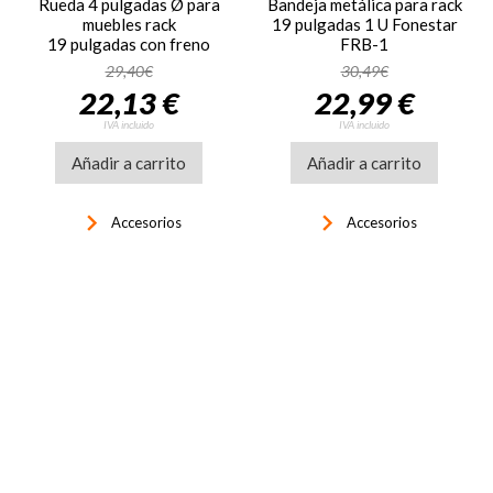
Rueda 4 pulgadas Ø para
Bandeja metálica para rack
muebles rack
19 pulgadas 1 U Fonestar
19 pulgadas con freno
FRB-1
Fonestar FRP-24F
29,40€
30,49€
22,13 €
22,99 €
IVA incluido
IVA incluido
Añadir a carrito
Añadir a carrito
keyboard_arrow_right
keyboard_arrow_right
Accesorios
Accesorios