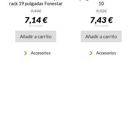
rack 19 pulgadas Fonestar
10
FRP-10VEN
9,44€
9,92€
7,14 €
7,43 €
IVA incluido
IVA incluido
Añadir a carrito
Añadir a carrito
keyboard_arrow_right
keyboard_arrow_right
Accesorios
Accesorios