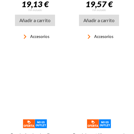
19,13 €
19,57 €
IVA incluido
IVA incluido
Añadir a carrito
Añadir a carrito
keyboard_arrow_right
keyboard_arrow_right
Accesorios
Accesorios