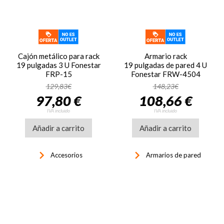
Cajón metálico para rack
Armario rack
19 pulgadas 3 U Fonestar
19 pulgadas de pared 4 U
FRP-15
Fonestar FRW-4504
129,83€
148,23€
97,80 €
108,66 €
IVA incluido
IVA incluido
Añadir a carrito
Añadir a carrito
keyboard_arrow_right
keyboard_arrow_right
Accesorios
Armarios de pared