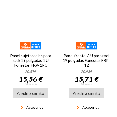
Panel sujetacables para
Panel frontal 3 U para rack
rack 19 pulgadas 1 U
19 pulgadas Fonestar FRP-
Fonestar FRP-1PC
12
20,57€
20,93€
15,56 €
15,71 €
IVA incluido
IVA incluido
Añadir a carrito
Añadir a carrito
keyboard_arrow_right
keyboard_arrow_right
Accesorios
Accesorios