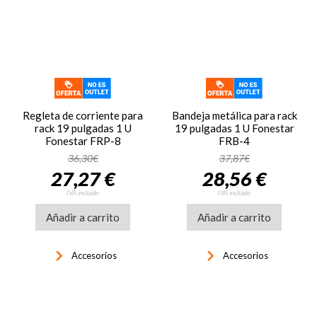
Regleta de corriente para
Bandeja metálica para rack
rack 19 pulgadas 1 U
19 pulgadas 1 U Fonestar
Fonestar FRP-8
FRB-4
36,30€
37,87€
27,27 €
28,56 €
IVA incluido
IVA incluido
Añadir a carrito
Añadir a carrito
keyboard_arrow_right
keyboard_arrow_right
Accesorios
Accesorios