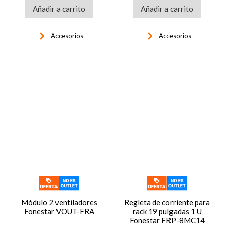
Añadir a carrito
Añadir a carrito
keyboard_arrow_right
keyboard_arrow_right
Accesorios
Accesorios
Módulo 2 ventiladores
Regleta de corriente para
Fonestar VOUT-FRA
rack 19 pulgadas 1 U
Fonestar FRP-8MC14