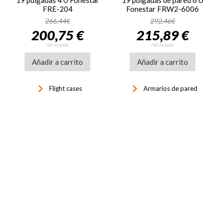
FRE-204
Fonestar FRW2-6006
266,44€
292,46€
200,75 €
215,89 €
IVA incluido
IVA incluido
Añadir a carrito
Añadir a carrito
keyboard_arrow_right
keyboard_arrow_right
Flight cases
Armarios de pared