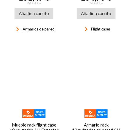
IVA incluido
IVA incluido
Añadir a carrito
Añadir a carrito
keyboard_arrow_right
keyboard_arrow_right
Armarios de pared
Flight cases
Mueble rack flight case
Armario rack
19 pulgadas 4 U Fonestar
19 pulgadas de pared 6 U