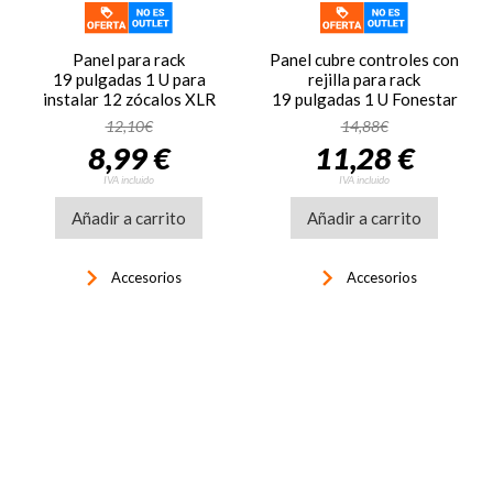
Panel para rack
Panel cubre controles con
19 pulgadas 1 U para
rejilla para rack
instalar 12 zócalos XLR
19 pulgadas 1 U Fonestar
Fonestar FRP-31XLR
FRP-45M
12,10€
14,88€
8,99 €
11,28 €
IVA incluido
IVA incluido
Añadir a carrito
Añadir a carrito
keyboard_arrow_right
keyboard_arrow_right
Accesorios
Accesorios