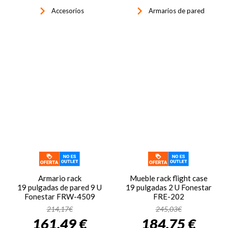
keyboard_arrow_right
keyboard_arrow_right
Accesorios
Armarios de pared
Armario rack
Mueble rack flight case
19 pulgadas de pared 9 U
19 pulgadas 2 U Fonestar
Fonestar FRW-4509
FRE-202
214,17€
245,03€
161,49 €
184,75 €