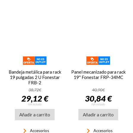
Bandeja metálica para rack
Panel mecanizado para rack
19 pulgadas 2 U Fonestar
19'' Fonestar FRP-34MC
FRB-2
38,72€
40,90€
29,12 €
30,84 €
IVA incluido
IVA incluido
Añadir a carrito
Añadir a carrito
keyboard_arrow_right
keyboard_arrow_right
Accesorios
Accesorios