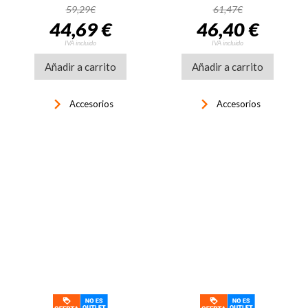
59,29€
61,47€
44,69 €
46,40 €
IVA incluido
IVA incluido
Añadir a carrito
Añadir a carrito
keyboard_arrow_right
keyboard_arrow_right
Accesorios
Accesorios