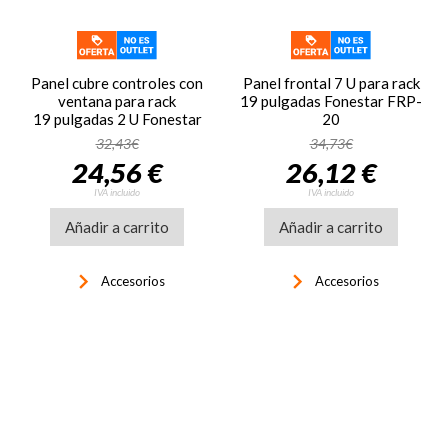
Panel cubre controles con
Panel frontal 7 U para rack
ventana para rack
19 pulgadas Fonestar FRP-
19 pulgadas 2 U Fonestar
20
FRP-42G
32,43€
34,73€
24,56 €
26,12 €
IVA incluido
IVA incluido
Añadir a carrito
Añadir a carrito
keyboard_arrow_right
keyboard_arrow_right
Accesorios
Accesorios