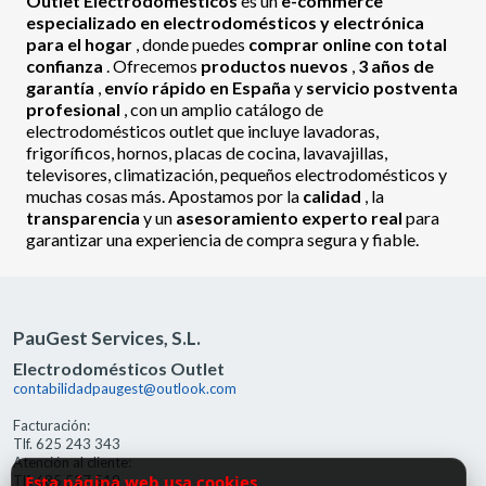
Outlet Electrodomésticos
es un
e-commerce
especializado en electrodomésticos y electrónica
para el hogar
, donde puedes
comprar online con total
confianza
. Ofrecemos
productos nuevos
,
3 años de
garantía
,
envío rápido en España
y
servicio postventa
profesional
, con un amplio catálogo de
electrodomésticos outlet que incluye lavadoras,
frigoríficos, hornos, placas de cocina, lavavajillas,
televisores, climatización, pequeños electrodomésticos y
muchas cosas más. Apostamos por la
calidad
, la
transparencia
y un
asesoramiento experto real
para
garantizar una experiencia de compra segura y fiable.
PauGest Services, S.L.
Electrodomésticos Outlet
contabilidadpaugest@outlook.com
Facturación:
Tlf. 625 243 343
Atención al cliente:
Esta página web usa cookies
Tlf. 685 527 519