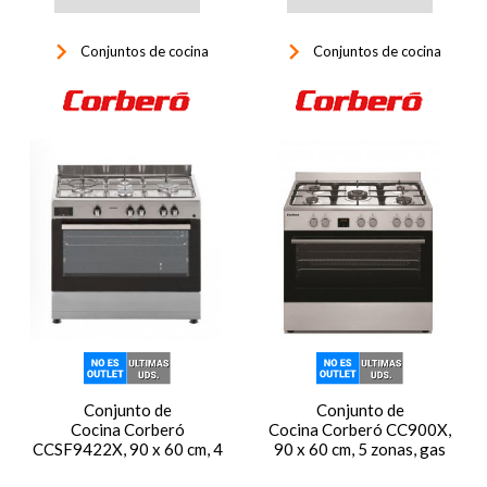
keyboard_arrow_right
keyboard_arrow_right
Conjuntos de cocina
Conjuntos de cocina
Conjunto de
Conjunto de
Cocina Corberó
Cocina Corberó CC900X,
CCSF9422X, 90 x 60 cm, 4
90 x 60 cm, 5 zonas, gas
zonas, gas butano, inox
butano, inox