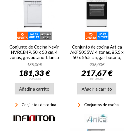
Conjunto de Cocina Nevir
Conjunto de cocina Artica
NVRCB4P, 50 x 50 cm, 4
AKF5055W, 4 zonas, 85.5 x
zonas, gas butano, blanco
50 x 56.5 cm, gas butano,
horno a gas, blanco
185,00€
236,00€
181,33 €
217,67 €
IVA incluido
IVA incluido
Añadir a carrito
Añadir a carrito
keyboard_arrow_right
keyboard_arrow_right
Conjuntos de cocina
Conjuntos de cocina