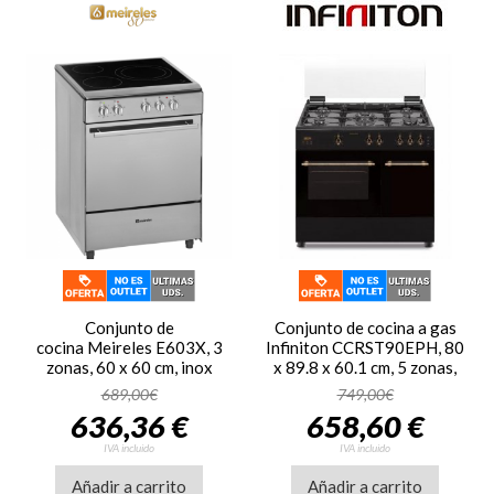
Conjunto de
Conjunto de cocina a gas
cocina Meireles E603X, 3
Infiniton CCRST90EPH, 80
zonas, 60 x 60 cm, inox
x 89.8 x 60.1 cm, 5 zonas,
gas butano/natural, horno a
689,00€
749,00€
gas multifunción, clase A,
636,36 €
658,60 €
60 litros, portabombona, luz
interior, negro
IVA incluido
IVA incluido
Añadir a carrito
Añadir a carrito