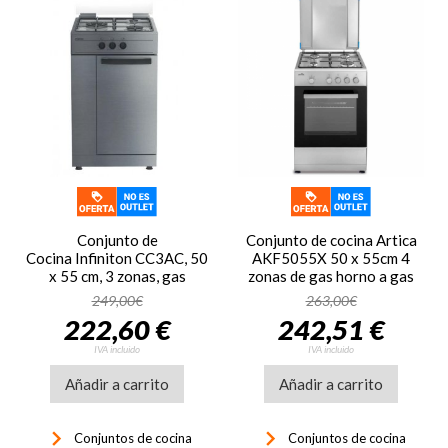
Conjunto de
Conjunto de cocina Artica
Cocina Infiniton CC3AC, 50
AKF5055X 50 x 55cm 4
x 55 cm, 3 zonas, gas
zonas de gas horno a gas
butano, sin horno, plata
tapa metálica inox
249,00€
263,00€
222,60 €
242,51 €
IVA incluido
IVA incluido
Añadir a carrito
Añadir a carrito
keyboard_arrow_right
keyboard_arrow_right
Conjuntos de cocina
Conjuntos de cocina