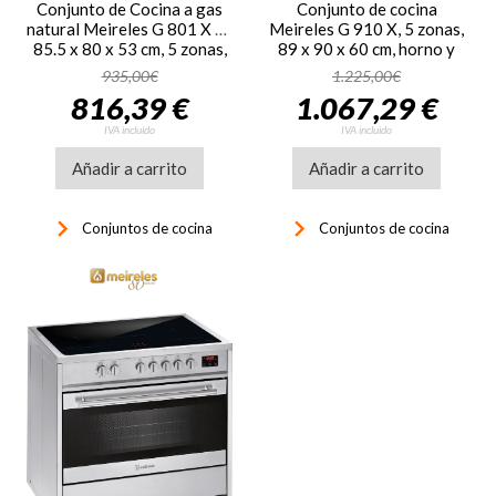
Conjunto de Cocina a gas
Conjunto de cocina
natural Meireles G 801 X NAT ST,
Meireles G 910 X, 5 zonas,
85.5 x 80 x 53 cm, 5 zonas,
89 x 90 x 60 cm, horno y
horno a gas, clase A, 102
grill a gas, gas butano y
935,00€
1.225,00€
litros, inox
propano, clase A, inox
816,39 €
1.067,29 €
IVA incluido
IVA incluido
Añadir a carrito
Añadir a carrito
keyboard_arrow_right
keyboard_arrow_right
Conjuntos de cocina
Conjuntos de cocina