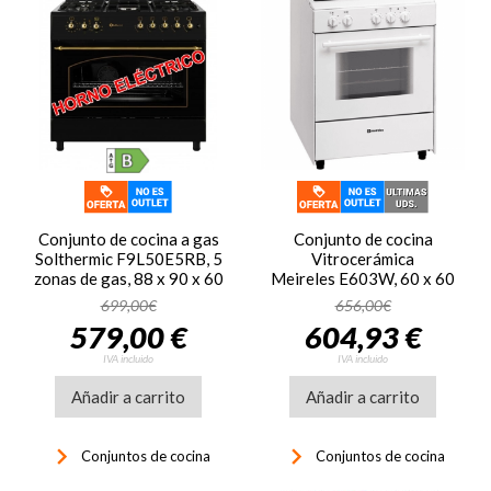
Conjunto de cocina a gas
Conjunto de cocina
Solthermic F9L50E5RB, 5
Vitrocerámica
zonas de gas, 88 x 90 x 60
Meireles E603W, 60 x 60
cm, horno eléctrico
cm, 3 zonas, blanco
699,00€
656,00€
panorámico, 110 litros,
579,00 €
604,93 €
clase B,
ref. B00110586, negro
IVA incluido
IVA incluido
rústico
Añadir a carrito
Añadir a carrito
keyboard_arrow_right
keyboard_arrow_right
Conjuntos de cocina
Conjuntos de cocina