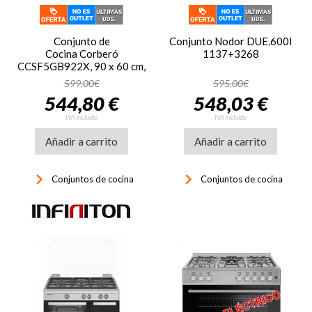
Conjunto de
Conjunto Nodor DUE.600I
Cocina Corberó
1137+3268
CCSF5GB922X, 90 x 60 cm,
5 zonas, gas butano, inox
599,00€
595,00€
544,80 €
548,03 €
IVA incluido
IVA incluido
Añadir a carrito
Añadir a carrito
keyboard_arrow_right
keyboard_arrow_right
Conjuntos de cocina
Conjuntos de cocina