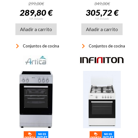
299,00€
349,00€
289,80 €
305,72 €
IVA incluido
IVA incluido
Añadir a carrito
Añadir a carrito
keyboard_arrow_right
keyboard_arrow_right
Conjuntos de cocina
Conjuntos de cocina