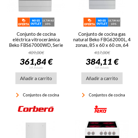
Conjunto de cocina
Conjunto de cocina gas
eléctrica vitrocerámica
natural Beko FBG62000L, 4
Beko FBS67000WD, Serie
zonas, 85 x 60 x 60 cm, 64
b100, 4 zonas, 85 x 60 x 60
litros, Grill a gas, tapa
409,00€
417,00€
cm, horno eléctrico, 71
cristal, inox
361,84 €
384,11 €
litros, SteamShine, 4
funciones, Vapor, luz
IVA incluido
IVA incluido
halógena, blanco
Añadir a carrito
Añadir a carrito
keyboard_arrow_right
keyboard_arrow_right
Conjuntos de cocina
Conjuntos de cocina