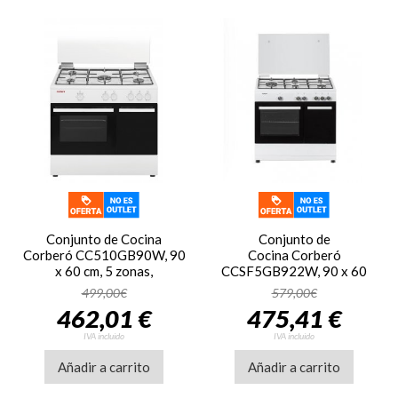
Conjunto de Cocina
Conjunto de
Corberó CC510GB90W, 90
Cocina Corberó
x 60 cm, 5 zonas,
CCSF5GB922W, 90 x 60
portabombonas butano,
cm, 5 zonas, gas butano,
499,00€
579,00€
blanco
blanco
462,01 €
475,41 €
IVA incluido
IVA incluido
Añadir a carrito
Añadir a carrito