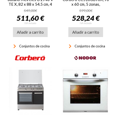
TE X, 82 x 88 x 54.5 cm, 4
x 60 cm, 5 zonas,
zonas, horno gas, inox
portabombona butano, inox
549,00€
599,00€
511,60 €
528,24 €
IVA incluido
IVA incluido
Añadir a carrito
Añadir a carrito
keyboard_arrow_right
keyboard_arrow_right
Conjuntos de cocina
Conjuntos de cocina