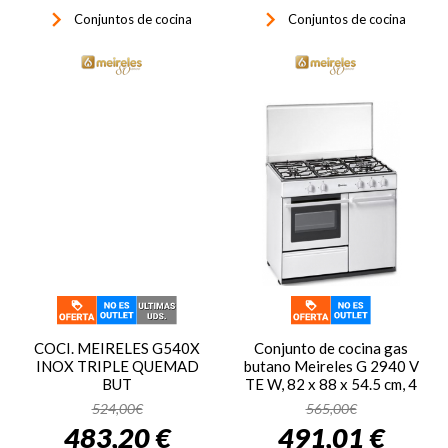
keyboard_arrow_right
keyboard_arrow_right
Conjuntos de cocina
Conjuntos de cocina
COCI. MEIRELES G540X
Conjunto de cocina gas
INOX TRIPLE QUEMAD
butano Meireles G 2940 V
BUT
TE W, 82 x 88 x 54.5 cm, 4
zonas, horno gas, blanco
524,00€
565,00€
483,20 €
491,01 €