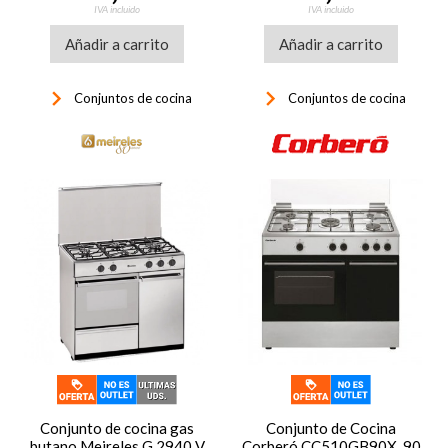
IVA incluido
IVA incluido
Añadir a carrito
Añadir a carrito
keyboard_arrow_right
keyboard_arrow_right
Conjuntos de cocina
Conjuntos de cocina
Conjunto de cocina gas
Conjunto de Cocina
butano Meireles G 2940 V
Corberó CC510GB90X, 90