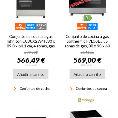
Conjunto de cocina a gas
Conjunto de cocina a gas
Infiniton CC90X2W4F, 80 x
Solthermic F9L50E5I, 5
89.8 x 60.1 cm, 4 zonas, gas
zonas de gas, 88 x 90 x 60
butano/natural, horno a gas
cm, horno eléctrico
599,00€
614,51€
multifunción, clase A, 60
panorámico, 110 litros,
566,49 €
569,00 €
litros, portabombona, luz
clase B,
interior, inox
ref. B00111035, acero inox
IVA incluido
IVA incluido
Añadir a carrito
Añadir a carrito
keyboard_arrow_right
keyboard_arrow_right
Conjuntos de cocina
Conjuntos de cocina