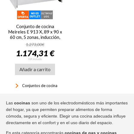
Conjunto de cocina
Meireles E 913 X, 89 x 90 x
60 cm, 5 zonas, inducción,
horno eléctrico, clase A,
1.273,00€
121 litros, inox
1.174,31 €
IVA incluido
Añadir a carrito
keyboard_arrow_right
Conjuntos de cocina
Las
cocinas
son uno de los electrodomésticos más importantes
del hogar, ya que permiten preparar alimentos de forma
cómoda, segura y eficiente. Elegir una cocina adecuada influye
directamente en el confort y en el uso diario del espacio.
En esta categoría encontrarás
cocinas de gas y cocinas