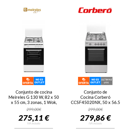
Conjunto de cocina
Conjunto de
Meireles G 130 W, 82 x 50
Cocina Corberó
x 55 cm, 3 zonas, 1 Wok,
CCSF45020NX, 50 x 56.5
horno a gas, Grill a gas, con
cm, 4 zonas, inox
299,00€
299,00€
tapa, blanco
275,11 €
279,86 €
IVA incluido
IVA incluido