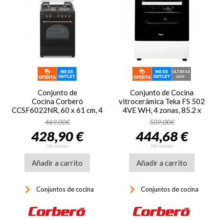
Conjunto de
Conjunto de Cocina
Cocina Corberó
vitrocerámica Teka FS 502
CCSF6022NR, 60 x 61 cm, 4
4VE WH, 4 zonas, 85.2 x
zonas, gas butano, negro
49.8 x 63.3 cm, Grill 800W,
469,00€
509,00€
horno 48 litros, clase A, ref.
428,90 €
444,68 €
40297957, blanco
IVA incluido
IVA incluido
Añadir a carrito
Añadir a carrito
keyboard_arrow_right
keyboard_arrow_right
Conjuntos de cocina
Conjuntos de cocina