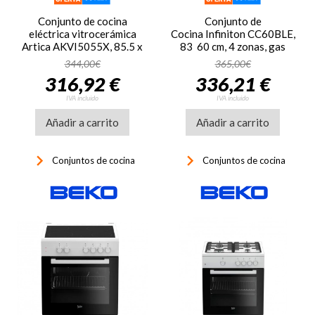
Conjunto de cocina
Conjunto de
eléctrica vitrocerámica
Cocina Infiniton CC60BLE,
Artica AKVI5055X, 85.5 x
83 60 cm, 4 zonas, gas
50 x 55 cm, 3 zonas vitro,
butano, blanco
344,00€
365,00€
horno eléctrico, puerta
316,92 €
336,21 €
doble vidrio, acero inox
IVA incluido
IVA incluido
Añadir a carrito
Añadir a carrito
keyboard_arrow_right
keyboard_arrow_right
Conjuntos de cocina
Conjuntos de cocina