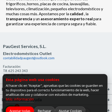
frigoríficos, hornos, placas de cocina, lavavajillas,
televisores, climatización, pequeños electrodomésticos y
muchas cosas más. Apostamos por la
calidad
, la
transparencia
y un
asesoramiento experto real
para
garantizar una experiencia de compra segura y fiable.
PauGest Services, S.L.
Electrodomésticos Outlet
contabilidadpaugest@outlook.com
Facturación:
Tlf. 625 243 343
Atención al cliente:
Esta página web usa cookies
Tlf. 685 527 519
Al hacer clic en "Aceptar", apruebas que las cookies se guarden en
Información de la empresa
tu dispositivo para el correcto funcionamiento de la web, hacer
analíticas de uso y colaborar con estudios de marketing.
Más información
Información y ayuda
1
FrigoGas · Centro de Ayuda
Aceptar todas
Rechazar
Ajustar Cookies