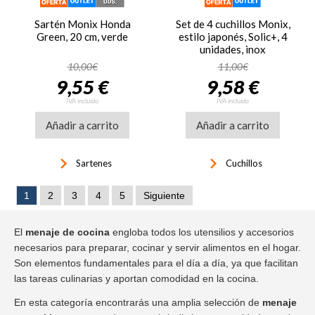
Sartén Monix Honda
Set de 4 cuchillos Monix,
Green, 20 cm, verde
estilo japonés, Solic+, 4
unidades, inox
10,00€
11,00€
9,55 €
9,58 €
IVA incluido
IVA incluido
Añadir a carrito
Añadir a carrito
keyboard_arrow_right
keyboard_arrow_right
Sartenes
Cuchillos
1
2
3
4
5
Siguiente
El
menaje de cocina
engloba todos los utensilios y accesorios
necesarios para preparar, cocinar y servir alimentos en el hogar.
Son elementos fundamentales para el día a día, ya que facilitan
las tareas culinarias y aportan comodidad en la cocina.
En esta categoría encontrarás una amplia selección de
menaje