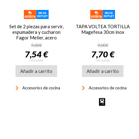
Set de 2 piezas para servir,
TAPA VOLTEA TORTILLA
espumadera y cucharon
Magefesa 30cm inox
Fagor Melier, acero
inoxidable 18/10 y silicona,
9,00€
9,00€
resistente altas
7,54 €
7,70 €
temperaturas
IVA incluido
IVA incluido
Añadir a carrito
Añadir a carrito
keyboard_arrow_right
keyboard_arrow_right
Accesorios de cocina
Accesorios de cocina