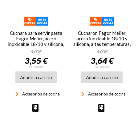
Cuchara para servir pasta
Cucharon Fagor Melier,
Fagor Melier, acero
acero inoxidable 18/10 y
inoxidable 18/10 y silicona,
silicona, altas temperaturas,
altas temperaturas
multicolor
4,00€
4,00€
3,55 €
3,64 €
IVA incluido
IVA incluido
Añadir a carrito
Añadir a carrito
keyboard_arrow_right
keyboard_arrow_right
Accesorios de cocina
Accesorios de cocina