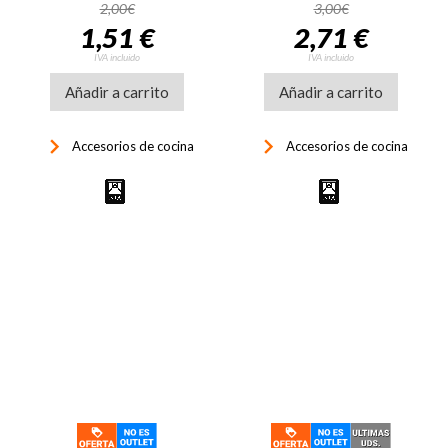
2,00€
3,00€
1,51 €
2,71 €
IVA incluido
IVA incluido
Añadir a carrito
Añadir a carrito
keyboard_arrow_right
keyboard_arrow_right
Accesorios de cocina
Accesorios de cocina