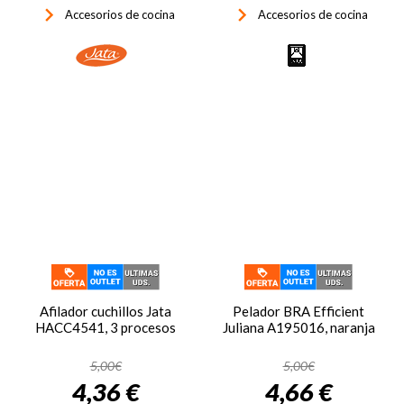
keyboard_arrow_right
keyboard_arrow_right
Accesorios de cocina
Accesorios de cocina
Afilador cuchillos Jata
Pelador BRA Efficient
HACC4541, 3 procesos
Juliana A195016, naranja
5,00€
5,00€
4,36 €
4,66 €