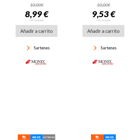
10,00€
10,00€
8,99 €
9,53 €
IVA incluido
IVA incluido
Añadir a carrito
Añadir a carrito
keyboard_arrow_right
keyboard_arrow_right
Sartenes
Sartenes