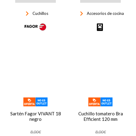
keyboard_arrow_right
keyboard_arrow_right
Cuchillos
Accesorios de cocina
Sartén Fagor VIVANT 18
Cuchillo tomatero Bra
negro
Efficient 120 mm
8,00€
8,00€