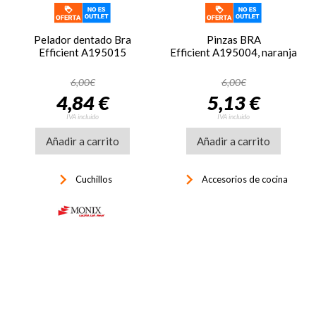
Pelador dentado Bra
Pinzas BRA
Efficient A195015
Efficient A195004, naranja
6,00€
6,00€
4,84 €
5,13 €
IVA incluido
IVA incluido
Añadir a carrito
Añadir a carrito
keyboard_arrow_right
keyboard_arrow_right
Cuchillos
Accesorios de cocina