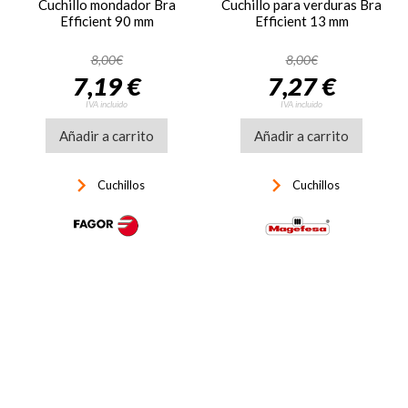
Cuchillo mondador Bra
Cuchillo para verduras Bra
Efficient 90 mm
Efficient 13 mm
8,00€
8,00€
7,19 €
7,27 €
IVA incluido
IVA incluido
Añadir a carrito
Añadir a carrito
keyboard_arrow_right
keyboard_arrow_right
Cuchillos
Cuchillos