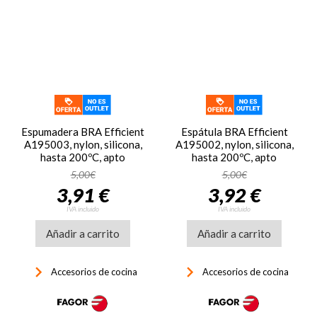
Espumadera BRA Efficient
Espátula BRA Efficient
A195003, nylon, silicona,
A195002, nylon, silicona,
hasta 200ºC, apto
hasta 200ºC, apto
lavavajillas, naranja
lavavajillas, naranja
5,00€
5,00€
3,91 €
3,92 €
IVA incluido
IVA incluido
Añadir a carrito
Añadir a carrito
keyboard_arrow_right
keyboard_arrow_right
Accesorios de cocina
Accesorios de cocina