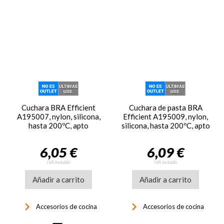
Cuchara BRA Efficient
Cuchara de pasta BRA
A195007, nylon, silicona,
Efficient A195009, nylon,
hasta 200ºC, apto
silicona, hasta 200ºC, apto
lavavajillas, naranja
lavavajillas, naranja
6,05 €
6,09 €
IVA incluido
IVA incluido
Añadir a carrito
Añadir a carrito
keyboard_arrow_right
keyboard_arrow_right
Accesorios de cocina
Accesorios de cocina