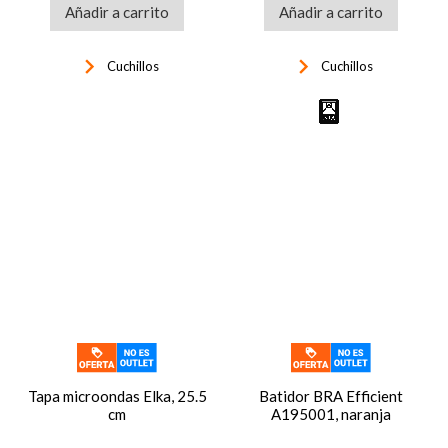
Añadir a carrito
Añadir a carrito
keyboard_arrow_right
keyboard_arrow_right
Cuchillos
Cuchillos
Tapa microondas Elka, 25.5
Batidor BRA Efficient
cm
A195001, naranja