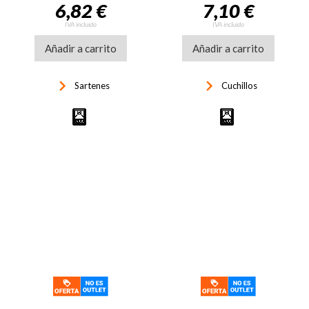
6,82 €
7,10 €
IVA incluido
IVA incluido
Añadir a carrito
Añadir a carrito
keyboard_arrow_right
keyboard_arrow_right
Sartenes
Cuchillos