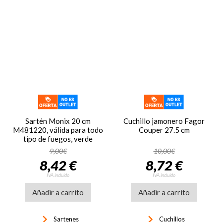
Sartén Monix 20 cm
Cuchillo jamonero Fagor
M481220, válida para todo
Couper 27.5 cm
tipo de fuegos, verde
9,00€
10,00€
8,42 €
8,72 €
IVA incluido
IVA incluido
Añadir a carrito
Añadir a carrito
keyboard_arrow_right
keyboard_arrow_right
Sartenes
Cuchillos