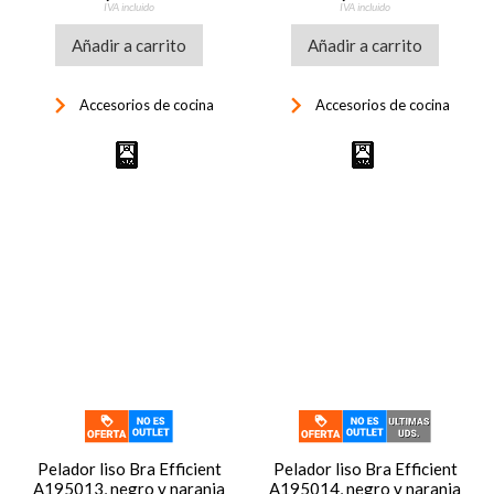
IVA incluido
IVA incluido
Añadir a carrito
Añadir a carrito
keyboard_arrow_right
keyboard_arrow_right
Accesorios de cocina
Accesorios de cocina
Pelador liso Bra Efficient
Pelador liso Bra Efficient
A195013, negro y naranja
A195014, negro y naranja