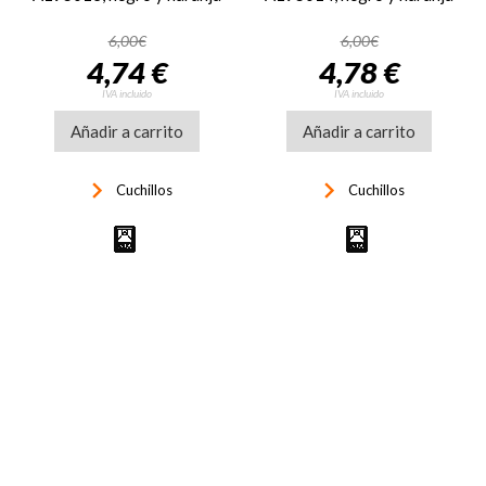
6,00€
6,00€
4,74 €
4,78 €
IVA incluido
IVA incluido
Añadir a carrito
Añadir a carrito
keyboard_arrow_right
keyboard_arrow_right
Cuchillos
Cuchillos