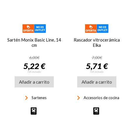
Sartén Monix Basic Line, 14
Rascador vitrocerámica
cm
Elka
6,00€
7,00€
5,22 €
5,71 €
IVA incluido
IVA incluido
Añadir a carrito
Añadir a carrito
keyboard_arrow_right
keyboard_arrow_right
Sartenes
Accesorios de cocina