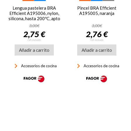
Lengua pastelera BRA
Pincel BRA Efficient
Efficient A195006, nylon,
A195005, naranja
silicona, hasta 200ºC, apto
lavavajillas, naranja
3,00€
3,00€
2,75 €
2,76 €
IVA incluido
IVA incluido
Añadir a carrito
Añadir a carrito
keyboard_arrow_right
keyboard_arrow_right
Accesorios de cocina
Accesorios de cocina