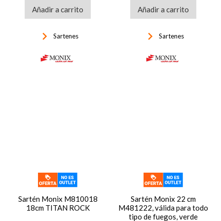
Añadir a carrito
Añadir a carrito
keyboard_arrow_right
keyboard_arrow_right
Sartenes
Sartenes
Sartén Monix M810018
Sartén Monix 22 cm
18cm TITAN ROCK
M481222, válida para todo
tipo de fuegos, verde