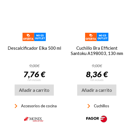
Descalcificador Elka 500 ml
Cuchillo Bra Efficient
Santoku A198003, 130 mm
9,00€
9,00€
7,76 €
8,36 €
IVA incluido
IVA incluido
Añadir a carrito
Añadir a carrito
keyboard_arrow_right
keyboard_arrow_right
Accesorios de cocina
Cuchillos