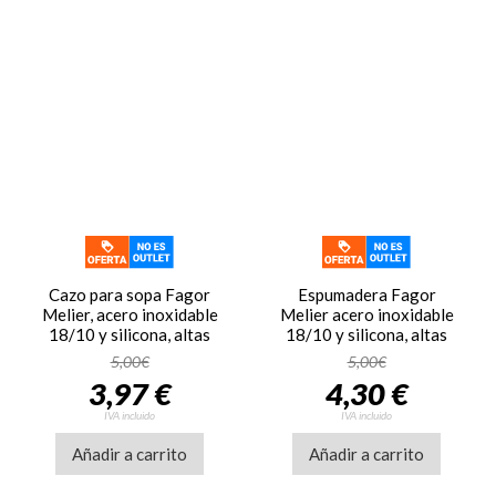
Cazo para sopa Fagor
Espumadera Fagor
Melier, acero inoxidable
Melier acero inoxidable
18/10 y silicona, altas
18/10 y silicona, altas
temperaturas, multicolor
temperaturas, multicolor
5,00€
5,00€
3,97 €
4,30 €
IVA incluido
IVA incluido
Añadir a carrito
Añadir a carrito