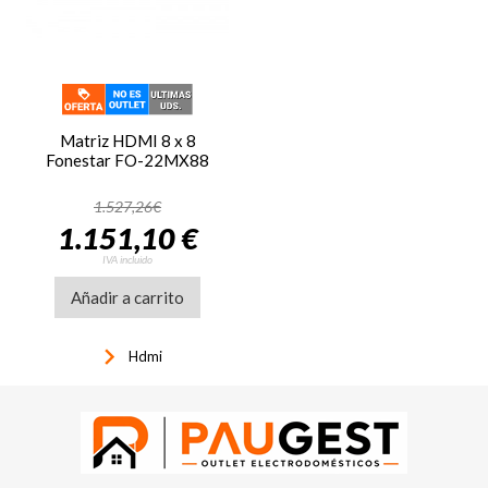
Matriz HDMI 8 x 8
Fonestar FO-22MX88
1.527,26€
1.151,10 €
IVA incluido
Añadir a carrito
keyboard_arrow_right
Hdmi