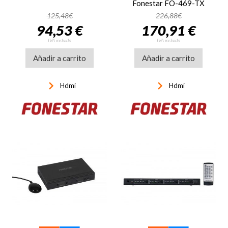
Fonestar FO-469-TX
125,48€
226,88€
94,53 €
170,91 €
IVA incluido
IVA incluido
Añadir a carrito
Añadir a carrito
keyboard_arrow_right
keyboard_arrow_right
Hdmi
Hdmi