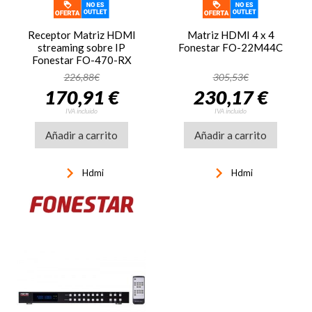
Receptor Matriz HDMI
Matriz HDMI 4 x 4
streaming sobre IP
Fonestar FO-22M44C
Fonestar FO-470-RX
226,88€
305,53€
170,91 €
230,17 €
IVA incluido
IVA incluido
Añadir a carrito
Añadir a carrito
keyboard_arrow_right
keyboard_arrow_right
Hdmi
Hdmi