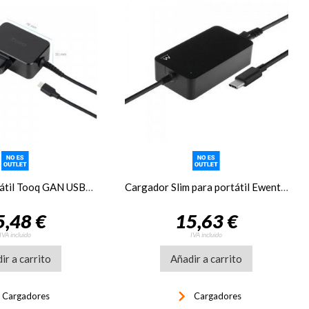
Cargador portátil Tooq GAN USB-C PD 45W Negro
Cargador Slim para portátil Ewent USB-C de 45W
5,48 €
15,63 €
IVA incluido
IVA incluido
ir a carrito
Añadir a carrito
t
keyboard_arrow_right
Cargadores
Cargadores