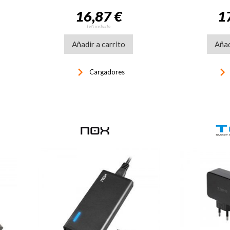
16,87 €
1
IVA incluido
Añadir a carrito
Añad
keyboard_arrow_right
keyboard_arrow_righ
Cargadores