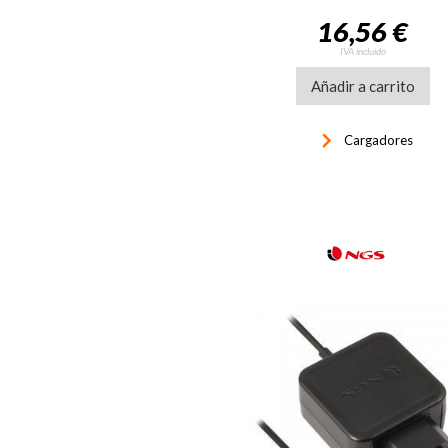
16,56 €
IVA incluido
Añadir a carrito
keyboard_arrow_right
Cargadores