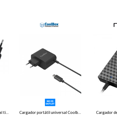
Cargador portátil y móvil iggual tipo C, PD, 65W
Cargador portátil universal Coolbox USB-C, 65W, GAN
Cargador de