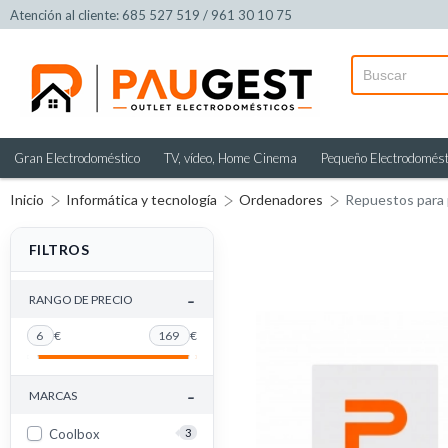
Atención al cliente: 685 527 519 / 961 30 10 75
Gran Electrodoméstico
TV, vídeo, Home Cinema
Pequeño Electrodomést
Inicio
Informática y tecnología
Ordenadores
Repuestos para 
FILTROS
-
RANGO DE PRECIO
6
€
169
€
-
MARCAS
Coolbox
3