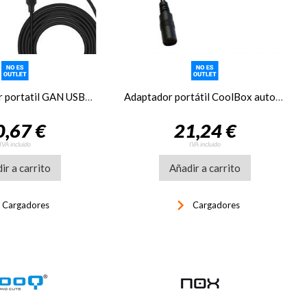
Tooq Cargador portatil GAN USB-C PD 65W negro
Adaptador portátil CoolBox automático 65W 14 puntas
0,67 €
21,24 €
IVA incluido
IVA incluido
ir a carrito
Añadir a carrito
t
keyboard_arrow_right
Cargadores
Cargadores