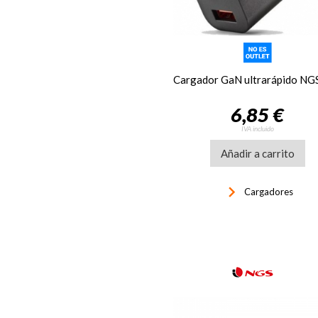
6,85 €
IVA incluido
Añadir a carrito
keyboard_arrow_right
Cargadores