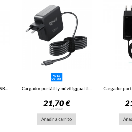
Cargador portátil Tooq GAN USB-C PD 65W Cúbico
Cargador portátil y móvil iggual tipo C, PD, 100W
21,70 €
2
IVA incluido
Añadir a carrito
Añad