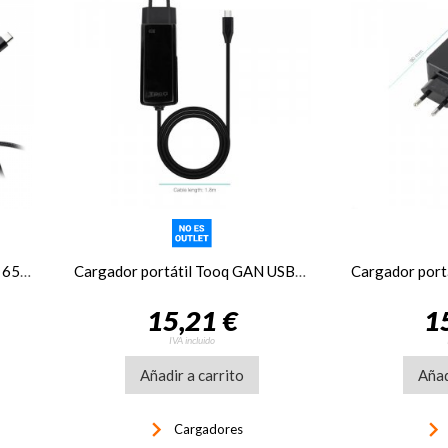
Cargador NGS Gan Utrarápido 65W USB-C, con cable
Cargador portátil Tooq GAN USB-C PD 45W Cúbico
15,21 €
1
IVA incluido
Añadir a carrito
Añad
keyboard_arrow_right
keyboard_arrow_righ
Cargadores