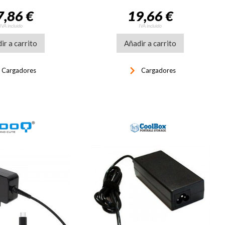
7,86 €
19,66 €
IVA incluido
IVA incluido
ir a carrito
Añadir a carrito
t
keyboard_arrow_right
Cargadores
Cargadores