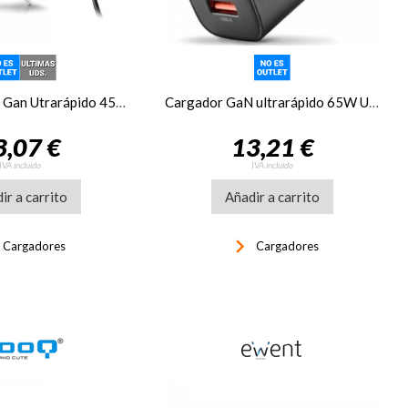
Cargador NGS Gan Utrarápido 45W USB-C, con cable
Cargador GaN ultrarápido 65W USB-C + USB-A
3,07 €
13,21 €
IVA incluido
IVA incluido
ir a carrito
Añadir a carrito
t
keyboard_arrow_right
Cargadores
Cargadores