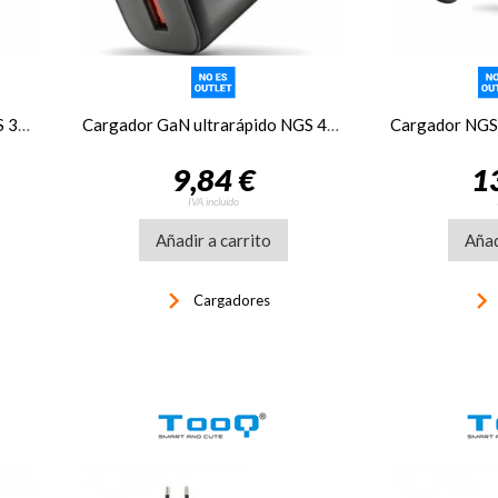
Cargador GaN ultrarápido NGS 30W USB-C + USB-A
Cargador GaN ultrarápido NGS 45W USB-C + USB-A
9,84 €
1
IVA incluido
Añadir a carrito
Añad
keyboard_arrow_right
keyboard_arrow_righ
Cargadores