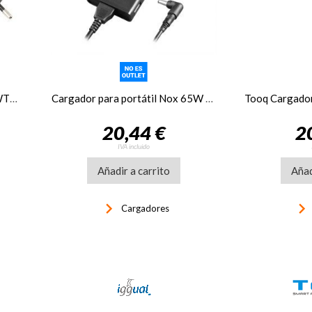
Cargador portátil NGS W-45WTYPEC, 45W, 3A
Cargador para portátil Nox 65W USB
20,44 €
2
IVA incluido
Añadir a carrito
Añad
keyboard_arrow_right
keyboard_arrow_righ
Cargadores