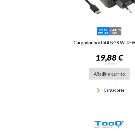
19,88 €
IVA incluido
Añadir a carrito
keyboard_arrow_right
Cargadores