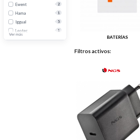
Ewent
2
Hama
1
Iggual
5
Leotec
1
Ver más
BATERÍAS
Msi
1
Ngs
11
Filtros activos:
Nox
3
Tooq
11