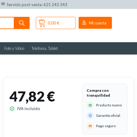
Servicio post-venta: 625 243 343
0,00 €
Mi cuenta
Foto y Vídeo
Telefonía, Tablet
47,82 €
Compra con
tranquilidad
Producto nuevo
IVA incluido
Garantía oficial
Pago seguro