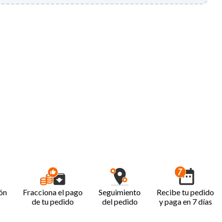
ón
Fracciona el pago
Seguimiento
Recibe tu pedido
de tu pedido
del pedido
y paga en 7 días