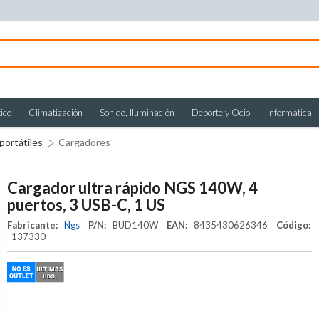
ico
Climatización
Sonido, Iluminación
Deporte y Ocio
Informática
portátiles
Cargadores
Cargador ultra rápido NGS 140W, 4
puertos, 3 USB-C, 1 US
Fabricante:
Ngs
P/N:
BUD140W
EAN:
8435430626346
Código:
137330