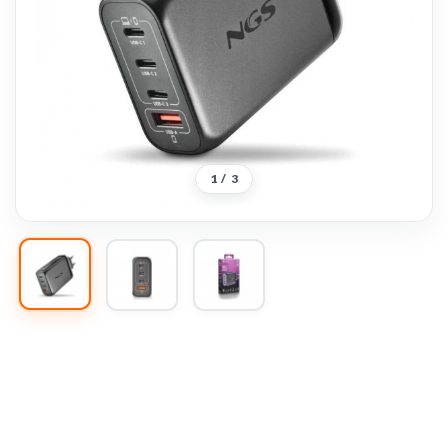
1
/
3