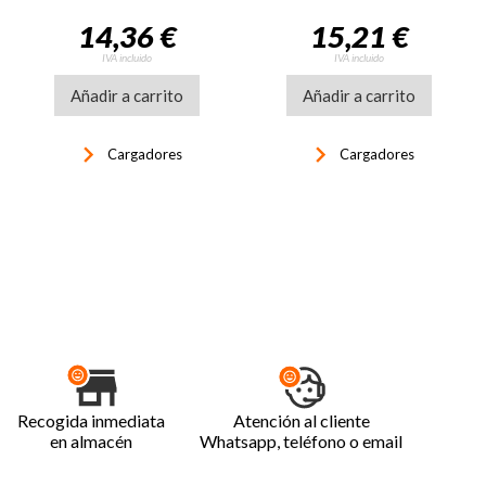
14,36 €
15,21 €
IVA incluido
IVA incluido
Añadir a carrito
Añadir a carrito
keyboard_arrow_right
keyboard_arrow_right
Cargadores
Cargadores
Recogida inmediata
Atención al cliente
en almacén
Whatsapp, teléfono o email