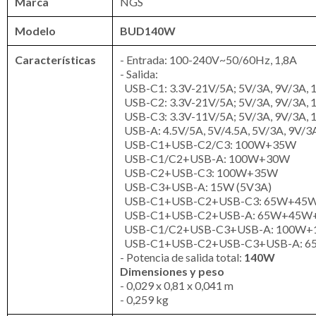
Marca
NGS
Modelo
BUD140W
Características
- Entrada: 100-240V~50/60Hz, 1,8A
- Salida:
USB-C1: 3.3V-21V/5A; 5V/3A, 9V/3A, 
USB-C2: 3.3V-21V/5A; 5V/3A, 9V/3A, 
USB-C3: 3.3V-11V/5A; 5V/3A, 9V/3A, 
USB-A: 4.5V/5A, 5V/4.5A, 5V/3A, 9V/3A
USB-C1+USB-C2/C3: 100W+35W
USB-C1/C2+USB-A: 100W+30W
USB-C2+USB-C3: 100W+35W
USB-C3+USB-A: 15W (5V3A)
USB-C1+USB-C2+USB-C3: 65W+45
USB-C1+USB-C2+USB-A: 65W+45W
USB-C1/C2+USB-C3+USB-A: 100W+
USB-C1+USB-C2+USB-C3+USB-A: 6
- Potencia de salida total:
140W
Dimensiones y peso
- 0,029 x 0,81 x 0,041 m
- 0,259 kg