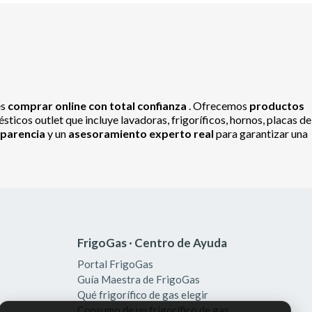
es
comprar online con total confianza
. Ofrecemos
productos
ticos outlet que incluye lavadoras, frigoríficos, hornos, placas de
sparencia
y un
asesoramiento experto real
para garantizar una
FrigoGas · Centro de Ayuda
Portal FrigoGas
Guía Maestra de FrigoGas
Qué frigorífico de gas elegir
Consumo de un frigorífico de gas