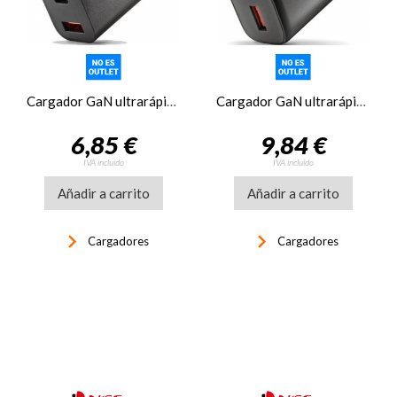
Cargador GaN ultrarápido NGS 30W USB-C + USB-A
Cargador GaN ultrarápido NGS 45W USB-C + USB-A
6,85 €
9,84 €
IVA incluido
IVA incluido
Añadir a carrito
Añadir a carrito
keyboard_arrow_right
keyboard_arrow_right
Cargadores
Cargadores