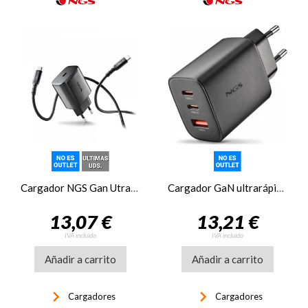
Cargador NGS Gan Utrarápido 45W USB-C, con cable
Cargador GaN ultrarápido 65W USB-C + USB-A
13,07 €
13,21 €
IVA incluido
IVA incluido
Añadir a carrito
Añadir a carrito
keyboard_arrow_right
keyboard_arrow_right
Cargadores
Cargadores