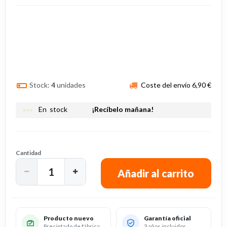
Stock:
4
unidades
Coste del envío 6,90 €
more_horiz
En stock
¡Recíbelo mañana!
Cantidad
Producto nuevo
Garantía oficial
Precintado de fábrica
3 años incluidos