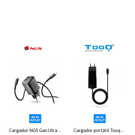
Cargador NGS Gan Utrarápido 65W USB-C, con cable
Cargador portátil Tooq GAN USB-C PD 45W Cúbico