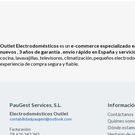
Outlet Electrodomésticos
es un
e-commerce especializado en
nuevos
,
3 años de garantía
,
envío rápido en España
y
servic
cocina, lavavajillas, televisores, climatización, pequeños electr
experiencia de compra segura y fiable.
PauGest Services, S.L.
Informació
Electrodomésticos Outlet
Contáctanos
contabilidadpaugest@outlook.com
Quiénes som
Dónde estam
Facturación:
Ventajas de 
Tlf. 625 243 343