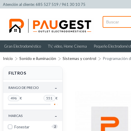
Atención al cliente: 685 527 519 / 961 30 10 75
Gran Electrodoméstico
TV, vídeo, Home Cinema
Pequeño Electrodomést
Inicio
Sonido e iluminación
Sistemas y control
Programación 
FILTROS
-
RANGO DE PRECIO
496
€
551
€
-
MARCAS
Fonestar
2