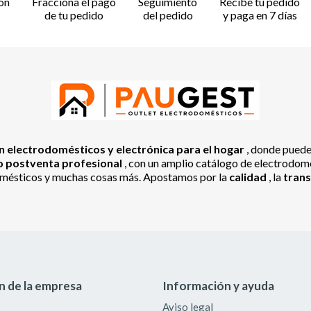
ón
Fracciona el pago
Seguimiento
Recibe tu pedido
de tu pedido
del pedido
y paga en 7 días
 electrodomésticos y electrónica para el hogar
, donde pued
io postventa profesional
, con un amplio catálogo de electrodomés
odomésticos y muchas cosas más. Apostamos por la
calidad
, la
tran
n de la empresa
Información y ayuda
Aviso legal