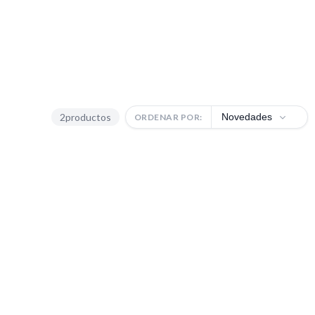
2
productos
Novedades
ORDENAR POR: