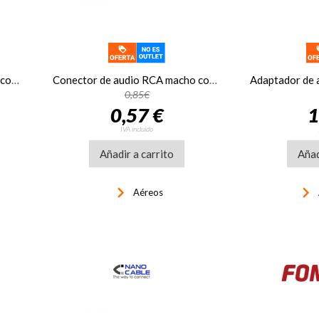
Conector de audio RCA macho con muelle Fonestar 7285G-NE
Conector de audio RCA macho con muelle Fonestar 7285G-RO
0,85€
0,57 €
1
IVA incluido
Añadir a carrito
Añad
keyboard_arrow_right
keyboard_arrow_right
Aéreos