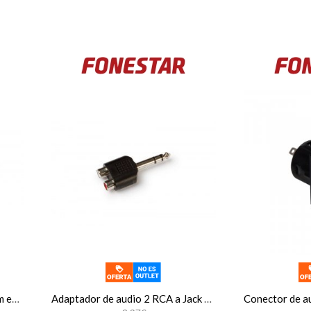
Adaptador de audio Jack 3'5 mm estéreo hembra a Jack 6'3 mm estéreo macho Fonestar AA-148
Adaptador de audio 2 RCA a Jack 6'3 mm estéreo macho Fonestar AA-141