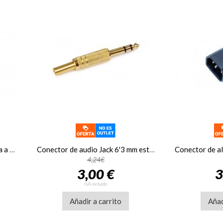
Adaptador de audio RCA hemba a Jack 6'3 mm mono macho Fonestar AA-411
Conector de audio Jack 6'3 mm estéreo macho Fonestar S-101G
4,24€
3,00 €
3
IVA incluido
Añadir a carrito
Añad