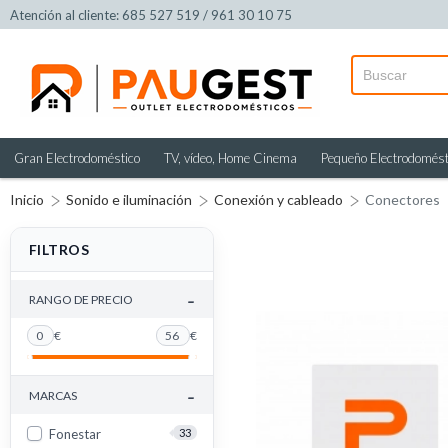
Atención al cliente: 685 527 519 / 961 30 10 75
Gran Electrodoméstico
TV, vídeo, Home Cinema
Pequeño Electrodomést
Inicio
Sonido e iluminación
Conexión y cableado
Conectores
FILTROS
-
RANGO DE PRECIO
0
€
56
€
-
MARCAS
Fonestar
33