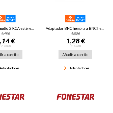
Adaptador de audio 2 RCA estéreo hembra a 2 RCA estéreo hembra Fonestar AA-460-2
Adaptador BNC hembra a BNC hembra Fonestar 7105
1,45€
1,82€
,14 €
1,28 €
IVA incluido
IVA incluido
ir a carrito
Añadir a carrito
keyboard_arrow_right
Adaptadores
Adaptadores