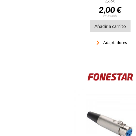
2,66€
2,00 €
IVA incluido
Añadir a carrito
keyboard_arrow_right
Adaptadores