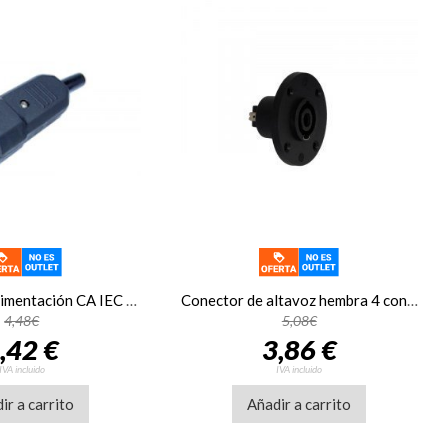
Conector de alimentación CA IEC 60320 C14 macho Fonestar S-330
Conector de altavoz hembra 4 contactos con sujeción a chasis y panel para rack 19 pulgadas Fonestar SP-800
4,48€
5,08€
,42 €
3,86 €
IVA incluido
IVA incluido
ir a carrito
Añadir a carrito