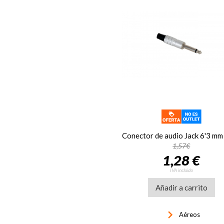
1,57€
1,28 €
IVA incluido
Añadir a carrito
keyboard_arrow_right
Aéreos