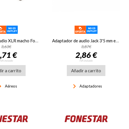
Conector de audio XLR macho Fonestar SM-567
Adaptador de audio Jack 3'5 mm estéreo hembra con rosca a Jack 6'3 mm estéreo macho Fonestar AA-151
3,63€
3,87€
,71 €
2,86 €
IVA incluido
IVA incluido
ir a carrito
Añadir a carrito
rrow_right
keyboard_arrow_right
Aéreos
Adaptadores