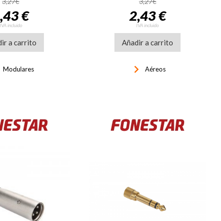
3,27€
3,27€
,43 €
2,43 €
IVA incluido
IVA incluido
ir a carrito
Añadir a carrito
ght
keyboard_arrow_right
Modulares
Aéreos