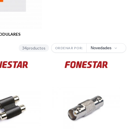
ODULARES
34
productos
Novedades
ORDENAR POR: