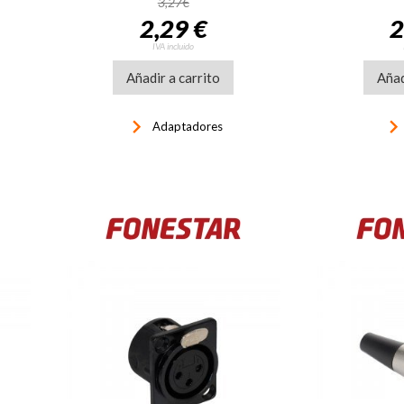
3,27€
2,29 €
2
IVA incluido
Añadir a carrito
Añad
keyboard_arrow_right
keyboard_arrow_ri
Adaptadores