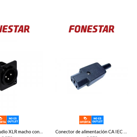
Conector de audio XLR macho con sujeción a chasis o panel para rack 19 pulgadas Fonestar SM-573
Conector de alimentación CA IEC 60320 C13 hembra Fonestar S-327