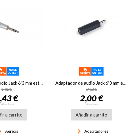
Conector de audio Jack 6'3 mm estéreo macho Fonestar S-632
Adaptador de audio Jack 6'3 mm estéreo hembra a Jack 3'5 mm estéreo macho Fonestar AA-453
1,82€
2,66€
,43 €
2,00 €
IVA incluido
IVA incluido
ir a carrito
Añadir a carrito
rrow_right
keyboard_arrow_right
Aéreos
Adaptadores