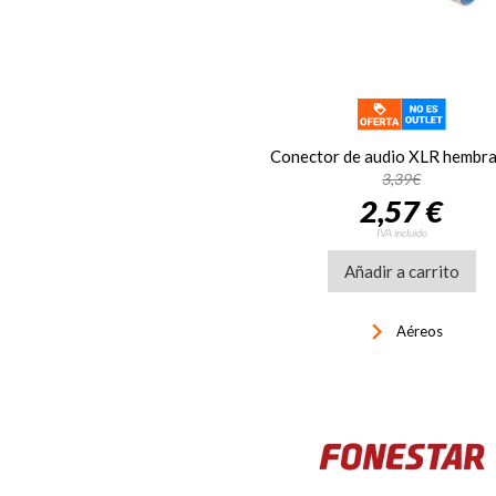
3,39€
2,57 €
IVA incluido
Añadir a carrito
keyboard_arrow_right
Aéreos