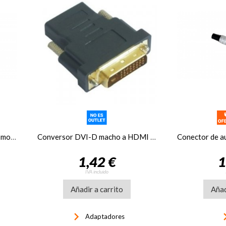
Conector de audio Jack 6'3 mm mono macho Fonestar S-631
Conversor DVI-D macho a HDMI hembra Nanocable negro
1,42 €
1
IVA incluido
Añadir a carrito
Añad
keyboard_arrow_right
keyboard_a
Adaptadores