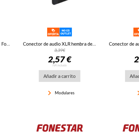
Conector de audio XLR hembra Fonestar SM-568
Conector de audio XLR hembra de panel Fonestar SM-574
3,39€
2,57 €
2
IVA incluido
Añadir a carrito
Añad
keyboard_arrow_right
keyboard_a
Modulares