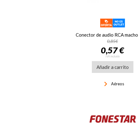
0,85€
0,57 €
IVA incluido
Añadir a carrito
keyboard_arrow_right
Aéreos