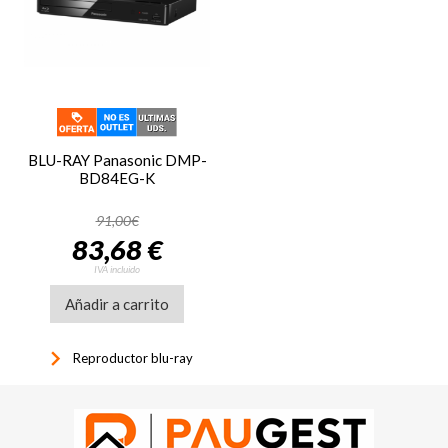
BLU-RAY Panasonic DMP-
BD84EG-K
91,00€
83,68 €
IVA incluido
Añadir a carrito
keyboard_arrow_right
Reproductor blu-ray