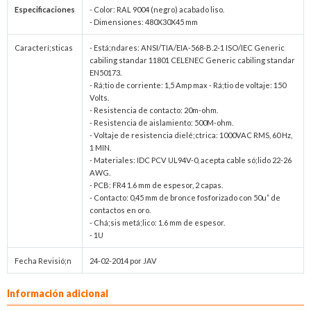
Especificaciones
- Color: RAL 9004 (negro) acabado liso.
- Dimensiones: 480X30X45 mm
Caracterí;sticas
- Está;ndares: ANSI/TIA/EIA-568-B.2-1 ISO/IEC Generic
cabiling standar 11801 CELENEC Generic cabiling standar
EN50173.
- Rá;tio de corriente: 1,5 Amp max - Rá;tio de voltaje: 150
Volts.
- Resistencia de contacto: 20m-ohm.
- Resistencia de aislamiento: 500M-ohm.
- Voltaje de resistencia dielé;ctrica: 1000VAC RMS, 60 Hz,
1 MIN.
- Materiales: IDC PCV UL94V-0, acepta cable só;lido 22-26
AWG.
- PCB: FR4 1.6 mm de espesor, 2 capas.
- Contacto: 0,45 mm de bronce fosforizado con 50u” de
contactos en oro.
- Chá;sis metá;lico: 1.6 mm de espesor.
- 1U
Fecha Revisió;n
24-02-2014 por JAV
Información adicional