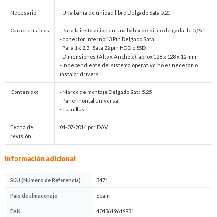
Necesario
- Una bahía de unidad libre Delgado Sata 5.25"
Características
- Para la instalación en una bahía de disco delgada de 5,25 "
- conector interno 13 Pin Delgado Sata
- Para 1 x 2.5 "Sata 22 pin HDD o SSD
- Dimensiones (Alto x Ancho x): aprox 128 x 128 x 12 mm
- independiente del sistema operativo, no es necesario
instalar drivers
Contenido:
- Marco de montaje Delgado Sata 5.25
- Panel frontal universal
- Tornillos
Fecha de
04-07-2014 por DAV
revisión
Información adicional
SKU (Número de Referencia)
3471
País de almacenaje
Spain
EAN
4043619619931