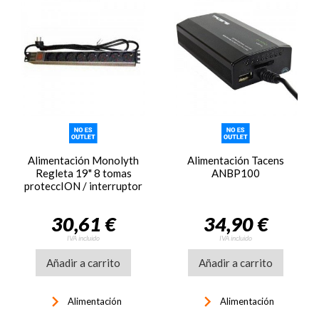
Alimentación Monolyth
Alimentación Tacens
Regleta 19" 8 tomas
ANBP100
proteccION / interruptor
30,61 €
34,90 €
IVA incluido
IVA incluido
Añadir a carrito
Añadir a carrito
keyboard_arrow_right
keyboard_arrow_right
Alimentación
Alimentación