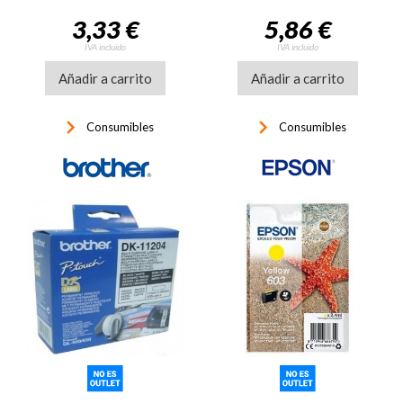
3,33 €
5,86 €
IVA incluido
IVA incluido
Añadir a carrito
Añadir a carrito
keyboard_arrow_right
keyboard_arrow_right
Consumibles
Consumibles