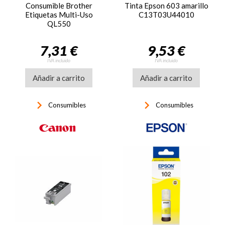
Consumible Brother
Tinta Epson 603 amarillo
Etiquetas Multi-Uso
C13T03U44010
QL550
7,31 €
9,53 €
IVA incluido
IVA incluido
Añadir a carrito
Añadir a carrito
keyboard_arrow_right
keyboard_arrow_right
Consumibles
Consumibles