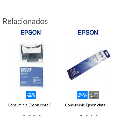
Relacionados
Consumible Epson cinta ERC-38 TM3XX/U2X
Consumible Epson cinta C13S015019 FX-LX300/400/800/850/870/80