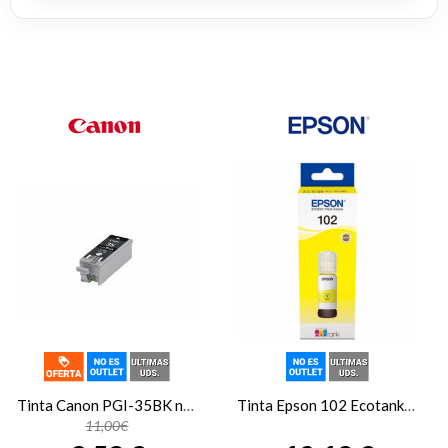
Tinta Canon PGI-35BK negro 1509B001
Tinta Epson 102 Ecotank amarillo C13T03R440
11,00€