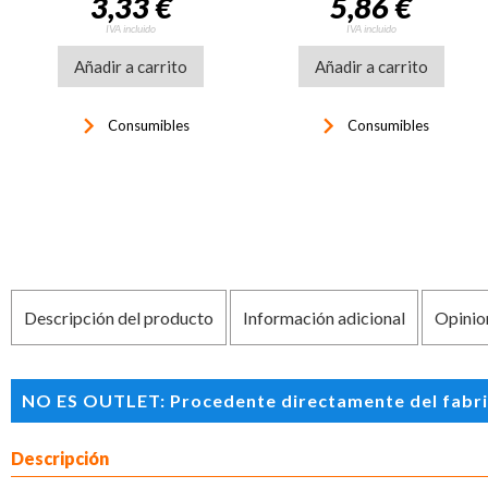
3,33 €
5,86 €
IVA incluido
IVA incluido
Añadir a carrito
Añadir a carrito
keyboard_arrow_right
keyboard_arrow_right
Consumibles
Consumibles
Descripción del producto
Información adicional
Opinio
NO ES OUTLET: Procedente directamente del fabrican
Descripción