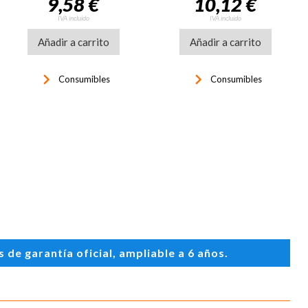
9,58 €
10,12 €
IVA incluido
IVA incluido
Añadir a carrito
Añadir a carrito
keyboard_arrow_right
keyboard_arrow_right
Consumibles
Consumibles
de garantía oficial, ampliable a 6 años.