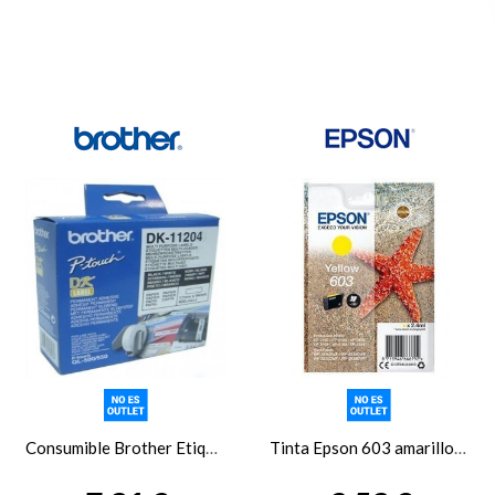
Consumible Brother Etiquetas Multi-Uso QL550
Tinta Epson 603 amarillo C13T03U44010