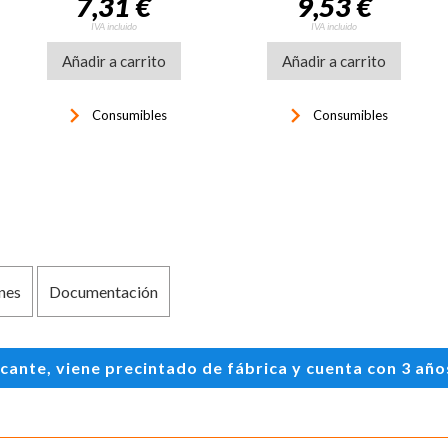
7,31 €
9,53 €
IVA incluido
IVA incluido
Añadir a carrito
Añadir a carrito
keyboard_arrow_right
keyboard_arrow_right
Consumibles
Consumibles
nes
Documentación
te, viene precintado de fábrica y cuenta con 3 años 