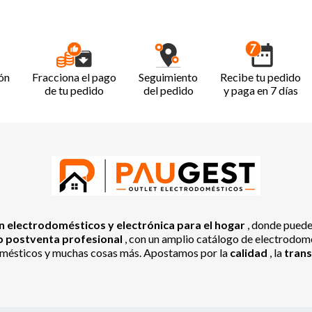
ón
Fracciona el pago
Seguimiento
Recibe tu pedido
de tu pedido
del pedido
y paga en 7 días
 electrodomésticos y electrónica para el hogar
, donde pued
io postventa profesional
, con un amplio catálogo de electrodomés
odomésticos y muchas cosas más. Apostamos por la
calidad
, la
tran