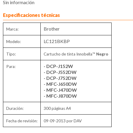
Sin información
Especificaciones técnicas
Brother
Marca:
LC121BKBP
Modelo:
Tipo:
Cartucho de tinta Innobella™
Negro
- DCP-J152W
Para:
- DCP-J552DW
- DCP-J752DW
- MFC-J650DW
- MFC-J470DW
- MFC-J870DW
Duración:
300 páginas A4
Fecha de revisión:
09-09-2013 por DAV