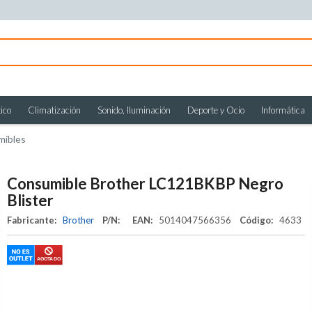
ico
Climatización
Sonido, Iluminación
Deporte y Ocio
Informática
mibles
Consumible Brother LC121BKBP Negro
Blister
Fabricante:
Brother
P/N:
EAN:
5014047566356
Código:
4633