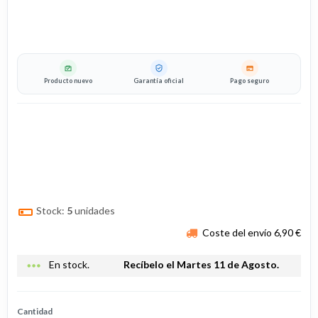
Producto nuevo
Garantía oficial
Pago seguro
Stock:
5
unidades
Coste del envío 6,90 €
more_horiz
En stock.
Recíbelo el Martes 11 de Agosto.
Cantidad