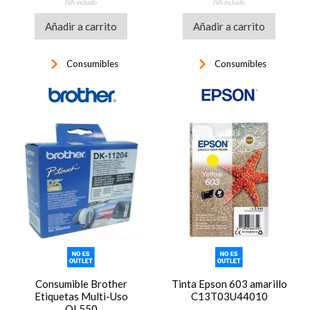
IVA incluido
IVA incluido
Añadir a carrito
Añadir a carrito
keyboard_arrow_right
keyboard_arrow_right
Consumibles
Consumibles
Consumible Brother
Tinta Epson 603 amarillo
Etiquetas Multi-Uso
C13T03U44010
QL550