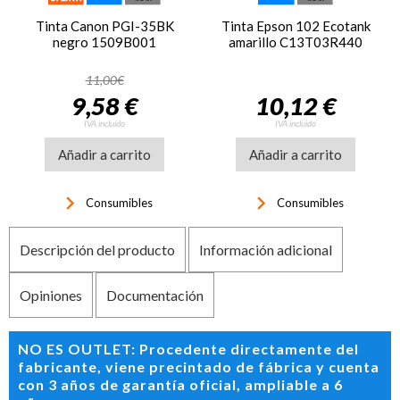
Tinta Canon PGI-35BK
Tinta Epson 102 Ecotank
negro 1509B001
amarillo C13T03R440
11,00€
9,58 €
10,12 €
IVA incluido
IVA incluido
Añadir a carrito
Añadir a carrito
keyboard_arrow_right
keyboard_arrow_right
Consumibles
Consumibles
Descripción del producto
Información adicional
Opiniones
Documentación
NO ES OUTLET: Procedente directamente del
fabricante, viene precintado de fábrica y cuenta
con 3 años de garantía oficial, ampliable a 6