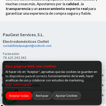
muchas cosas más. Apostamos por la
calidad
, la
transparencia
y un
asesoramiento experto real
para
garantizar una experiencia de compra segura y fiable.
PauGest Services, S.L.
Electrodomésticos Outlet
contabilidadpaugest@outlook.com
Facturación:
Tlf. 625 243 343
Atención al cliente:
Esta página web usa cookies
Tlf. 685 527 519
Al hacer clic en "Aceptar", apruebas que las cookies se guarden en
Información de la empresa
tu dispositivo para el correcto funcionamiento de la web, hacer
analíticas de uso y colaborar con estudios de marketing.
Más información
Información y ayuda
1
FrigoGas · Centro de Ayuda
Aceptar todas
Rechazar
Ajustar Cookies
¡Hola! ¿en qué puedo ayudarte?