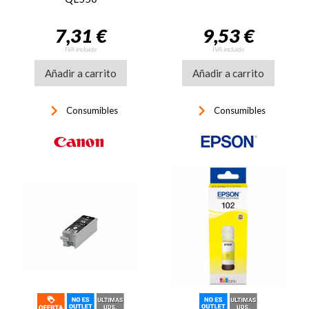
7,31 €
9,53 €
IVA incluido
IVA incluido
Añadir a carrito
Añadir a carrito
keyboard_arrow_right
keyboard_arrow_right
Consumibles
Consumibles