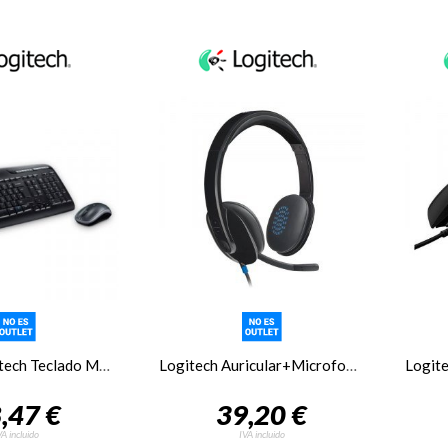
Teclado Logitech Teclado MK330 USB Negro
Logitech Auricular+Microfono H540 Alto rendimiento
,47 €
39,20 €
VA incluido
IVA incluido