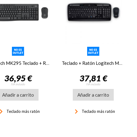
Logitech MK295 Teclado + Ratón inalambrico, negro
Teclado + Ratón Logitech MK330 WIRELESS USB
36,95 €
37,81 €
IVA incluido
IVA incluido
Añadir a carrito
Añadir a carrito
d_arrow_right
keyboard_arrow_right
Teclado más ratón
Teclado más ratón