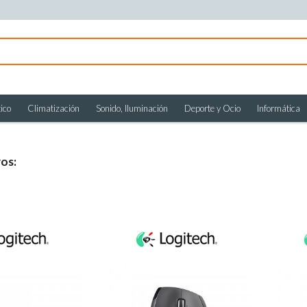
ico
Climatización
Sonido, Iluminación
Deporte y Ocio
Informática
vos: