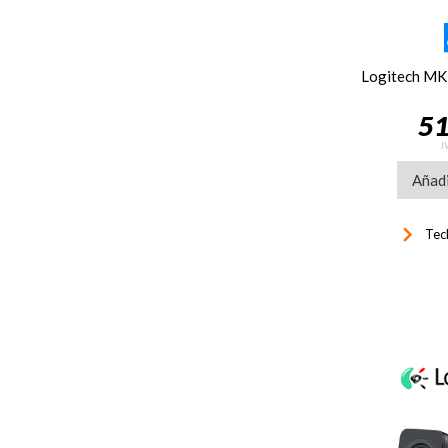
51
I
Añadi
keyboard_arrow_right
Tec