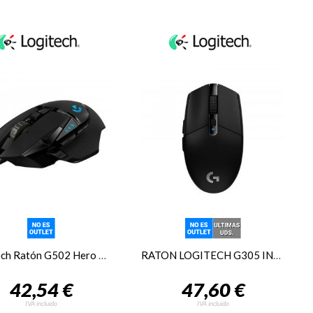
Logitech Ratón G502 Hero Optico Gaming
RATON LOGITECH G305 INALAMBRICO 12000 DPI
42,54 €
47,60 €
IVA incluido
IVA incluido