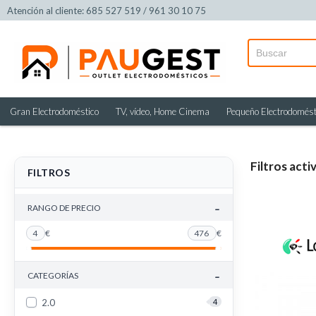
Atención al cliente: 685 527 519 / 961 30 10 75
Gran Electrodoméstico
TV, vídeo, Home Cinema
Pequeño Electrodomést
Filtros acti
FILTROS
-
RANGO DE PRECIO
4
€
476
€
-
CATEGORÍAS
2.0
4