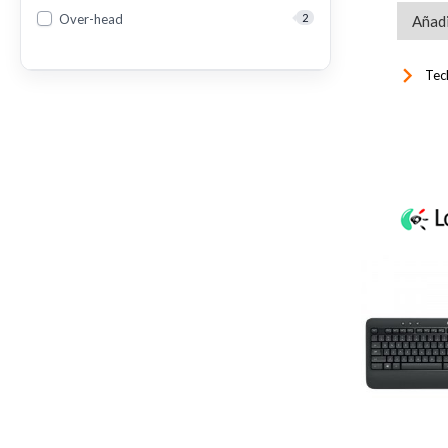
Over-head
2
Añadi
keyboard_arrow_right
Tec