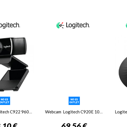
Webcam Logitech C922 960-001088 Strem Cam USB
Webcam Logitech C920E 1080p
,10 €
69,56 €