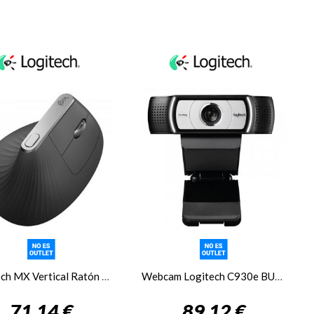
Logitech MX Vertical Ratón ergonómico Negro
Webcam Logitech C930e BUSINESS WEBCAM
71,14 €
89,12 €