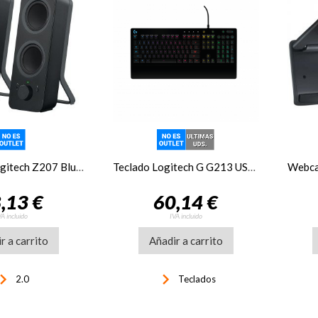
Altavoces Logitech Z207 Bluetooth negro
Teclado Logitech G G213 USB RETROILUMINADO negro
,13 €
60,14 €
VA incluido
IVA incluido
r a carrito
Añadir a carrito
rd_arrow_right
keyboard_arrow_right
2.0
Teclados