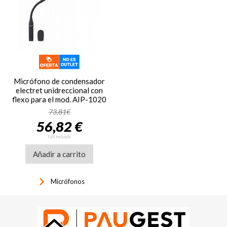
Micrófono de condensador
electret unidreccional con
flexo para el mod. AIP-1020
Fonestar MICFLEX-C45-B
73,81€
56,82 €
IVA incluido
Añadir a carrito
keyboard_arrow_right
Micrófonos