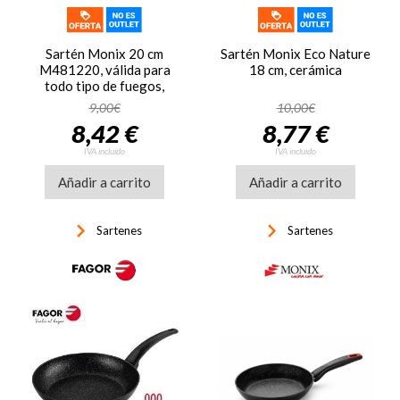
Sartén Monix 20 cm
Sartén Monix Eco Nature
M481220, válida para
18 cm, cerámica
todo tipo de fuegos,
verde
9,00€
10,00€
8,42 €
8,77 €
IVA incluido
IVA incluido
Añadir a carrito
Añadir a carrito
keyboard_arrow_right
keyboard_arrow_right
Sartenes
Sartenes