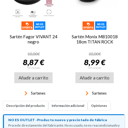
Sartén Fagor VIVANT 24
Sartén Monix M810018
negro
18cm TITAN ROCK
10,00€
10,00€
8,87 €
8,99 €
IVA incluido
IVA incluido
Añadir a carrito
Añadir a carrito
keyboard_arrow_right
keyboard_arrow_right
Sartenes
Sartenes
Descripción del producto
Información adicional
Opiniones
NO ES OUTLET · Producto nuevo y precintado de fábrica
Procede directamente del fabricante. No es usado, no es reacondicionado y