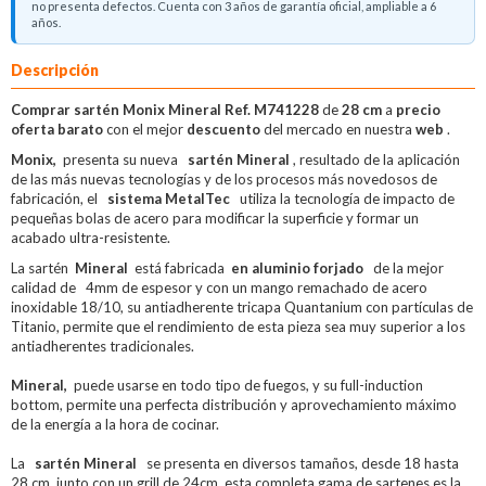
no presenta defectos. Cuenta con 3 años de garantía oficial, ampliable a 6
años.
Descripción
Comprar sartén Monix Mineral Ref. M741228
de
28 cm
a
precio
oferta barato
con el mejor
descuento
del mercado en nuestra
web
.
Monix,
presenta su nueva
sartén Mineral
, resultado de la aplicación
de las más nuevas tecnologías y de los procesos más novedosos de
fabricación, el
sistema MetalTec
utiliza la tecnología de impacto de
pequeñas bolas de acero para modificar la superficie y formar un
acabado ultra-resistente.
La sartén
Mineral
está fabricada
en aluminio forjado
de la mejor
calidad de
4mm de espesor y con un mango remachado de acero
inoxidable 18/10, su antiadherente tricapa Quantanium con partículas de
Titanio, permite que el rendimiento de esta pieza sea muy superior a los
antiadherentes tradicionales.
Mineral,
puede usarse en todo tipo de fuegos, y su full-induction
bottom, permite una perfecta distribución y aprovechamiento máximo
de la energía a la hora de cocinar.
La
sartén Mineral
se presenta en diversos tamaños, desde 18 hasta
28 cm, junto con un grill de 24cm, esta completa gama de sartenes es la