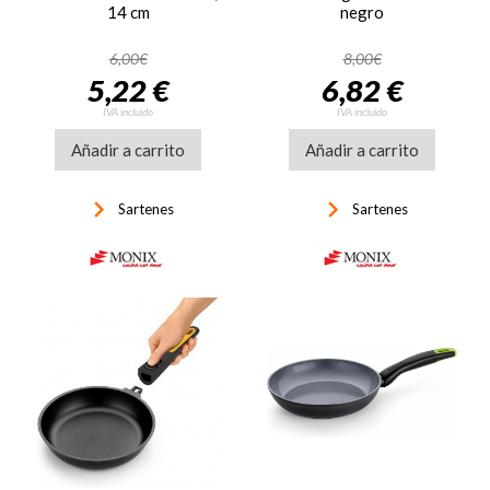
14 cm
negro
6,00€
8,00€
5,22 €
6,82 €
IVA incluido
IVA incluido
Añadir a carrito
Añadir a carrito
keyboard_arrow_right
keyboard_arrow_right
Sartenes
Sartenes