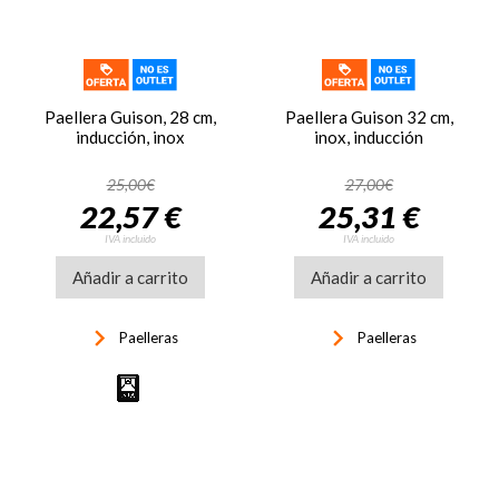
Paellera Guison, 28 cm,
Paellera Guison 32 cm,
inducción, inox
inox, inducción
25,00€
27,00€
22,57 €
25,31 €
IVA incluido
IVA incluido
Añadir a carrito
Añadir a carrito
keyboard_arrow_right
keyboard_arrow_right
Paelleras
Paelleras