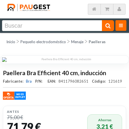
Inicio
Pequeño electrodoméstico
Menaje
Paelleras
Paellera Bra Efficient 40 cm, inducción
Fabricante:
Bra
P/N:
EAN:
8411796082651
Código:
121619
ANTES
75,00 €
Ahorras
71,79 €
3,21 €