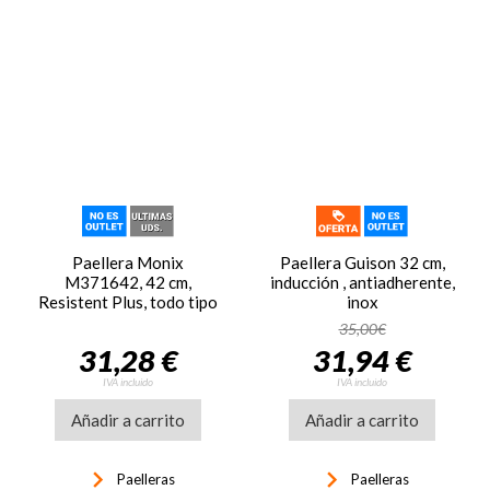
Paellera Monix
Paellera Guison 32 cm,
M371642, 42 cm,
inducción , antiadherente,
Resistent Plus, todo tipo
inox
de cocinas, antiadherente,
35,00€
negro
31,28 €
31,94 €
IVA incluido
IVA incluido
Añadir a carrito
Añadir a carrito
keyboard_arrow_right
keyboard_arrow_right
Paelleras
Paelleras