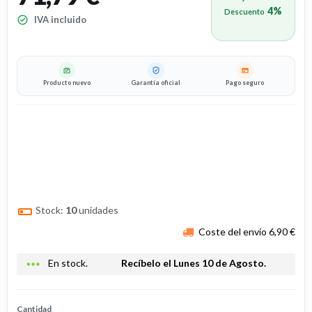
4%
Descuento
IVA incluido
Producto nuevo
Garantía oficial
Pago seguro
Stock:
10
unidades
Coste del envío 6,90 €
more_horiz
En stock.
Recíbelo el Lunes 10 de Agosto.
Cantidad