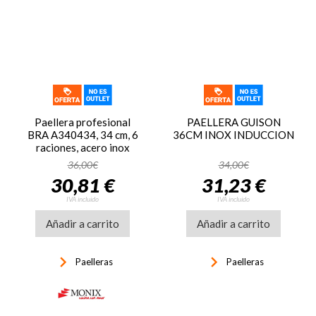
Paellera profesional
PAELLERA GUISON
BRA A340434, 34 cm, 6
36CM INOX INDUCCION
raciones, acero inox
36,00€
34,00€
30,81 €
31,23 €
IVA incluido
IVA incluido
Añadir a carrito
Añadir a carrito
keyboard_arrow_right
keyboard_arrow_right
Paelleras
Paelleras