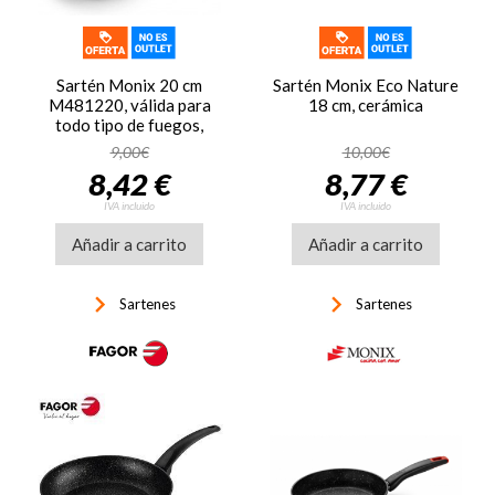
Sartén Monix 20 cm
Sartén Monix Eco Nature
M481220, válida para
18 cm, cerámica
todo tipo de fuegos,
verde
9,00€
10,00€
8,42 €
8,77 €
IVA incluido
IVA incluido
Añadir a carrito
Añadir a carrito
keyboard_arrow_right
keyboard_arrow_right
Sartenes
Sartenes