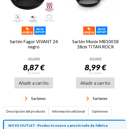
Sartén Fagor VIVANT 24
Sartén Monix M810018
negro
18cm TITAN ROCK
10,00€
10,00€
8,87 €
8,99 €
IVA incluido
IVA incluido
Añadir a carrito
Añadir a carrito
keyboard_arrow_right
keyboard_arrow_right
Sartenes
Sartenes
Descripción del producto
Información adicional
Opiniones
NO ES OUTLET · Producto nuevo y precintado de fábrica