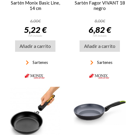
Sartén Monix Basic Line,
Sartén Fagor VIVANT 18
14 cm
negro
6,00€
8,00€
5,22 €
6,82 €
IVA incluido
IVA incluido
Añadir a carrito
Añadir a carrito
keyboard_arrow_right
keyboard_arrow_right
Sartenes
Sartenes