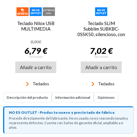
Teclado Nilox USB
Teclado SLIM
MULTIMEDIA
Subblim SUBKBC-
0SSK50, silencioso, con
cable USB
8,00€
6,79 €
7,02 €
IVA incluido
IVA incluido
Añadir a carrito
Añadir a carrito
keyboard_arrow_right
keyboard_arrow_right
Teclados
Teclados
Descripción del producto
Información adicional
Opiniones
NO ES OUTLET · Producto nuevo y precintado de fábrica
Procede directamente del fabricante. No es usado, no es reacondicionado y
no presenta defectos. Cuenta con 3 años de garantía oficial, ampliable a 6
años.