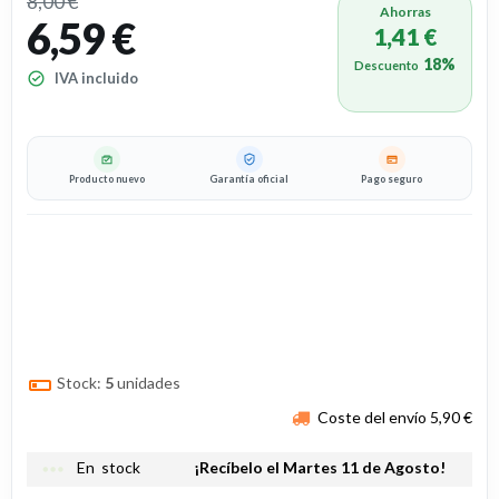
8,00 €
Ahorras
6,59 €
1,41 €
18%
Descuento
IVA incluido
Producto nuevo
Garantía oficial
Pago seguro
Stock:
5
unidades
Coste del envío 5,90 €
more_horiz
En stock
¡Recíbelo el Martes 11 de Agosto!