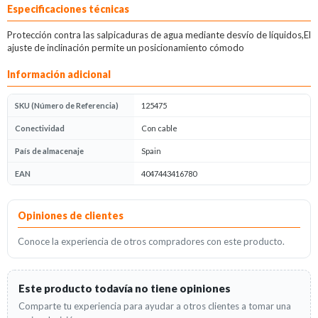
Descripción del producto
Especificaciones técnicas
Protección contra las salpicaduras de agua mediante desvío de líquidos,El
ajuste de inclinación permite un posicionamiento cómodo
Información adicional
SKU (Número de Referencia)
125475
Conectividad
Con cable
País de almacenaje
Spain
EAN
4047443416780
Opiniones
Opiniones de clientes
Conoce la experiencia de otros compradores con este producto.
Este producto todavía no tiene opiniones
Comparte tu experiencia para ayudar a otros clientes a tomar una