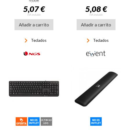
9,00€
5,07 €
5,08 €
IVA incluido
IVA incluido
Añadir a carrito
Añadir a carrito
keyboard_arrow_right
keyboard_arrow_right
Teclados
Teclados