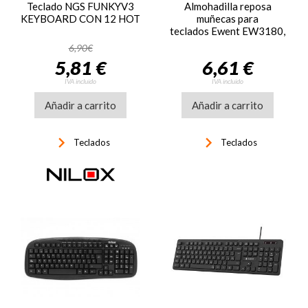
Teclado NGS FUNKYV3
Almohadilla reposa
KEYBOARD CON 12 HOT
muñecas para
teclados Ewent EW3180,
ergonómico, negro
6,90€
5,81 €
6,61 €
IVA incluido
IVA incluido
Añadir a carrito
Añadir a carrito
keyboard_arrow_right
keyboard_arrow_right
Teclados
Teclados