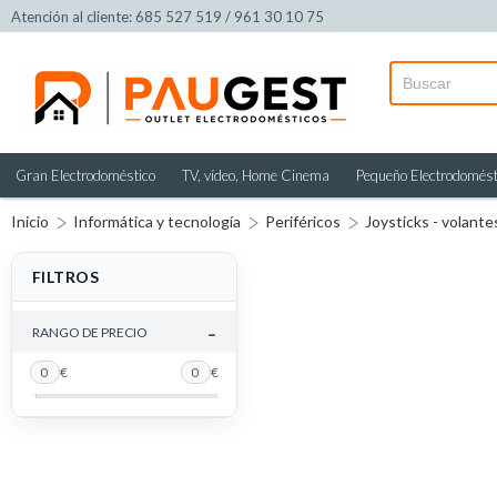
Atención al cliente: 685 527 519 / 961 30 10 75
Gran Electrodoméstico
TV, vídeo, Home Cinema
Pequeño Electrodomést
Inicio
Informática y tecnología
Periféricos
Joysticks - volant
FILTROS
-
RANGO DE PRECIO
0
€
0
€