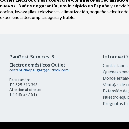
nuevos
,
3 años de garantía
,
envío rápido en España
y
servic
cocina, lavavajillas, televisores, climatización, pequeños electr
experiencia de compra segura y fiable.
PauGest Services, S.L.
Informació
Electrodomésticos Outlet
Contáctanos
contabilidadpaugest@outlook.com
Quiénes som
Dónde estam
Facturación:
Ventajas de 
Tlf. 625 243 343
Atención al cliente:
Extensión de 
Tlf. 685 527 519
Nuestro equi
Preguntas fr