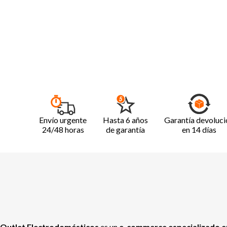
Envío urgente
Hasta 6 años
Garantía devoluci
24/48 horas
de garantía
en 14 días
Outlet Electrodomésticos
es un
e-commerce especializado en