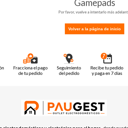
Gamepads
Por favor, vuelve a intentarlo más adelant
Volver a la página de inicio
ón
Fracciona el pago
Seguimiento
Recibe tu pedido
de tu pedido
del pedido
y paga en 7 días
 electrodomésticos y electrónica para el hogar
, donde pued