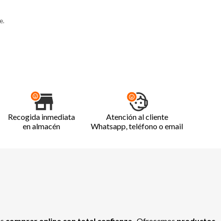
e.
Recogida inmediata
Atención al cliente
en almacén
Whatsapp, teléfono o email
es
comprar online con total confianza
. Ofrecemos
productos