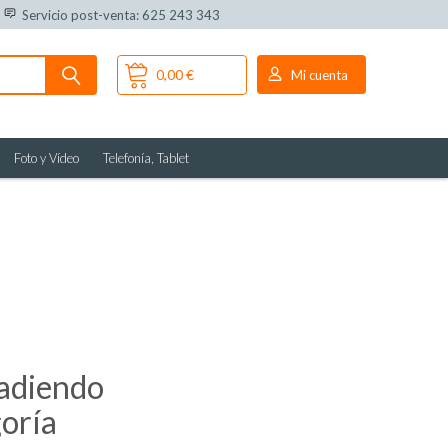
Servicio post-venta: 625 243 343
0,00 €
Mi cuenta
Foto y Vídeo
Telefonía, Tablet
ñadiendo
goría