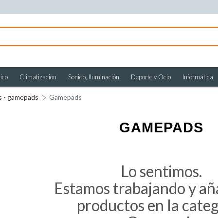
ico
Climatización
Sonido, Iluminación
Deporte y Ocio
Informática
es - gamepads
Gamepads
GAMEPADS
Lo sentimos.
Estamos trabajando y a
productos en la cate