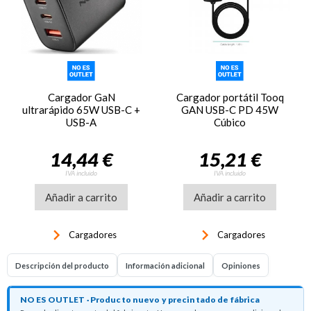
Cargador GaN
Cargador portátil Tooq
ultrarápido 65W USB-C +
GAN USB-C PD 45W
USB-A
Cúbico
14,44 €
15,21 €
IVA incluido
IVA incluido
Añadir a carrito
Añadir a carrito
keyboard_arrow_right
keyboard_arrow_right
Cargadores
Cargadores
Descripción del producto
Información adicional
Opiniones
NO ES OUTLET · Producto nuevo y precintado de fábrica