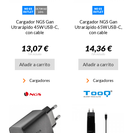
Cargador NGS Gan
Cargador NGS Gan
Utrarápido 45W USB-C,
Utrarápido 65W USB-C,
con cable
con cable
13,07 €
14,36 €
IVA incluido
IVA incluido
Añadir a carrito
Añadir a carrito
keyboard_arrow_right
keyboard_arrow_right
Cargadores
Cargadores