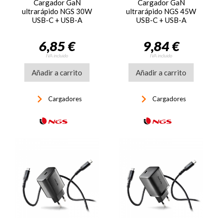
Cargador GaN
Cargador GaN
ultrarápido NGS 30W
ultrarápido NGS 45W
USB-C + USB-A
USB-C + USB-A
6,85 €
9,84 €
IVA incluido
IVA incluido
Añadir a carrito
Añadir a carrito
keyboard_arrow_right
keyboard_arrow_right
Cargadores
Cargadores