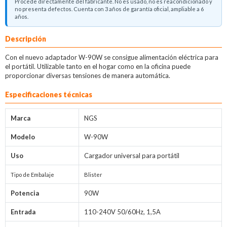
Procede directamente del fabricante. No es usado, no es reacondicionado y
no presenta defectos. Cuenta con 3 años de garantía oficial, ampliable a 6
años.
Descripción
Con el nuevo adaptador W-90W se consigue alimentación eléctrica para
el portátil. Utilizable tanto en el hogar como en la oficina puede
proporcionar diversas tensiones de manera automática.
Especificaciones técnicas
Marca
NGS
Modelo
W-90W
Uso
Cargador universal para portátil
Tipo de Embalaje
Blister
Potencia
90W
Entrada
110-240V 50/60Hz, 1,5A