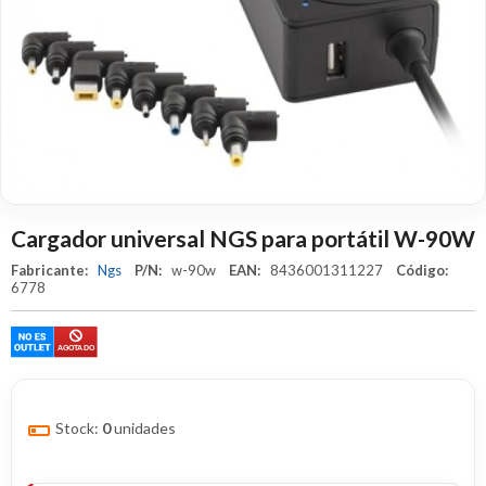
Cargador universal NGS para portátil W-90W
Fabricante:
Ngs
P/N:
w-90w
EAN:
8436001311227
Código:
6778
Stock:
0
unidades