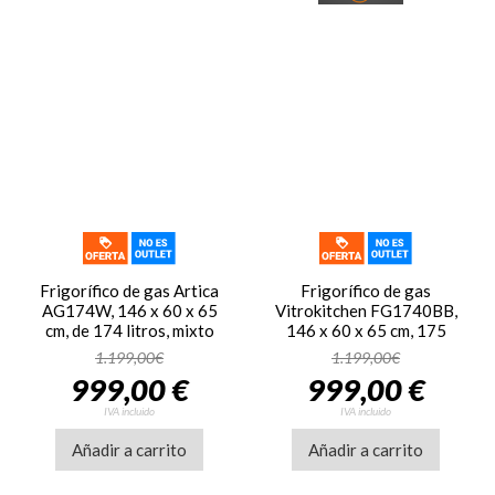
Frigorífico de gas Artica
Frigorífico de gas
AG174W, 146 x 60 x 65
Vitrokitchen FG1740BB,
cm, de 174 litros, mixto
146 x 60 x 65 cm, 175
gas butano, propano y
litros, frigo mixto gas
1.199,00€
1.199,00€
eléctrico, frigorífico de 2
butano/propano,
999,00 €
999,00 €
puertas, de color blanco
frigorífico de 2 puertas,
blanco
IVA incluido
IVA incluido
Añadir a carrito
Añadir a carrito