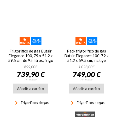
Frigorífico de gas Butsir
Pack frigorífico de gas
Elegance 100, 79 x 51.2 x
Butsir Elegance 100, 79 x
59.5 cm, de 95 litros, frigo
51.2 x 59.5 cm, incluye
mixto gas y eléctrico,
botella gas butano 2.8 kg
899,00€
1.023,00€
Butano y
llena + kit regulador azul
739,90 €
749,00 €
Propano, frigorífico con
congelador, 1 puerta, ref.
IVA incluido
IVA incluido
FREL0100, de color
Añadir a carrito
blanco
Añadir a carrito
keyboard_arrow_right
keyboard_arrow_right
Frigoríficos de gas
Frigoríficos de gas