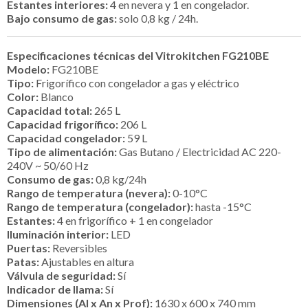
Estantes interiores:
4 en nevera y 1 en congelador.
Bajo consumo de gas:
solo 0,8 kg / 24h.
Especificaciones técnicas del Vitrokitchen FG210BE
Modelo:
FG210BE
Tipo:
Frigorífico con congelador a gas y eléctrico
Color:
Blanco
Capacidad total:
265 L
Capacidad frigorífico:
206 L
Capacidad congelador:
59 L
Tipo de alimentación:
Gas Butano / Electricidad AC 220-
240V ~ 50/60 Hz
Consumo de gas:
0,8 kg/24h
Rango de temperatura (nevera):
0-10°C
Rango de temperatura (congelador):
hasta -15°C
Estantes:
4 en frigorífico + 1 en congelador
Iluminación interior:
LED
Puertas:
Reversibles
Patas:
Ajustables en altura
Válvula de seguridad:
Sí
Indicador de llama:
Sí
Dimensiones (Al x An x Prof):
1630 x 600 x 740 mm