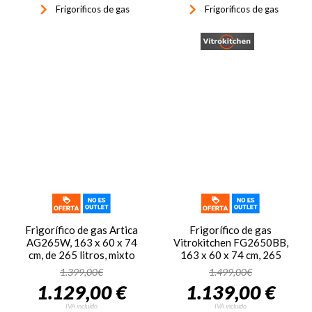
keyboard_arrow_right
keyboard_arrow_right
Frigoríficos de gas
Frigoríficos de gas
Frigorífico de gas Artica
Frigorífico de gas
AG265W, 163 x 60 x 74
Vitrokitchen FG2650BB,
cm, de 265 litros, mixto
163 x 60 x 74 cm, 265
gas butano, propano y
litros, frigo mixto gas
1.399,00€
1.499,00€
eléctrico, frigorífico de 2
butano/propano,
1.129,00 €
1.139,00 €
puertas, de color blanco
frigorífico de 2 puertas,
blanco
IVA incluido
IVA incluido