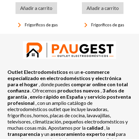
Añadir a carrito
Añadir a carrito
keyboard_arrow_right
keyboard_arrow_right
Frigoríficos de gas
Frigoríficos de gas
Outlet Electrodomésticos
es un
e-commerce
especializado en electrodomésticos y electrónica
para el hogar
, donde puedes
comprar online con total
confianza
. Ofrecemos
productos nuevos
,
3 años de
garantía
,
envío rápido en España
y
servicio postventa
profesional
, con un amplio catálogo de
electrodomésticos outlet que incluye lavadoras,
frigoríficos, hornos, placas de cocina, lavavajillas,
televisores, climatización, pequeños electrodomésticos y
muchas cosas más. Apostamos por la
calidad
, la
transparencia
y un
asesoramiento experto real
para