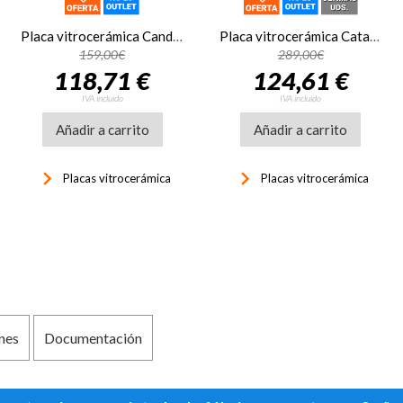
Placa vitrocerámica Candy CH63CC/4U2, 60 cm, 3 zonas, ref: 33803210
Placa vitrocerámica Cata TD6003BK 3 zonas 27 cm 08063411
159,00€
289,00€
118,71 €
124,61 €
IVA incluido
IVA incluido
Añadir a carrito
Añadir a carrito
keyboard_arrow_right
keyboard_arrow_right
Placas vitrocerámica
Placas vitrocerámica
nes
Documentación