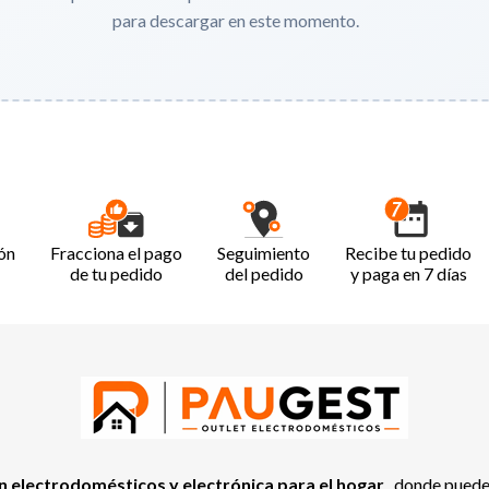
para descargar en este momento.
ón
Fracciona el pago
Seguimiento
Recibe tu pedido
de tu pedido
del pedido
y paga en 7 días
 electrodomésticos y electrónica para el hogar
, donde pued