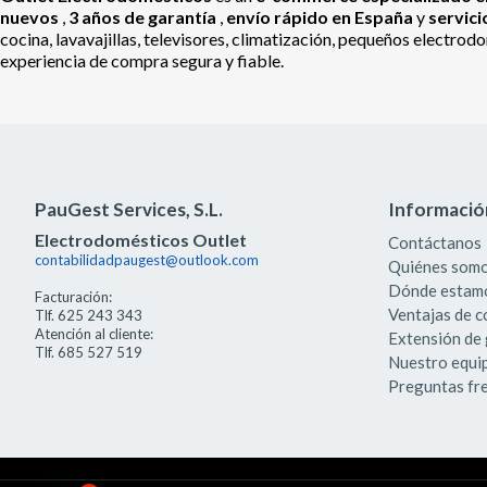
nuevos
,
3 años de garantía
,
envío rápido en España
y
servic
cocina, lavavajillas, televisores, climatización, pequeños electr
experiencia de compra segura y fiable.
PauGest Services, S.L.
Informació
Electrodomésticos Outlet
Contáctanos
contabilidadpaugest@outlook.com
Quiénes som
Dónde estam
Facturación:
Ventajas de 
Tlf. 625 243 343
Atención al cliente:
Extensión de 
Tlf. 685 527 519
Nuestro equi
Preguntas fr