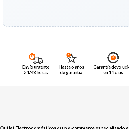
Envío urgente
Hasta 6 años
Garantía devoluci
24/48 horas
de garantía
en 14 días
Outlet Electrodomésticos
es un
e-commerce especializado en