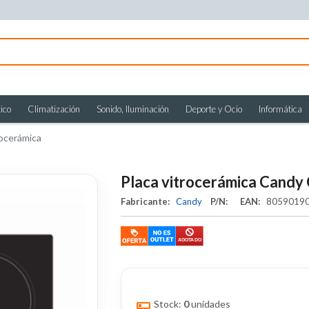
ico
Climatización
Sonido, Iluminación
Deporte y Ocio
Informática
rocerámica
Placa vitrocerámica Cand
Fabricante:
Candy
P/N:
EAN:
8059019
Stock:
0
unidades