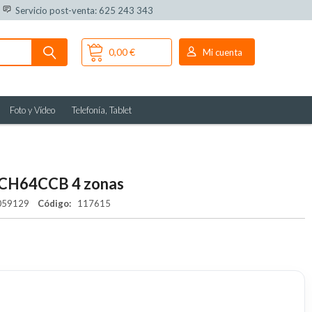
Servicio post-venta: 625 243 343
0,00 €
Mi cuenta
Foto y Vídeo
Telefonía, Tablet
y CH64CCB 4 zonas
059129
Código:
117615