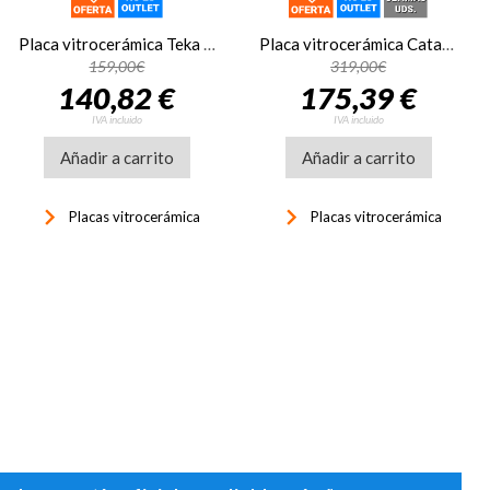
Placa vitrocerámica Teka TBC63120, 3 zonas, zona grande 29 cm, 9 niveles potencia, control táctil deslizante, display LED, bloqueo seguridad, Booster, 7400W, cristal negro
Placa vitrocerámica Cata TT5003/G 3 zonas
159,00€
319,00€
140,82 €
175,39 €
IVA incluido
IVA incluido
Añadir a carrito
Añadir a carrito
keyboard_arrow_right
keyboard_arrow_right
Placas vitrocerámica
Placas vitrocerámica