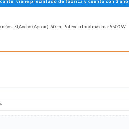
te, viene precintado de fábrica y cuenta con 3 años 
 niños: Sí,Ancho (Aprox.): 60 cm,Potencia total máxima: 5500 W
o.