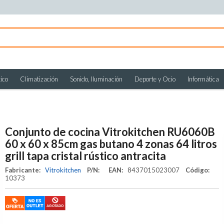
ico
Climatización
Sonido, Iluminación
Deporte y Ocio
Informática
Conjunto de cocina Vitrokitchen RU6060B
60 x 60 x 85cm gas butano 4 zonas 64 litros
grill tapa cristal rústico antracita
Fabricante:
Vitrokitchen
P/N:
EAN:
8437015023007
Código:
10373