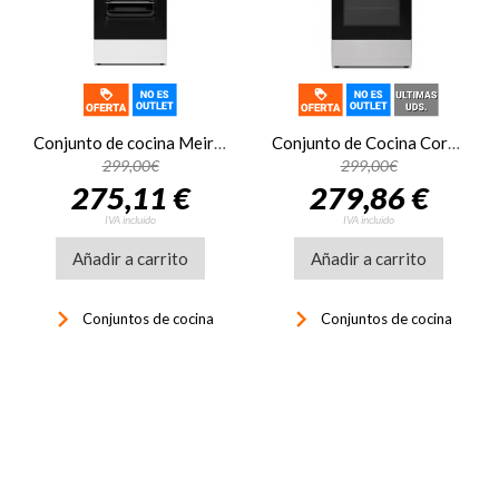
Conjunto de cocina Meireles G 130 W, 82 x 50 x 55 cm, 3 zonas, 1 Wok, horno a gas, Grill a gas, con tapa, blanco
Conjunto de Cocina Corberó CCSF45020NX, 50 x 56.5 cm, 4 zonas, inox
299,00€
299,00€
275,11 €
279,86 €
IVA incluido
IVA incluido
Añadir a carrito
Añadir a carrito
keyboard_arrow_right
keyboard_arrow_right
Conjuntos de cocina
Conjuntos de cocina