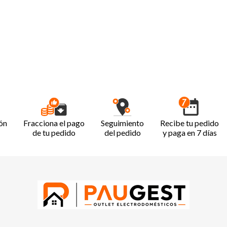
ón
Fracciona el pago
Seguimiento
Recibe tu pedido
de tu pedido
del pedido
y paga en 7 días