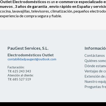
Outlet Electrodomésticos
es un
e-commerce especializado en
nuevos
,
3 años de garantía
,
envío rápido en España
y
servic
cocina, lavavajillas, televisores, climatización, pequeños electr
experiencia de compra segura y fiable.
PauGest Services, S.L.
Informació
Electrodomésticos Outlet
Contáctanos
contabilidadpaugest@outlook.com
Quiénes som
Dónde estam
Facturación:
Ventajas de 
Tlf. 625 243 343
Atención al cliente:
Extensión de 
Tlf. 685 527 519
Nuestro equi
Preguntas fr