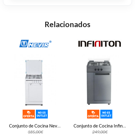
Relacionados
Conjunto de Cocina Nevir NVRCB4P, 50 x 50 cm, 4 zonas, gas butano, blanco
Conjunto de Cocina Infiniton CC3AC, 50 x 55 cm, 3 zonas, gas butano, sin horno, plata
185,00€
249,00€