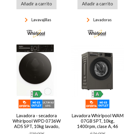
Añadir a carrito
Añadir a carrito
blanco y negro
keyboard_arrow_right
keyboard_arrow_right
Lavavajillas
Lavadoras
Lavadora - secadora
Lavadora Whirlpool WAM
Whirlpool WPD 0736W
07GB SPT, 10kg,
ADS SPT, 10kg lavado,
1400rpm, clase A, 46
7kg secado,
kWh/100 ciclos, 75dB,
729,00€
576,00€