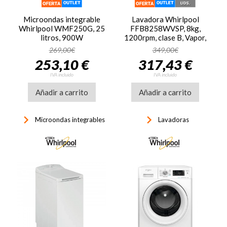
Microondas integrable
Lavadora Whirlpool
Whirlpool WMF250G, 25
FFB8258WVSP, 8kg,
litros, 900W
1200rpm, clase B, Vapor,
blanco
269,00€
349,00€
253,10 €
317,43 €
IVA incluido
IVA incluido
Añadir a carrito
Añadir a carrito
keyboard_arrow_right
keyboard_arrow_right
Microondas integrables
Lavadoras