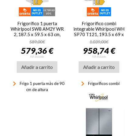
Frigorífico 1 puerta
Frigorífico combi
Whirlpool SW8 AM2Y WR
integrable Whirlpool WH
2, 187.5 x 59.5 x 63 cm,
SP70 T121, 193.5 x 69 x
Cíclico, clase E, 118
55.1 cm, No Frost, clase E,
589,00€
1.039,00€
kWh/año, 38dB, 364
257 kWh/año, 32dB, 394
579,36 €
958,74 €
litros, blanco
litros, Metal Multi flow,
reversible, zona 0ºC,
IVA incluido
IVA incluido
control electrónico, 6TH
Añadir a carrito
Sense, luz LED, Inverter,
Añadir a carrito
blanco
keyboard_arrow_right
keyboard_arrow_right
Frigo 1 puerta más de 90
Frigoríficos combi
cm de altura