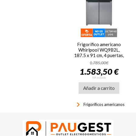
Frigorífico americano
Whirlpool WQ9B2L,
187.5 x 91 cm, 4 puertas,
No Frost, inox
1.785,00€
1.583,50 €
IVA incluido
Añadir a carrito
keyboard_arrow_right
Frigoríficos americanos