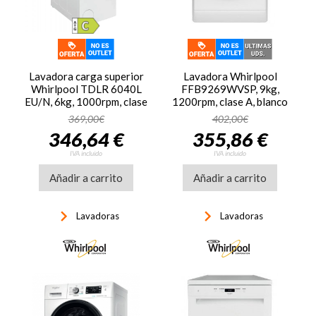
Lavadora carga superior
Lavadora Whirlpool
Whirlpool TDLR 6040L
FFB9269WVSP, 9kg,
EU/N, 6kg, 1000rpm, clase
1200rpm, clase A, blanco
C, 56 kWh/100 ciclos,
369,00€
402,00€
78dB, tecnología 6TH
346,64 €
355,86 €
SENSE, 4 programas,
blanco
IVA incluido
IVA incluido
Añadir a carrito
Añadir a carrito
keyboard_arrow_right
keyboard_arrow_right
Lavadoras
Lavadoras