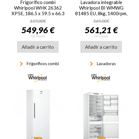
Frigorífico combi
Lavadora integrable
Whirlpool WHK 26362
Whirlpool BI WMWG
XP5E, 186.5 x 59.5 x 66.3
81485 EU, 8kg, 1400rpm,
cm, dual No Frost, clase D,
clase B, 55 kWh/100
619,00€
569,00€
198 kWh/año, 36dB, 316
ciclos, 70dB, Inverter,
549,96 €
561,21 €
litros, reversible, control
display, blanco
electrónico, Inverter, luz
IVA incluido
IVA incluido
LED, inox
Añadir a carrito
Añadir a carrito
keyboard_arrow_right
keyboard_arrow_right
Frigoríficos combi
Lavadoras