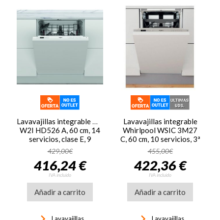
Lavavajillas integrable Whirlpool
Lavavajillas integrable
W2I HD526 A, 60 cm, 14
Whirlpool WSIC 3M27
servicios, clase E, 9
C, 60 cm, 10 servicios, 3ª
programas, media carga
bandeja, clase E, 76
429,00€
455,00€
kWh/100 ciclos, 47dB, 6th
416,24 €
422,36 €
Sense, 6 programas, media
carga, blanco
IVA incluido
IVA incluido
Añadir a carrito
Añadir a carrito
keyboard_arrow_right
keyboard_arrow_right
Lavavajillas
Lavavajillas