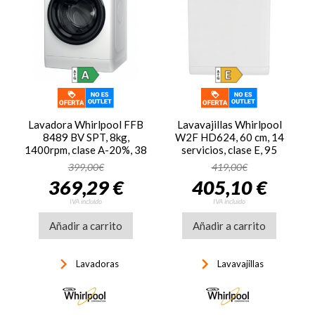
Lavadora Whirlpool FFB
Lavavajillas Whirlpool
8489 BV SPT, 8kg,
W2F HD624, 60 cm, 14
1400rpm, clase A-20%, 38
servicios, clase E, 95
kWh/100 ciclos, 78dB,
kWh/100 ciclos, 44dB, 9
399,00€
419,00€
Inverter, Tecnología 6th
programas, blanco
369,29 €
405,10 €
Sense, FreshCare+, Steam
Refresh Vapor, display
IVA incluido
IVA incluido
LED, blanco
Añadir a carrito
Añadir a carrito
keyboard_arrow_right
keyboard_arrow_right
Lavadoras
Lavavajillas