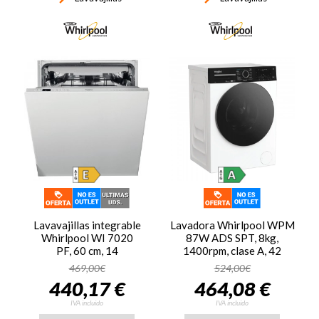
Lavavajillas integrable
Lavadora Whirlpool WPM
Whirlpool WI 7020
87W ADS SPT, 8kg,
PF, 60 cm, 14
1400rpm, clase A, 42
servicios, clase E, 95
kWh/100 ciclos, 76dB,
469,00€
524,00€
kWh/100 ciclos, 46dB, 8
fondo reducido 55 cm,
440,17 €
464,08 €
programas, 3ª bandeja,
tecnología 6th SENSE,
plata
programa 28 min, 11
IVA incluido
IVA incluido
programas, display LED,