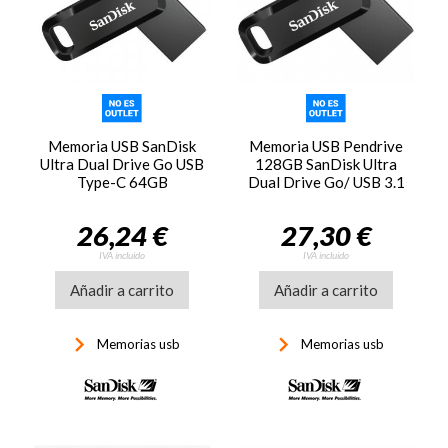
Memoria USB SanDisk
Memoria USB Pendrive
Ultra Dual Drive Go USB
128GB SanDisk Ultra
Type-C 64GB
Dual Drive Go/ USB 3.1
Tipo-C/ USB
26,24 €
27,30 €
IVA incluido
IVA incluido
Añadir a carrito
Añadir a carrito
keyboard_arrow_right
keyboard_arrow_right
Memorias usb
Memorias usb