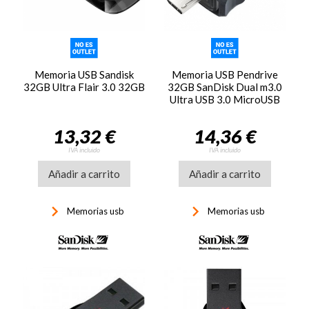
Memoria USB Sandisk
Memoria USB Pendrive
32GB Ultra Flair 3.0 32GB
32GB SanDisk Dual m3.0
Ultra USB 3.0 MicroUSB
13,32 €
14,36 €
IVA incluido
IVA incluido
Añadir a carrito
Añadir a carrito
keyboard_arrow_right
keyboard_arrow_right
Memorias usb
Memorias usb