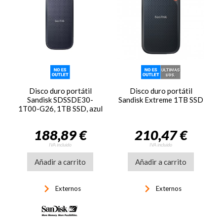
Disco duro portátil
Disco duro portátil
Sandisk SDSSDE30-
Sandisk Extreme 1TB SSD
1T00-G26, 1TB SSD, azul
188,89 €
210,47 €
IVA incluido
IVA incluido
Añadir a carrito
Añadir a carrito
keyboard_arrow_right
keyboard_arrow_right
Externos
Externos