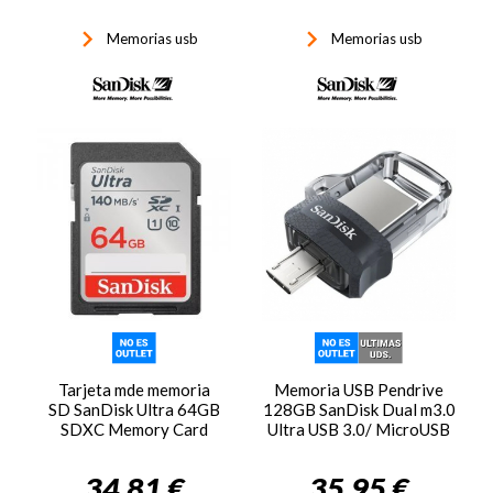
keyboard_arrow_right
keyboard_arrow_right
Memorias usb
Memorias usb
Tarjeta mde memoria
Memoria USB Pendrive
SD SanDisk Ultra 64GB
128GB SanDisk Dual m3.0
SDXC Memory Card
Ultra USB 3.0/ MicroUSB
120MB/s
34,81 €
35,95 €