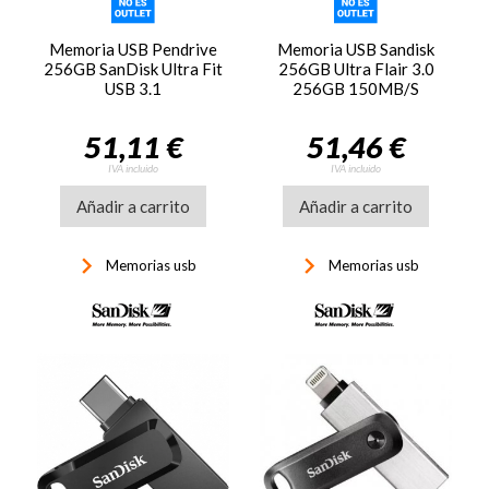
Memoria USB Pendrive
Memoria USB Sandisk
256GB SanDisk Ultra Fit
256GB Ultra Flair 3.0
USB 3.1
256GB 150MB/S
51,11 €
51,46 €
IVA incluido
IVA incluido
Añadir a carrito
Añadir a carrito
keyboard_arrow_right
keyboard_arrow_right
Memorias usb
Memorias usb