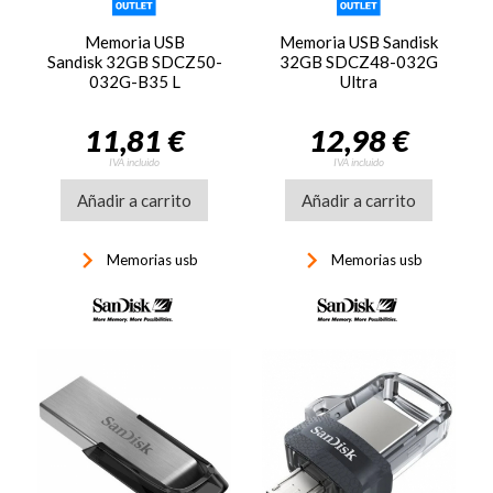
Memoria USB
Memoria USB Sandisk
Sandisk 32GB SDCZ50-
32GB SDCZ48-032G
032G-B35 L
Ultra
11,81 €
12,98 €
IVA incluido
IVA incluido
Añadir a carrito
Añadir a carrito
keyboard_arrow_right
keyboard_arrow_right
Memorias usb
Memorias usb