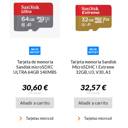
Tarjeta de memoria
Tarjeta memoria Sandisk
Sandisk microSDXC
MicroSDHC I Extreme
ULTRA 64GB 140MBS
32GB, U3, V30, A1
30,60 €
32,57 €
IVA incluido
IVA incluido
Añadir a carrito
Añadir a carrito
keyboard_arrow_right
keyboard_arrow_right
Tarjetas microsd
Tarjetas microsd