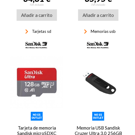
IVA incluido
IVA incluido
Añadir a carrito
Añadir a carrito
keyboard_arrow_right
keyboard_arrow_right
Tarjetas sd
Memorias usb
Tarjeta de memoria
Memoria USB Sandisk
Sandisk microSDXC
Cruzer Ultra 3.0 256GB