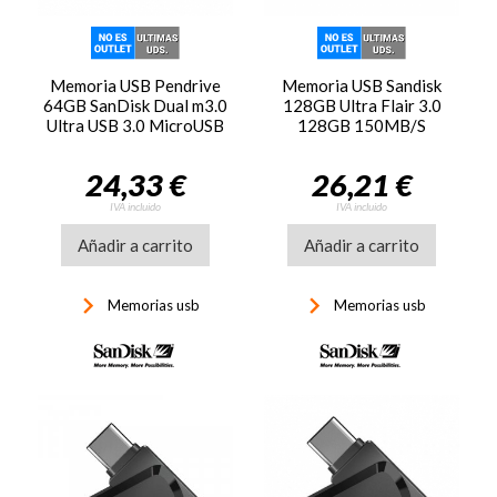
Memoria USB Pendrive
Memoria USB Sandisk
64GB SanDisk Dual m3.0
128GB Ultra Flair 3.0
Ultra USB 3.0 MicroUSB
128GB 150MB/S
24,33 €
26,21 €
IVA incluido
IVA incluido
Añadir a carrito
Añadir a carrito
keyboard_arrow_right
keyboard_arrow_right
Memorias usb
Memorias usb