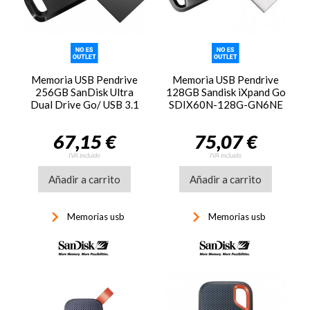
Memoria USB Pendrive
Memoria USB Pendrive
256GB SanDisk Ultra
128GB Sandisk iXpand Go
Dual Drive Go/ USB 3.1
SDIX60N-128G-GN6NE
Tipo-C/ USB
USB 3.0
67,15 €
75,07 €
IVA incluido
IVA incluido
Añadir a carrito
Añadir a carrito
keyboard_arrow_right
keyboard_arrow_right
Memorias usb
Memorias usb