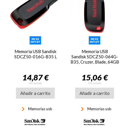
Memoria USB Sandisk
Memoria USB
SDCZ50-016G-B35 L
Sandisk SDCZ50-064G-
B35, Cruzer, Blade, 64GB
2.0
14,87 €
15,06 €
IVA incluido
IVA incluido
Añadir a carrito
Añadir a carrito
keyboard_arrow_right
keyboard_arrow_right
Memorias usb
Memorias usb