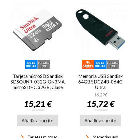
Tarjeta microSD Sandisk
Memoria USB Sandisk
SDSQUNR-032G-GN3MA
64GB SDCZ48-064G
microSDHC 32GB, Clase
Ultra
10, con adaptador
16,29€
15,21 €
15,72 €
IVA incluido
IVA incluido
Añadir a carrito
Añadir a carrito
keyboard_arrow_right
keyboard_arrow_right
Tarjetas microsd
Memorias usb