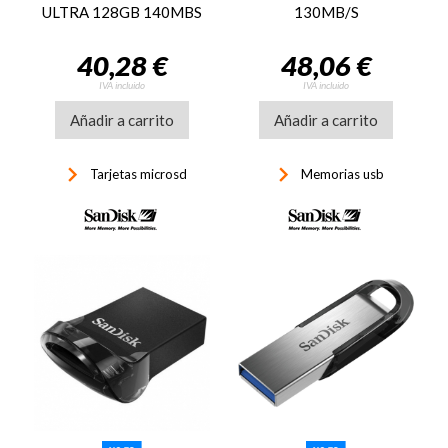
ULTRA 128GB 140MBS
130MB/S
40,28 €
48,06 €
IVA incluido
IVA incluido
Añadir a carrito
Añadir a carrito
keyboard_arrow_right
keyboard_arrow_right
Tarjetas microsd
Memorias usb