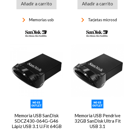
Añadir a carrito
Añadir a carrito
keyboard_arrow_right
keyboard_arrow_right
Memorias usb
Tarjetas microsd
Memoria USB SanDisk
Memoria USB Pendrive
SDCZ430-064G-G46
32GB SanDisk Ultra Fit
Lápiz USB 3.1 U.Fit 64GB
USB 3.1