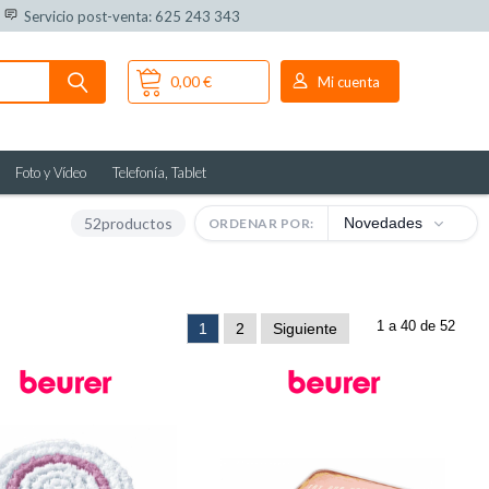
Servicio post-venta: 625 243 343
0,00 €
Mi cuenta
Foto y Vídeo
Telefonía, Tablet
52
productos
Novedades
ORDENAR POR:
1 a 40 de 52
1
2
Siguiente