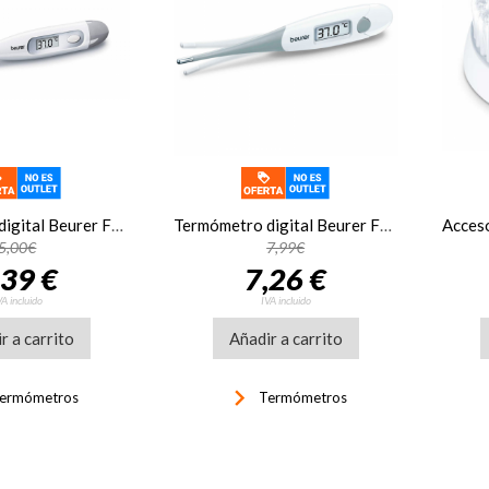
Termómetro digital Beurer FT 09/1, de contacto axila, blanco
Termómetro digital Beurer FT15/1, sensor flexible, blanco
5,00€
7,99€
,39 €
7,26 €
VA incluido
IVA incluido
r a carrito
Añadir a carrito
keyboard_arrow_right
ke
ermómetros
Termómetros