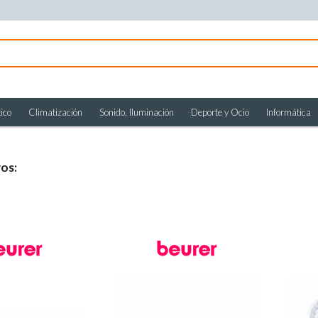
ico
Climatización
Sonido, Iluminación
Deporte y Ocio
Informática
vos: