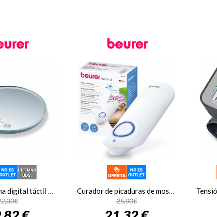
Peso de cocina digital táctil Beurer KS28, hasta 5 kg, fracciones de 1 gramo, cristal gris
Curador de picaduras de mosquitos Beurer BR 60, el más eficaz para dejar de sentir picor, alivio inmediato
22,00€
25,00€
,82 €
21,32 €