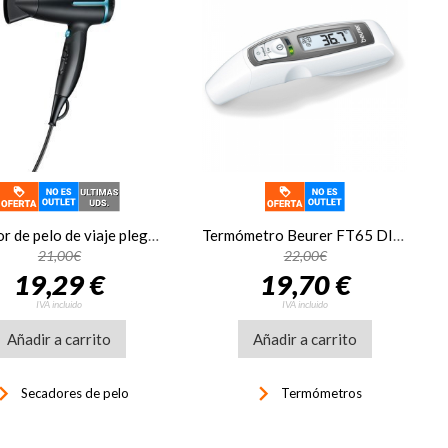
Secador de pelo de viaje plegable Beurer HC25LE, 1600W, iónico
Termómetro Beurer FT65 DIGITAL MULTIFUNCION
21,00€
22,00€
19,29 €
19,70 €
IVA incluido
IVA incluido
Añadir a carrito
Añadir a carrito
d_arrow_right
keyboard_arrow_right
Secadores de pelo
Termómetros