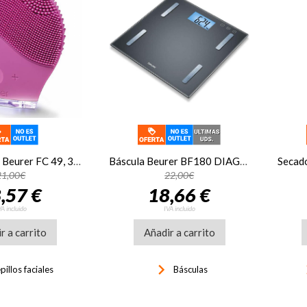
Cepillo facial Beurer FC 49, 3 zonas de limpieza individual, 15 niveles de intensidad, rosa
Báscula Beurer BF180 DIAGNOSTICA 180K 100G NGRA
21,00€
22,00€
,57 €
18,66 €
VA incluido
IVA incluido
r a carrito
Añadir a carrito
keyboard_arrow_right
keyboar
illos faciales
Básculas