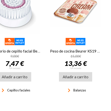
Accesorio de cepillo facial Beurer recambio 605,51, FC45
Peso de cocina Beurer KS19 ICE cream 5K/1G
9,00€
15,00€
7,47 €
13,36 €
IVA incluido
IVA incluido
Añadir a carrito
Añadir a carrito
yboard_arrow_right
keyboard_arrow_right
Cepillos faciales
Balanzas