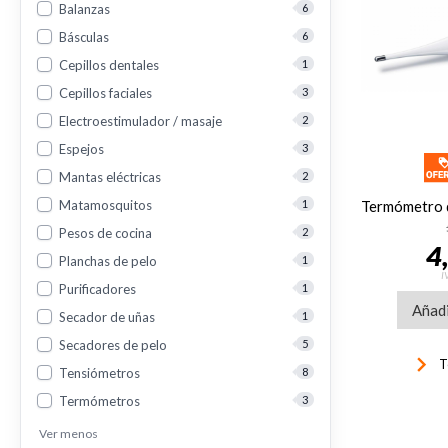
Balanzas
6
Básculas
6
Cepillos dentales
1
Cepillos faciales
3
Electroestimulador / masaje
2
Espejos
3
Mantas eléctricas
2
Matamosquitos
1
Pesos de cocina
2
4
Planchas de pelo
1
I
Purificadores
1
Añadi
Secador de uñas
1
Secadores de pelo
5
keyboard_arrow_right
T
Tensiómetros
8
Termómetros
3
Ver menos