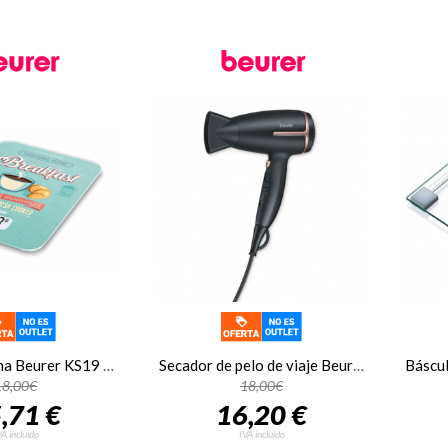
Peso de cocina Beurer KS19 breakfast
Secador de pelo de viaje Beurer HC-25-LE, plegable, 2 temperaturas, 2 velocidades, 1600W, negro y rosa
18,00€
18,00€
,71 €
16,20 €
VA incluido
IVA incluido