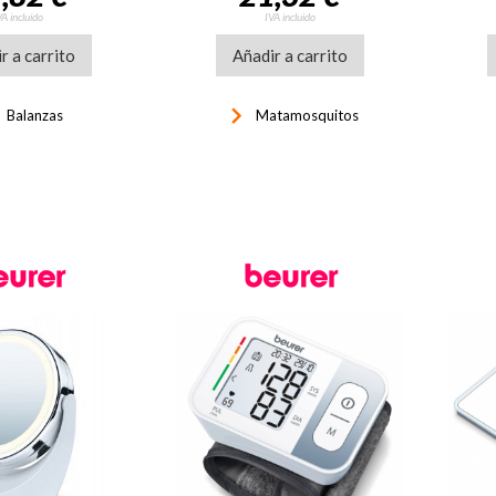
VA incluido
IVA incluido
r a carrito
Añadir a carrito
ght
keyboard_arrow_right
Balanzas
Matamosquitos