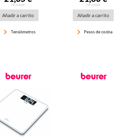
IVA incluido
IVA incluido
Añadir a carrito
Añadir a carrito
keyboard_arrow_right
keyboard_arrow_right
Tensiómetros
Pesos de cocina