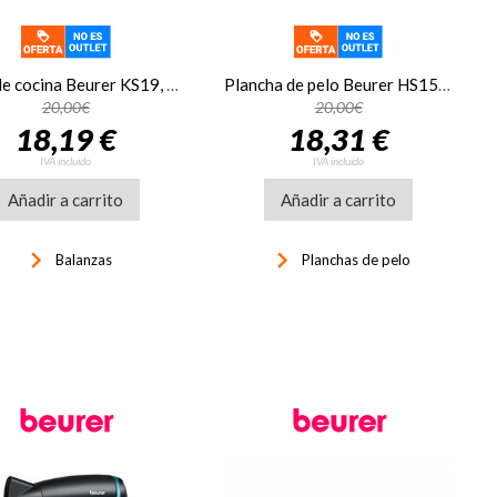
Peso de cocina Beurer KS19, hasta 5 kg, fraciones 1 gramo, frambuesa
Plancha de pelo Beurer HS15 cerámica
20,00€
20,00€
18,19 €
18,31 €
IVA incluido
IVA incluido
Añadir a carrito
Añadir a carrito
keyboard_arrow_right
keyboard_arrow_right
Balanzas
Planchas de pelo