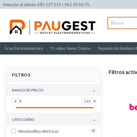
Atención al cliente: 685 527 519 / 961 30 10 75
Gran Electrodoméstico
TV, vídeo, Home Cinema
Pequeño Electrodomést
Filtros acti
FILTROS
-
RANGO DE PRECIO
4
€
113
€
-
CATEGORÍAS
Almohadillas eléctricas
7