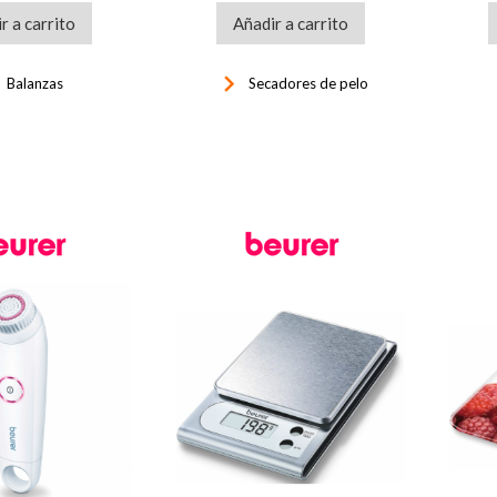
r a carrito
Añadir a carrito
ght
keyboard_arrow_right
Balanzas
Secadores de pelo