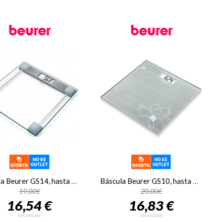
Báscula Beurer GS14, hasta 150 kg, cristal transparente
Báscula Beurer GS10, hasta 180 kilos, cristal gris estampado
19,00€
20,00€
16,54 €
16,83 €
IVA incluido
IVA incluido