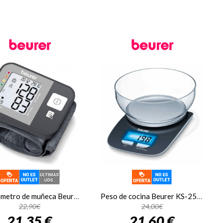
Tensiómetro de muñeca Beurer BC 27, detector de arritmia
Peso de cocina Beurer KS-25, con bol, hasta 3 kg, con pantalla LCD, negro
22,90€
24,00€
21,35 €
21,60 €