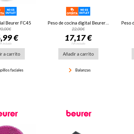
cial Beurer FC45
Peso de cocina digital Beurer KS22, hasta 3 kg, fracciones 1 gramo, gris
20,00€
22,00€
,99 €
17,17 €
VA incluido
IVA incluido
r a carrito
Añadir a carrito
keyboard_arrow_right
illos faciales
Balanzas