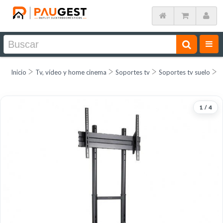
Inicio
Tv, vídeo y home cinema
Soportes tv
Soportes tv suelo
O
1
/
4