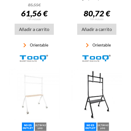
37 pulgadas a 70
85,55€
pulgadas
61,56 €
80,72 €
IVA incluido
IVA incluido
Añadir a carrito
Añadir a carrito
keyboard_arrow_right
keyboard_arrow_right
Orientable
Orientable