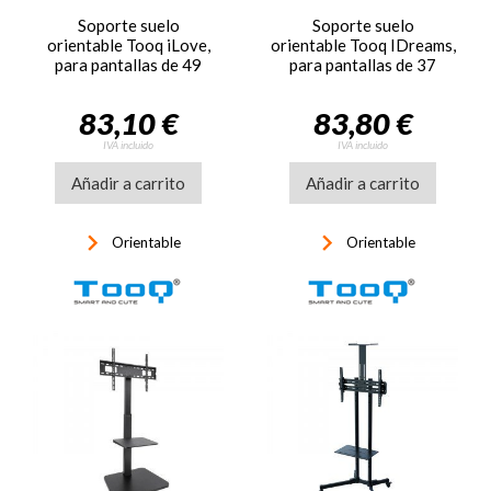
Soporte suelo
Soporte suelo
orientable Tooq iLove,
orientable Tooq IDreams,
para pantallas de 49
para pantallas de 37
pulgadas a 80 pulgadas,
pulgadas a 86 pulgadas
blanco
83,10 €
83,80 €
IVA incluido
IVA incluido
Añadir a carrito
Añadir a carrito
keyboard_arrow_right
keyboard_arrow_right
Orientable
Orientable