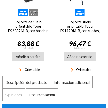
Soporte de suelo
Soporte suelo
orientable Tooq
orientable Tooq
FS2287M-B, con bandeja
FS1470M-B, con ruedas,
Moon, para pantallas de
para pantallas de 37
37 pulgadas a 75
pulgadas a 70 pulgadas
83,88 €
96,47 €
pulgadas
IVA incluido
IVA incluido
Añadir a carrito
Añadir a carrito
keyboard_arrow_right
keyboard_arrow_right
Orientable
Orientable
Descripción del producto
Información adicional
Opiniones
Documentación